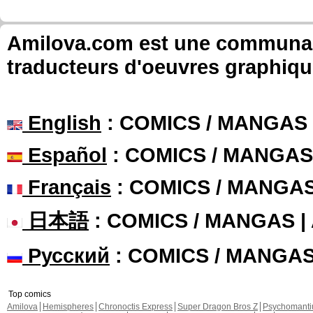
Amilova.com est une communauté
traducteurs d'oeuvres graphiqu
English
: COMICS / MANGAS
Español
: COMICS / MANGAS
Français
: COMICS / MANGA
日本語
: COMICS / MANGAS 
Русский
: COMICS / MANGA
Top comics
Amilova
Hemispheres
Chronoctis Express
Super Dragon Bros Z
Psychomant