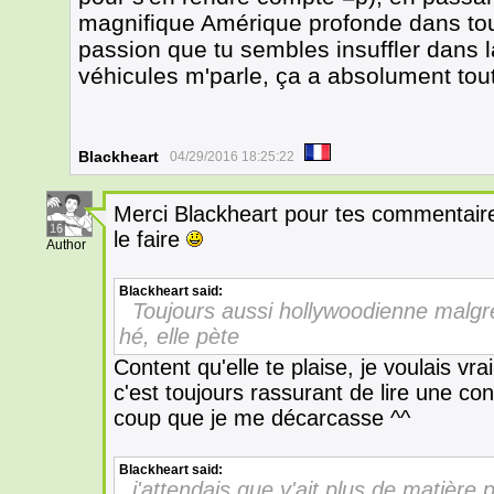
magnifique Amérique profonde dans toute
passion que tu sembles insuffler dans 
véhicules m'parle, ça a absolument tou
Blackheart
04/29/2016 18:25:22
Merci Blackheart pour tes commentaires
16
le faire
Author
Blackheart
said:
Toujours aussi hollywoodienne malgré
hé, elle pète
Content qu'elle te plaise, je voulais vr
c'est toujours rassurant de lire une con
coup que je me décarcasse ^^
Blackheart
said:
j'attendais que y'ait plus de matière 