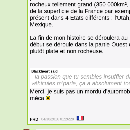
rocheux tellement grand (350 000km², 
de la superficie de la France par exem
présent dans 4 Etats différents : l'Uta
Mexique.
La fin de mon histoire se déroulera a
début se déroule dans la partie Ouest
plutôt plate et non rocheuse.
Blackheart
said:
la passion que tu sembles insuffler 
véhicules m'parle, ça a absolument to
Merci, je suis pas un mordu d'automobi
méca
FRD
04/30/2016 01:26:29