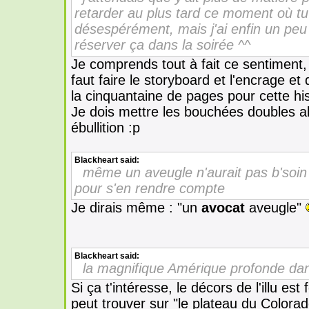
retarder au plus tard ce moment où tu
désespérément, mais j'ai enfin un peu 
réserver ça dans la soirée ^^
Je comprends tout à fait ce sentiment, 
faut faire le storyboard et l'encrage et d
la cinquantaine de pages pour cette his
Je dois mettre les bouchées doubles alo
ébullition :p
Blackheart
said:
même un aveugle n'aurait pas b'soin 
pour s'en rendre compte
Je dirais même : "un
avocat
aveugle"
Blackheart
said:
la magnifique Amérique profonde dan
Si ça t'intéresse, le décors de l'illu es
peut trouver sur "le plateau du Colora