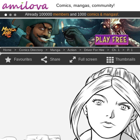
Comics, mangas, community!
Already 100000
members
and 1000
comics & mangas!
.
Amilova
Kickstarter is now LIVE
!.
Premium membership from
3.95 euros
per month !
Get membership
Home
>
Comics Directory
>
Manga
>
Action
>
Driver For Hire
>
Ch. 1
>
P. 1
Favourites
Share
Full screen
Thumbnails