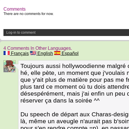
Comments
There are no comments for now.
Log-in to comment
4 Comments In Other Languages.
Français
English
Español
Toujours aussi hollywoodienne malgré c
32
hé, elle pète, un moment que j'voulais 
que y'ait plus de matière pour pas me fr
plus tard ce moment où tu dois attendr
désespérément, mais j'ai enfin un peu d
réserver ça dans la soirée ^^
Du speech de départ aux Charas-design
là, même un aveugle n'aurait pas b'soin
pour s'en rendre compte =p), en passant 