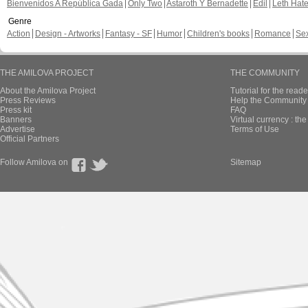
Bienvenidos A República Gada
Only Two
Astaroth Y Bernadette
Edil
Leth Hat
Genre
Action
Design - Artworks
Fantasy - SF
Humor
Children's books
Romance
Se
THE AMILOVA PROJECT
THE COMMUNITY
About the Amilova Project
Tutorial for the reade
Press Reviews
Help the Community 
Press kit
FAQ
Banners
Virtual currency : th
Advertise
Terms of Use
Official Partners
Follow Amilova on
Sitemap