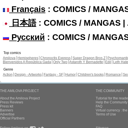
Français
: COMICS / MANGA
日本語
: COMICS / MANGAS 
Русский
: COMICS / MANGA
Top comics
Amilova
Hemispheres
Chronoctis Express
Super Dragon Bros Z
Psychomant
Bienvenidos A República Gada
Only Two
Astaroth Y Bernadette
Edil
Leth Hat
Genre
Action
Design - Artworks
Fantasy - SF
Humor
Children's books
Romance
Se
THE AMILOVA PROJECT
THE COMMUNITY
About the Amilova Project
Tutorial for the reade
Press Reviews
Help the Community 
Press kit
FAQ
Banners
Virtual currency : th
Advertise
Terms of Use
Official Partners