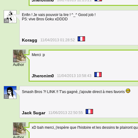
Jheronim0
10/27/2013 12:25:21
Enfin ! Je vais pouvoir la lire ! ^_^ Good job !
PS: vive Bros Goku xDDDD
28
Koragg
11/04/2013 01:28:52
Merci :p
9
Author
Jheronim0
11/04/2013 10:58:43
Smash Bros ?! LINK !! T'as gagné, j'ajoute direct à mes favoris
32
Jack Sugar
11/06/2013 22:50:55
xD bah merci, j'espère que l'histoire et les dessins te plairont 
9
Author