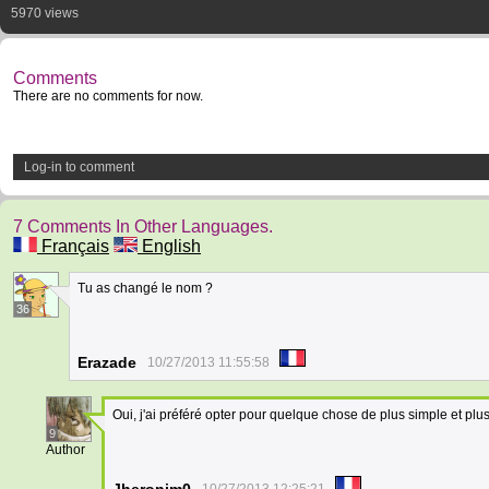
5970 views
Comments
There are no comments for now.
Log-in to comment
7 Comments In Other Languages.
Français
English
Tu as changé le nom ?
36
Erazade
10/27/2013 11:55:58
Oui, j'ai préféré opter pour quelque chose de plus simple et pl
9
Author