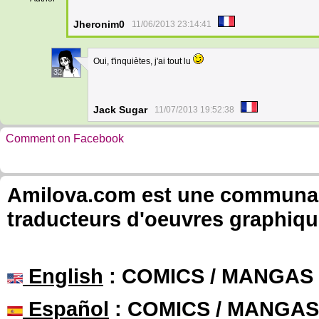
Jheronim0
11/06/2013 23:14:41
Oui, t'inquiètes, j'ai tout lu
32
Jack Sugar
11/07/2013 19:52:38
Comment on Facebook
Amilova.com est une communauté
traducteurs d'oeuvres graphiqu
English
: COMICS / MANGAS
Español
: COMICS / MANGAS