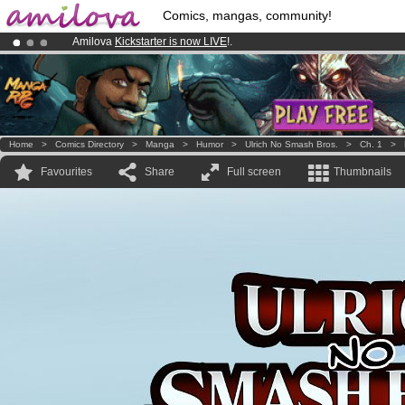
Comics, mangas, community!
Amilova
Kickstarter is now LIVE
!.
Already 134393
members
and 1208
comics & mangas!
.
Premium membership from
3.95 euros
per month !
Get membership
Home
>
Comics Directory
>
Manga
>
Humor
>
Ulrich No Smash Bros.
>
Ch. 1
>
Favourites
Share
Full screen
Thumbnails