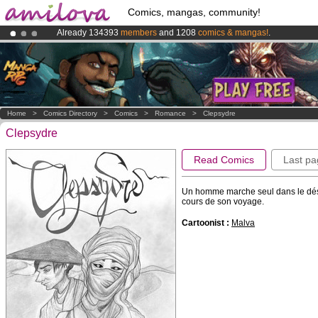
Comics, mangas, community!
Already 134393
members
and 1208
comics & mangas!
.
Premium membership from
3.95 euros
per month !
Get membership
Amilova
Kickstarter is now LIVE
!.
Home
>
Comics Directory
>
Comics
>
Romance
>
Clepsydre
Clepsydre
Read Comics
Last pa
Un homme marche seul dans le déser
cours de son voyage.
Cartoonist :
Malva