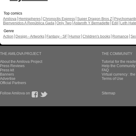
Top comics
Amilova
Hemispheres
Chronoctis Express
Super Dragon Bros Z
Psychomant
Bienvenidos A República Gada
Only Two
Astaroth Y Bernadette
Edil
Leth Hat
Genre
Action
Design - Artworks
Fantasy - SF
Humor
Children's books
Romance
Se
THE AMILOVA PROJECT
THE COMMUNITY
About the Amilova Project
Tutorial for the reade
Press Reviews
Help the Community 
Press kit
FAQ
Banners
Virtual currency : th
Advertise
Terms of Use
Official Partners
Follow Amilova on
Sitemap