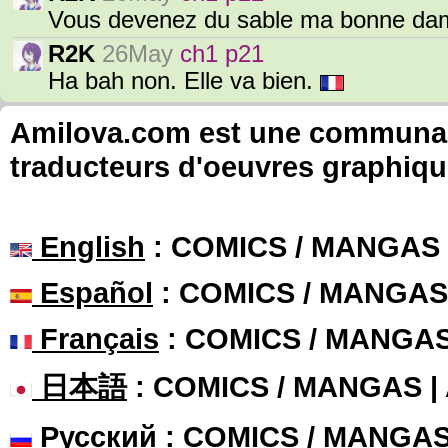
Vous devenez du sable ma bonne da
R2K
26May
ch1 p21
Ha bah non. Elle va bien.
Amilova.com est une communauté
traducteurs d'oeuvres graphiqu
English
: COMICS / MANGAS
Español
: COMICS / MANGAS
Français
: COMICS / MANGA
日本語
: COMICS / MANGAS 
Русский
: COMICS / MANGA