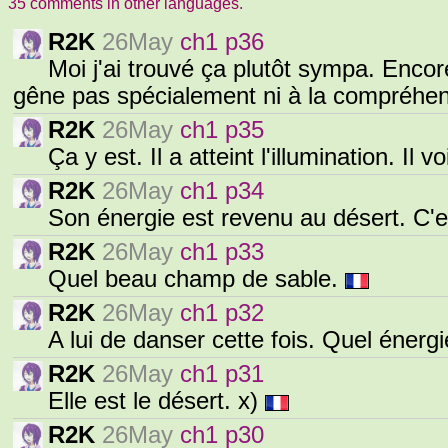
35 comments in other languages.
R2K
26May
ch1 p36
Moi j'ai trouvé ça plutôt sympa. Enco
gêne pas spécialement ni à la compréhensi
R2K
26May
ch1 p35
Ça y est. Il a atteint l'illumination. Il
R2K
26May
ch1 p34
Son énergie est revenu au désert. C'
R2K
26May
ch1 p33
Quel beau champ de sable.
R2K
26May
ch1 p32
A lui de danser cette fois. Quel énerg
R2K
26May
ch1 p31
Elle est le désert. x)
R2K
26May
ch1 p30