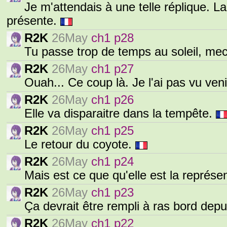
Je m'attendais à une telle réplique. La
présente.
R2K
26May
ch1 p28
Tu passe trop de temps au soleil, mec
R2K
26May
ch1 p27
Ouah... Ce coup là. Je l'ai pas vu ven
R2K
26May
ch1 p26
Elle va disparaitre dans la tempête.
R2K
26May
ch1 p25
Le retour du coyote.
R2K
26May
ch1 p24
Mais est ce que qu'elle est la repré
R2K
26May
ch1 p23
Ça devrait être rempli à ras bord depu
R2K
26May
ch1 p22