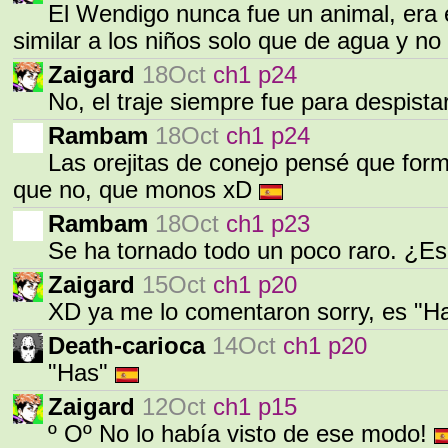
El Wendigo nunca fue un animal, era el
similar a los niños solo que de agua y no
Zaigard
18Oct
ch1 p24
No, el traje siempre fue para despista
Rambam
18Oct
ch1 p24
Las orejitas de conejo pensé que form
que no, que monos xD
Rambam
18Oct
ch1 p23
Se ha tornado todo un poco raro. ¿Es
Zaigard
15Oct
ch1 p20
XD ya me lo comentaron sorry, es "H
Death-carioca
14Oct
ch1 p20
"Has"
Zaigard
12Oct
ch1 p15
º Oº No lo había visto de ese modo!