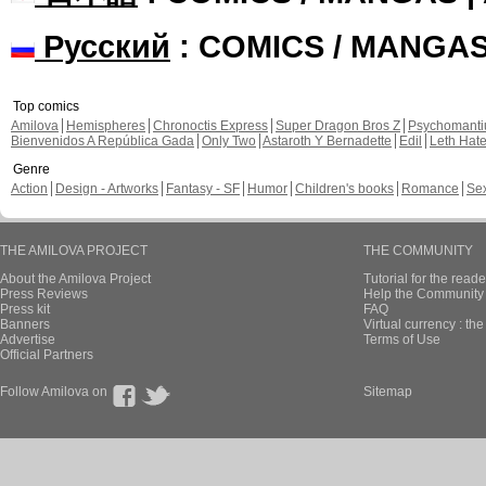
Русский
: COMICS / MANGA
Top comics
Amilova
Hemispheres
Chronoctis Express
Super Dragon Bros Z
Psychomant
Bienvenidos A República Gada
Only Two
Astaroth Y Bernadette
Edil
Leth Hat
Genre
Action
Design - Artworks
Fantasy - SF
Humor
Children's books
Romance
Se
THE AMILOVA PROJECT
THE COMMUNITY
About the Amilova Project
Tutorial for the reade
Press Reviews
Help the Community 
Press kit
FAQ
Banners
Virtual currency : th
Advertise
Terms of Use
Official Partners
Follow Amilova on
Sitemap