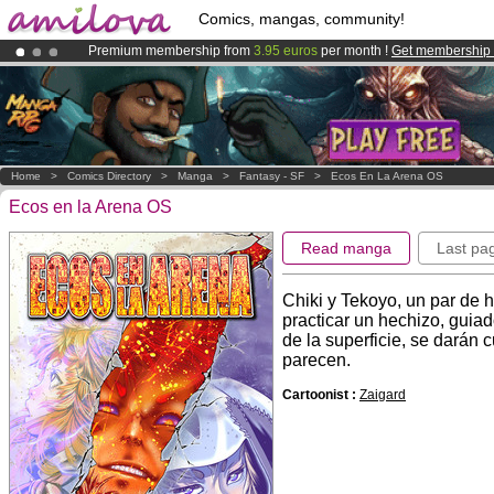
Comics, mangas, community!
Premium membership from
3.95 euros
per month !
Get membership
Amilova
Kickstarter is now LIVE
!.
Already 100000
members
and 1000
comics & mangas!
.
Home
>
Comics Directory
>
Manga
>
Fantasy - SF
>
Ecos En La Arena OS
Ecos en la Arena OS
Read manga
Last pa
Chiki y Tekoyo, un par de
practicar un hechizo, guiad
de la superficie, se darán
parecen.
Cartoonist :
Zaigard