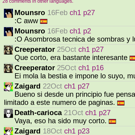
28 comments in other languages.
Mounsro
16Feb
ch1 p27
:C aww
Mounsro
16Feb
ch1 p2
:O Asombrosa tecnica de sombras y 
Creeperator
25Oct
ch1 p27
Que corto, era bastante interesante
Creeperator
25Oct
ch1 p16
Ei mola la bestia e impone lo suyo, 
Zaigard
22Oct
ch1 p27
Bueno si desde un principio fue pens
limitado a este numero de paginas.
Death-carioca
21Oct
ch1 p27
Vaya, eso ha sido muy corto.
Zaigard
18Oct
ch1 p23