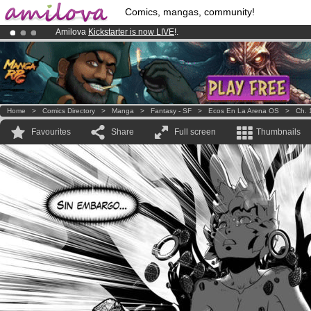
Comics, mangas, community!
Amilova
Kickstarter is now LIVE
!.
Already 134393
members
and 1208
comics & mangas!
.
Premium membership from
3.95 euros
per month !
Get membership
Home
>
Comics Directory
>
Manga
>
Fantasy - SF
>
Ecos En La Arena OS
>
Ch. 
Favourites
Share
Full screen
Thumbnails