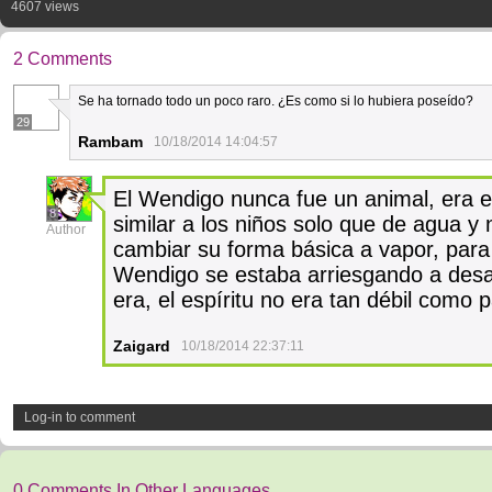
4607 views
2 Comments
Se ha tornado todo un poco raro. ¿Es como si lo hubiera poseído?
29
Rambam
10/18/2014 14:04:57
El Wendigo nunca fue un animal, era el
8
similar a los niños solo que de agua y 
Author
cambiar su forma básica a vapor, para 
Wendigo se estaba arriesgando a desa
era, el espíritu no era tan débil como pa
Zaigard
10/18/2014 22:37:11
Log-in to comment
0 Comments In Other Languages.