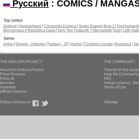
Русский
: COMICS / MANGA
Top comics
Amilova
Hemispheres
Chronoctis Express
Super Dragon Bros Z
Psychomant
Bienvenidos A República Gada
Only Two
Astaroth Y Bernadette
Edil
Leth Hat
Genre
Action
Design - Artworks
Fantasy - SF
Humor
Children's books
Romance
Se
THE AMILOVA PROJECT
THE COMMUNITY
About the Amilova Project
Tutorial for the reade
Press Reviews
Help the Community 
Press kit
FAQ
Banners
Virtual currency : th
Advertise
Terms of Use
Official Partners
Follow Amilova on
Sitemap