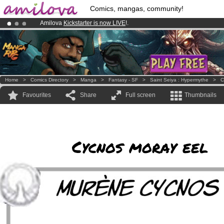
Comics, mangas, community!
Amilova
Kickstarter is now LIVE
!.
Premium membership from
3.95 euros
per month !
Get membership
Already 100000
members
and 1000
comics & mangas!
.
Home
>
Comics Directory
>
Manga
>
Fantasy - SF
>
Saint Seiya : Hypermythe
>
C
Favourites
Share
Full screen
Thumbnails
Cycnos moray eel