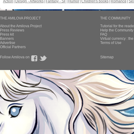
Action
Design - Artworks
Fantasy - SF
Humor
Children's books
Romance
Se
THE AMILOVA PROJECT
THE COMMUNITY
About the Amilova Project
Tutorial for the reade
Press Reviews
Help the Community 
Press kit
FAQ
Banners
Virtual currency : th
Advertise
Terms of Use
Official Partners
Follow Amilova on
Sitemap