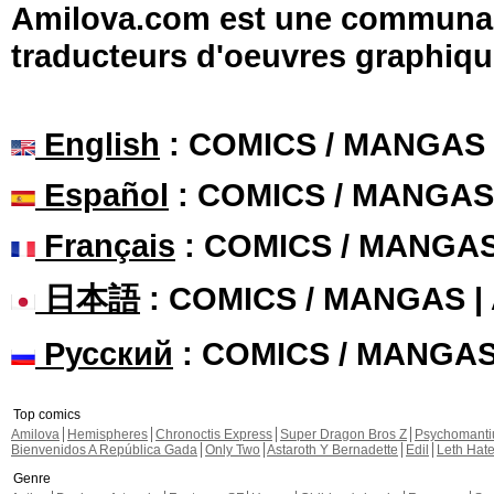
Amilova.com est une communauté
traducteurs d'oeuvres graphiqu
English
: COMICS / MANGAS
Español
: COMICS / MANGAS
Français
: COMICS / MANGA
日本語
: COMICS / MANGAS 
Русский
: COMICS / MANGA
Top comics
Amilova
Hemispheres
Chronoctis Express
Super Dragon Bros Z
Psychomant
Bienvenidos A República Gada
Only Two
Astaroth Y Bernadette
Edil
Leth Hat
Genre