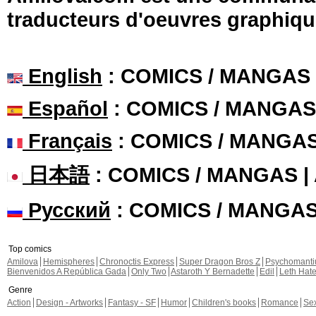
traducteurs d'oeuvres graphiqu
English
: COMICS / MANGAS
Español
: COMICS / MANGAS
Français
: COMICS / MANGA
日本語
: COMICS / MANGAS 
Русский
: COMICS / MANGA
Top comics
Amilova
Hemispheres
Chronoctis Express
Super Dragon Bros Z
Psychomant
Bienvenidos A República Gada
Only Two
Astaroth Y Bernadette
Edil
Leth Hat
Genre
Action
Design - Artworks
Fantasy - SF
Humor
Children's books
Romance
Se