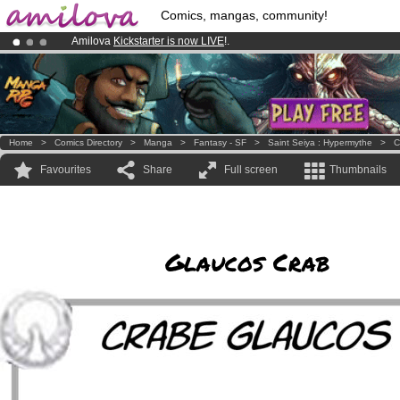
Comics, mangas, community!
Amilova
Kickstarter is now LIVE
!.
Premium membership from
3.95 euros
per month !
Get membership
Already 134393
members
and 1208
comics & mangas!
.
Home
>
Comics Directory
>
Manga
>
Fantasy - SF
>
Saint Seiya : Hypermythe
>
C
Favourites
Share
Full screen
Thumbnails
Glaucos Crab