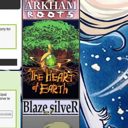
orry for
cipal
erve le
ranslate