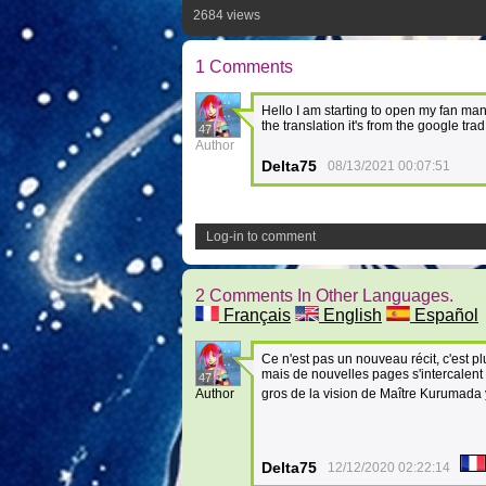
2684 views
1 Comments
Hello I am starting to open my fan mang
the translation it's from the google tr
47
Author
Delta75
08/13/2021 00:07:51
Log-in to comment
2 Comments In Other Languages.
Français
English
Español
Ce n'est pas un nouveau récit, c'est pl
mais de nouvelles pages s'intercalent 
47
Author
gros de la vision de Maître Kurumada 
Delta75
12/12/2020 02:22:14