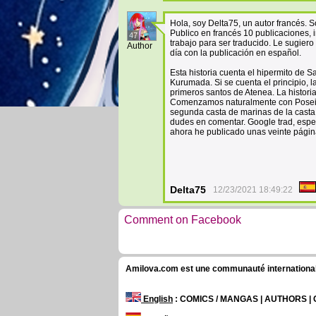
Hola, soy Delta75, un autor francés. 
Publico en francés 10 publicaciones, 
47
trabajo para ser traducido. Le sugier
Author
día con la publicación en español.
Esta historia cuenta el hipermito de
Kurumada. Si se cuenta el principio, l
primeros santos de Atenea. La histori
Comenzamos naturalmente con Poseidó
segunda casta de marinas de la casta T
dudes en comentar. Google trad, esper
ahora he publicado unas veinte págin
Delta75
12/23/2021 18:49:22
Comment on Facebook
Amilova.com est une communauté internationale 
English
: COMICS / MANGAS | AUTHORS 