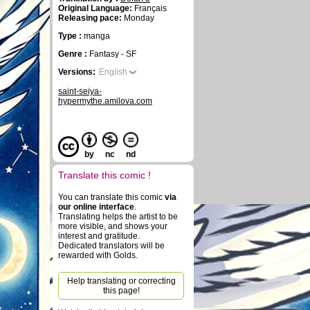
Original Language:
Français
Releasing pace:
Monday
Type :
manga
Genre :
Fantasy - SF
Versions:
English
saint-seiya-
hypermythe.amilova.com
by
nc
nd
Translate this comic !
You can translate this comic
via
our online interface
.
Translating helps the artist to be
more visible, and shows your
interest and gratitude.
Dedicated translators will be
rewarded with Golds.
Help translating or correcting
this page!