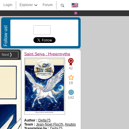
Login
Explorer
Forum
Follow us!
Saint Seiya : Hypermythe
Next
42
19
142
Author :
Delta75
Team :
Jean-Noel Floc\'h
,
Anubis
Translation by :
Delta75