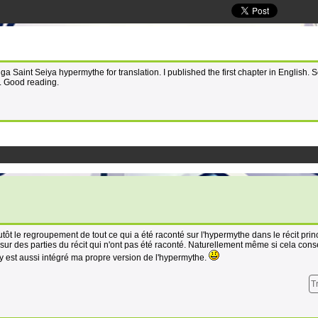
a Saint Seiya hypermythe for translation. I published the first chapter in English. S
ad. Good reading.
utôt le regroupement de tout ce qui a été raconté sur l'hypermythe dans le récit prin
sur des parties du récit qui n'ont pas été raconté. Naturellement même si cela cons
y est aussi intégré ma propre version de l'hypermythe.
T