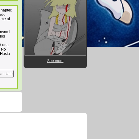
Chapter.
iado
rme al
Masami
los
á una
. No
 Hasta
See more
ranslate