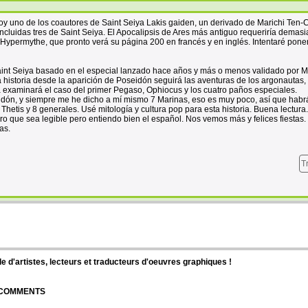
Soy uno de los coautores de Saint Seiya Lakis gaiden, un derivado de Marichi Ten-
incluidas tres de Saint Seiya. El Apocalipsis de Ares más antiguo requeriría demas
o Hypermythe, que pronto verá su página 200 en francés y en inglés. Intentaré pone
 Saint Seiya basado en el especial lanzado hace años y más o menos validado por 
a historia desde la aparición de Poseidón seguirá las aventuras de los argonautas, 
a examinará el caso del primer Pegaso, Ophiocus y los cuatro paños especiales.
n, y siempre me he dicho a mí mismo 7 Marinas, eso es muy poco, así que habr
hetis y 8 generales. Usé mitología y cultura pop para esta historia. Buena lectura
o que sea legible pero entiendo bien el español. Nos vemos más y felices fiestas.
as.
T
d'artistes, lecteurs et traducteurs d'oeuvres graphiques !
| COMMENTS