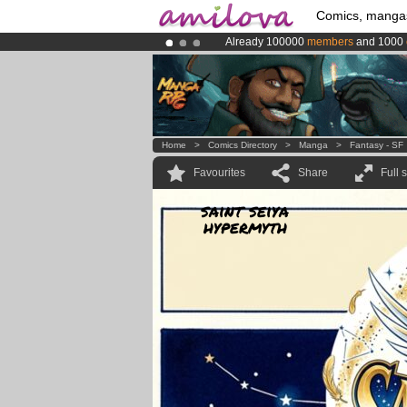
Comics, manga
Already 100000
members
and 1000
Amilova
Kickstarter is now LIVE
!.
Premium membership from
3.95 eur
Home
>
Comics Directory
>
Manga
>
Fantasy - SF
Favourites
Share
Full 
saint seiya
hypermyth