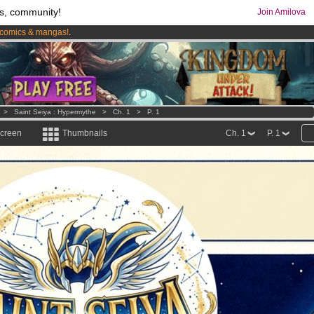
s, community!
Join Amilova
comics & mangas!
.
os
per month !
Get membership now
>
Saint Seiya : Hypermythe
>
Ch. 1
>
P. 1
screen
Thumbnails
Ch. 1
P. 1