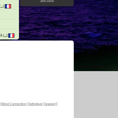
See more
(...)
plâ
(...)
Blind Connection
Sethxfaye
Graped