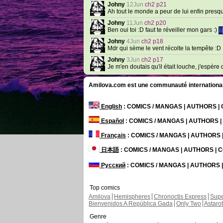
Johny
12Jun
ch2 p21
Ah tout le monde a peur de lui enfin presque
Johny
11Jun
ch2 p20
Ben oui toi :D faut te réveiller mon gars :)
Johny
4Jun
ch2 p18
Mdr qui sème le vent récolte la tempête :D E
Johny
3Jun
ch2 p17
Je m'en doutais qu'il était louche, j'espèr
Amilova.com est une communauté internationale 
English
: COMICS / MANGAS | AUTHORS 
Español
: COMICS / MANGAS | AUTHORS 
Français
: COMICS / MANGAS | AUTHORS
日本語
: COMICS / MANGAS | AUTHORS |
Русский
: COMICS / MANGAS | AUTHORS
Top comics
Amilova
Hemispheres
Chronoctis Express
Supe
Bienvenidos A República Gada
Only Two
Astaro
Genre