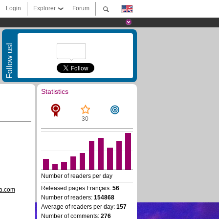
Login
Explorer
Forum
Follow us!
Statistics
30
Number of readers per day
Released pages Français:
56
va.com
Number of readers:
154868
Average of readers per day:
157
Number of comments:
276