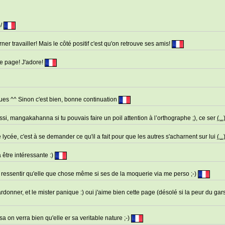
-/
ner travailler! Mais le côté positif c'est qu'on retrouve ses amis!
me page! J'adore!
gues ^^ Sinon c'est bien, bonne continuation
ussi, mangakahanna si tu pouvais faire un poil attention à l’orthographe ;), ce ser
(...
ce lycée, c'est à se demander ce qu'il a fait pour que les autres s'acharnent sur lui
(...
a être intéressante :)
it ressentir qu'elle que chose même si ses de la moquerie via me perso ;-)
donner, et le mister panique :) oui j'aime bien cette page (désolé si la peur du ga
sa on verra bien qu'elle er sa veritable nature ;-)