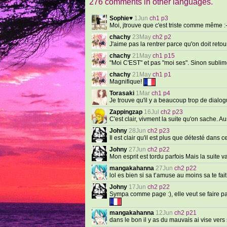
276 comments in other languages.
Sophie♥
1Jun
ch1 p3
Moi, jtrouve que c'est triste comme même :
chachy
23May
ch2 p2
J'aime pas la rentrer parce qu'on doit retour
chachy
21May
ch1 p15
"Moi C'EST" et pas "moi ses". Sinon subli
chachy
21May
ch1 p1
Magnifique!
Torasaki
1Mar
ch1 p4
Je trouve qu'il y a beaucoup trop de dialo
Zappingzap
16Jul
ch2 p23
C'est clair, vivment la suite qu'on sache. A
Johny
28Jun
ch2 p23
Il est clair qu'il est plus que détesté dans 
Johny
27Jun
ch2 p22
Mon esprit est tordu parfois Mais la suite v
mangakahanna
27Jun
ch2 p22
lol es bien si sa t’amuse au moins sa te fa
Johny
17Jun
ch2 p22
Sympa comme page :), elle veut se faire par
mangakahanna
12Jun
ch2 p21
dans le bon il y as du mauvais ai vise vers 