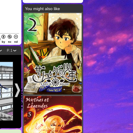
You might also like
by
nc
nd
P. 1