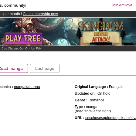
s, community!
Join Amilova
os
per month !
Get membership now
comics & mangas!
.
>
Ces Choses Qui Ont Un Prix
Read manga
Last page
oonist :
mangakahanna
Original Language :
Français
Updated on :
On hold
Genre :
Romance
Type :
manga
(read from left to right)
URL :
ceschosesquiontunprix.amilo