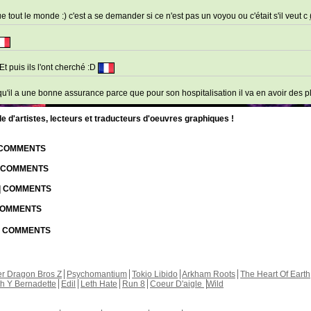
 tout le monde :) c'est a se demander si ce n'est pas un voyou ou c'était s'il veut c
t puis ils l'ont cherché :D
e qu'il a une bonne assurance parce que pour son hospitalisation il va en avoir des 
d'artistes, lecteurs et traducteurs d'oeuvres graphiques !
| COMMENTS
| COMMENTS
 | COMMENTS
 COMMENTS
 | COMMENTS
r Dragon Bros Z
Psychomantium
Tokio Libido
Arkham Roots
The Heart Of Earth
th Y Bernadette
Edil
Leth Hate
Run 8
Coeur D'aigle
Wild