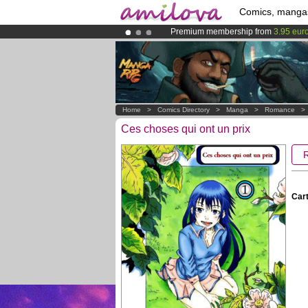
Comics, manga
Premium membership from
3.95 eur
Amilova
Kickstarter is now LIVE
!.
Already 134393
members
and 1208
Home
>
Comics Directory
>
Manga
>
Romance
Ces choses qui ont un prix
Cart