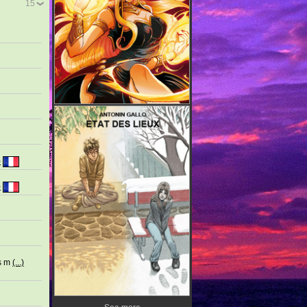
15
)
)
rs m
(...)