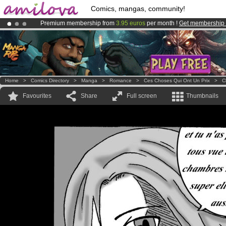
Comics, mangas, community!
Premium membership from
3.95 euros
per month !
Get membership
Already 100000
members
and 1000
comics & mangas!
.
Amilova
Kickstarter is now LIVE
!.
Home
>
Comics Directory
>
Manga
>
Romance
>
Ces Choses Qui Ont Un Prix
>
C
Favourites
Share
Full screen
Thumbnails