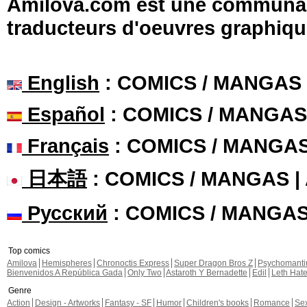
Amilova.com est une communauté
traducteurs d'oeuvres graphiqu
English
: COMICS / MANGAS
Español
: COMICS / MANGAS
Français
: COMICS / MANGA
日本語
: COMICS / MANGAS 
Русский
: COMICS / MANGA
Top comics
Amilova
Hemispheres
Chronoctis Express
Super Dragon Bros Z
Psychomant
Bienvenidos A República Gada
Only Two
Astaroth Y Bernadette
Edil
Leth Hat
Genre
Action
Design - Artworks
Fantasy - SF
Humor
Children's books
Romance
Se