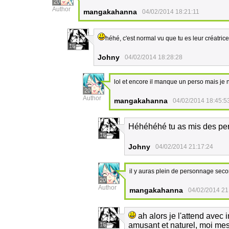
20
Author
mangakahanna
04/02/2014 18:21:11
héhé, c'est normal vu que tu es leur créatric
16
Johny
04/02/2014 18:28:28
lol et encore il manque un perso mais je n
20
Author
mangakahanna
04/02/2014 18:45:5
Héhéhéhé tu as mis des pe
16
Johny
04/02/2014 21:17:24
il y auras plein de personnage secon
20
Author
mangakahanna
04/02/2014 21
ah alors je l'attend avec
amusant et naturel, moi me
16