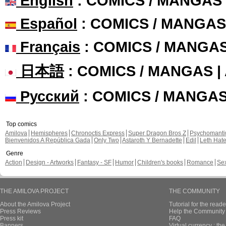
English
: COMICS / MANGAS
Español
: COMICS / MANGAS
Français
: COMICS / MANGA
日本語
: COMICS / MANGAS 
Русский
: COMICS / MANGA
Top comics
Amilova
Hemispheres
Chronoctis Express
Super Dragon Bros Z
Psychomant
Bienvenidos A República Gada
Only Two
Astaroth Y Bernadette
Edil
Leth Hat
Genre
Action
Design - Artworks
Fantasy - SF
Humor
Children's books
Romance
Se
THE AMILOVA PROJECT
THE COMMUNITY
About the Amilova Project
Tutorial for the reade
Press Reviews
Help the Community 
Press kit
FAQ
Banners
Virtual currency : th