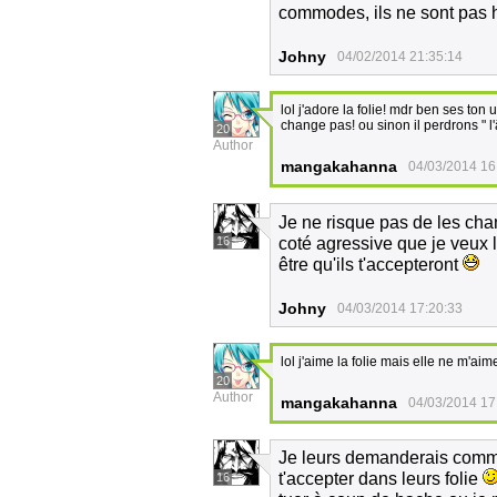
commodes, ils ne sont pas h
Johny
04/02/2014 21:35:14
lol j'adore la folie! mdr ben ses to
change pas! ou sinon il perdrons " l
20
Author
mangakahanna
04/03/2014 16
Je ne risque pas de les ch
16
coté agressive que je veux
être qu'ils t'accepteront
Johny
04/03/2014 17:20:33
lol j'aime la folie mais elle ne m'ai
20
Author
mangakahanna
04/03/2014 17
Je leurs demanderais comm
t'accepter dans leurs folie
16