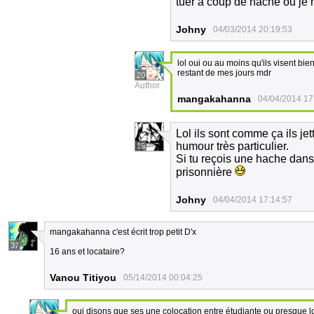
tuer à coup de hache ou je 
Johny
04/03/2014 20:19:53
lol oui ou au moins qu'ils visent bi
restant de mes jours mdr
20
Author
mangakahanna
04/04/2014 17
Lol ils sont comme ça ils je
humour très particulier.
16
Si tu reçois une hache dans 
prisonnière
Johny
04/04/2014 17:14:57
mangakahanna c'est écrit trop petit D'x
37
16 ans et locataire?
Vanou Titiyou
05/14/2014 00:04:25
oui disons que ses une colocation entre étudiante ou presque l