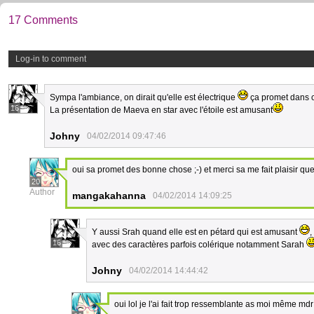
17 Comments
Log-in to comment
Sympa l'ambiance, on dirait qu'elle est électrique
ça promet dans 
16
La présentation de Maeva en star avec l'étoile est amusant
Johny
04/02/2014 09:47:46
oui sa promet des bonne chose ;-) et merci sa me fait plaisir que 
20
Author
mangakahanna
04/02/2014 14:09:25
Y aussi Srah quand elle est en pétard qui est amusant
,
16
avec des caractères parfois colérique notamment Sarah
Johny
04/02/2014 14:44:42
oui lol je l'ai fait trop ressemblante as moi même mdr