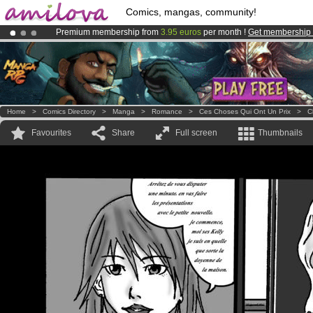
Comics, mangas, community!
Premium membership from
3.95 euros
per month !
Get membership
Amilova
Kickstarter is now LIVE
!.
Already 100000
members
and 1000
comics & mangas!
.
Home
>
Comics Directory
>
Manga
>
Romance
>
Ces Choses Qui Ont Un Prix
>
C
Favourites
Share
Full screen
Thumbnails