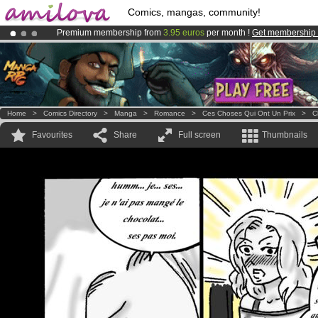
Comics, mangas, community!
Premium membership from
3.95 euros
per month !
Get membership
Already 100000
members
and 1000
comics & mangas!
.
Amilova
Kickstarter is now LIVE
!.
Home
>
Comics Directory
>
Manga
>
Romance
>
Ces Choses Qui Ont Un Prix
>
C
Favourites
Share
Full screen
Thumbnails