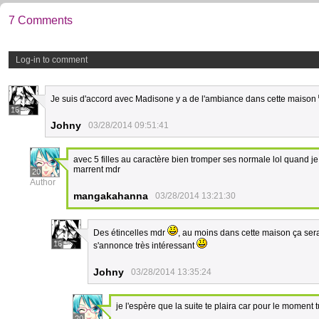
7 Comments
Log-in to comment
Je suis d'accord avec Madisone y a de l'ambiance dans cette maison
16
Johny
03/28/2014 09:51:41
avec 5 filles au caractère bien tromper ses normale lol quand je
marrent mdr
20
Author
mangakahanna
03/28/2014 13:21:30
Des étincelles mdr
, au moins dans cette maison ça sera 
16
s'annonce très intéressant
Johny
03/28/2014 13:35:24
je l'espère que la suite te plaira car pour le moment t
20