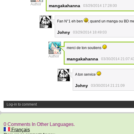
Author
mangakahanna
03/29/2014 17:28:00
Fan N°1 eh ben
, quand un manga ou BD me p
16
Johny
03/29/2014 18:49:03
merci de ton soutiens
20
Author
mangakahanna
03/30/2014 21:07:4
A ton service
16
Johny
03/30/2014 21:21:09
Log-in to comment
0 Comments In Other Languages.
Français