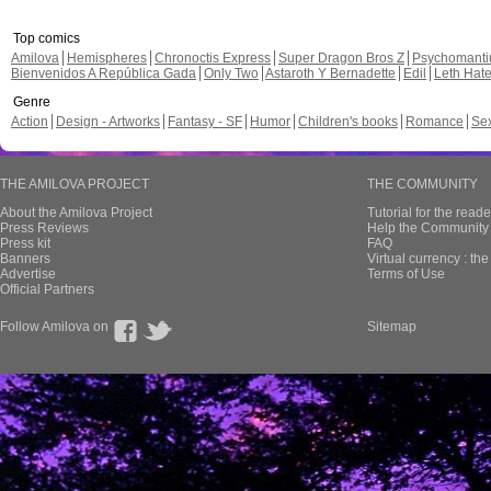
Top comics
Amilova
Hemispheres
Chronoctis Express
Super Dragon Bros Z
Psychomant
Bienvenidos A República Gada
Only Two
Astaroth Y Bernadette
Edil
Leth Hat
Genre
Action
Design - Artworks
Fantasy - SF
Humor
Children's books
Romance
Se
THE AMILOVA PROJECT
THE COMMUNITY
About the Amilova Project
Tutorial for the reade
Press Reviews
Help the Community 
Press kit
FAQ
Banners
Virtual currency : th
Advertise
Terms of Use
Official Partners
Follow Amilova on
Sitemap