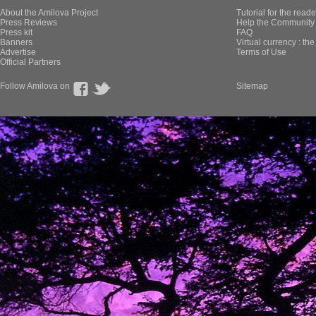
About the Amilova Project
Tutorial for the reade
Press Reviews
Help the Community 
Press kit
FAQ
Banners
Virtual currency : th
Advertise
Terms of Use
Official Partners
Follow Amilova on
Sitemap