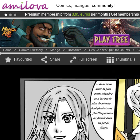
Comics, mangas, community!
Premium membership from
3.95 euros
per month !
Get membership
Amilova
Kickstarter is now LIVE
!.
Already 134393
members
and 1208
comics & mangas!
.
Home
>
Comics Directory
>
Manga
>
Romance
>
Ces Choses Qui Ont Un Prix
>
C
Favourites
Share
Full screen
Thumbnails