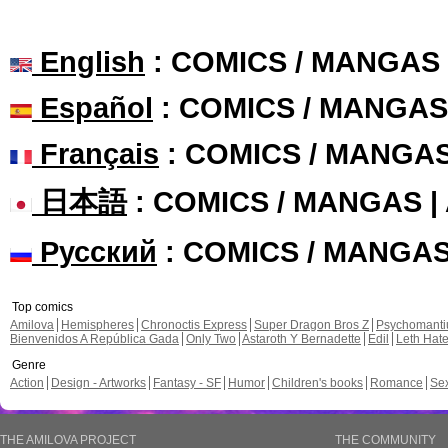
English
: COMICS / MANGAS
Español
: COMICS / MANGAS
Français
: COMICS / MANGA
日本語
: COMICS / MANGAS 
Русский
: COMICS / MANGA
Top comics
Amilova
Hemispheres
Chronoctis Express
Super Dragon Bros Z
Psychomant
Bienvenidos A República Gada
Only Two
Astaroth Y Bernadette
Edil
Leth Hat
Genre
Action
Design - Artworks
Fantasy - SF
Humor
Children's books
Romance
Se
THE AMILOVA PROJECT
THE COMMUNITY