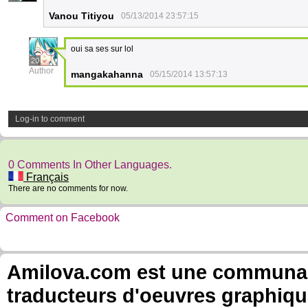
Vanou Titiyou
05/13/2014 23:57:15
oui sa ses sur lol
20
Author
mangakahanna
05/15/2014 13:57:13
Log-in to comment
0 Comments In Other Languages.
Français
There are no comments for now.
Comment on Facebook
Amilova.com est une communauté
traducteurs d'oeuvres graphiqu