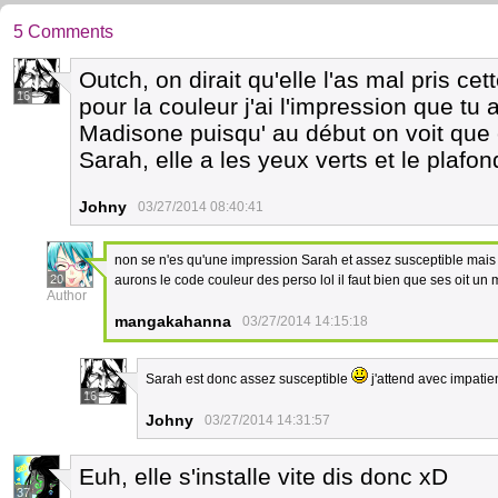
5 Comments
Outch, on dirait qu'elle l'as mal pris 
16
pour la couleur j'ai l'impression que t
Madisone puisqu' au début on voit que ç
Sarah, elle a les yeux verts et le plaf
Johny
03/27/2014 08:40:41
non se n'es qu'une impression Sarah et assez susceptible mais sur
20
aurons le code couleur des perso lol il faut bien que ses oit u
Author
mangakahanna
03/27/2014 14:15:18
Sarah est donc assez susceptible
j'attend avec impatie
16
Johny
03/27/2014 14:31:57
Euh, elle s'installe vite dis donc xD
37