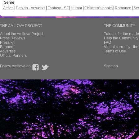
Genre
Action
Design - Artworks
Fantasy - SF
Humor
Children's books
Romance
Se
THE AMILOVA PROJECT
THE COMMUNITY
About the Amilova Project
Tutorial for the reade
Press Reviews
Help the Community 
Press kit
FAQ
Banners
Virtual currency : th
Advertise
Terms of Use
Official Partners
Follow Amilova on
Sitemap