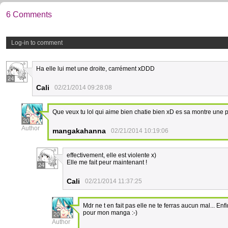
6 Comments
Log-in to comment
Ha elle lui met une droite, carrément xDDD
24
Cali
02/21/2014 09:28:08
Que veux tu lol qui aime bien chatie bien xD es sa montre une p
20
Author
mangakahanna
02/21/2014 10:19:06
effectivement, elle est violente x)
Elle me fait peur maintenant !
24
Cali
02/21/2014 11:37:25
Mdr ne t en fait pas elle ne te ferras aucun mal... Enfi
pour mon manga :-)
20
Author