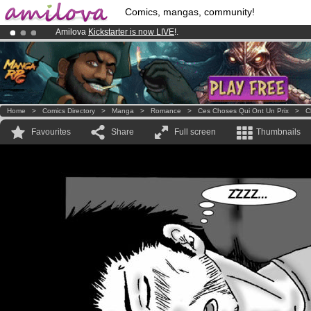
Comics, mangas, community!
Amilova
Kickstarter is now LIVE
!.
Premium membership from
3.95 euros
per month !
Get membership
Already 134393
members
and 1208
comics & mangas!
.
Home
>
Comics Directory
>
Manga
>
Romance
>
Ces Choses Qui Ont Un Prix
>
C
Favourites
Share
Full screen
Thumbnails