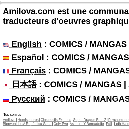
Amilova.com est une communauté
traducteurs d'oeuvres graphiqu
English
: COMICS / MANGAS
Español
: COMICS / MANGAS
Français
: COMICS / MANGA
日本語
: COMICS / MANGAS 
Русский
: COMICS / MANGA
Top comics
Amilova
Hemispheres
Chronoctis Express
Super Dragon Bros Z
Psychomant
Bienvenidos A República Gada
Only Two
Astaroth Y Bernadette
Edil
Leth Hat