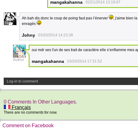
mangakahanna
02/21/2014 13:19:07
Ah bah dis donc le coup de poing faut pas l’énerver
, j'aime bien l
16
enragés
Johny
03/20/2014 14:23:38
oui mdr ses l'un de ses trait de caractère elle s’enflamme mes ap
20
Author
mangakahanna
03/20/2014 17:31:52
Log-in to comment
0 Comments In Other Languages.
Français
There are no comments for now.
Comment on Facebook