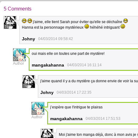
5 Comments
j'aime, elle tient Sarah pour éviter qu'elle se déchaîne
16
Hanna est la personnage mystérieux
héhéhé intriguant
Johny
04/03/2014 09:58:42
oui mais elle on toutes une part de mystère!
20
Author
mangakahanna
04/03/2014 16:11:14
j'aime quand il y a du mystère ça donne envie de voir la su
16
Johny
04/03/2014 17:22:35
j’espère que l'intrigue te plairas
20
Author
mangakahanna
04/03/2014 17:51:53
Moi j'aime ton manga déjà, donc à mon avis je s