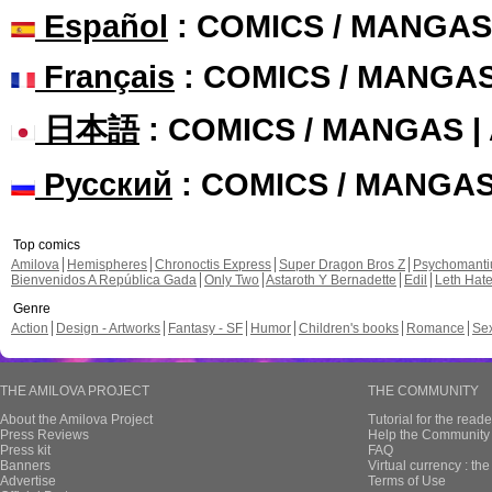
Español
: COMICS / MANGAS
Français
: COMICS / MANGA
日本語
: COMICS / MANGAS 
Русский
: COMICS / MANGA
Top comics
Amilova
Hemispheres
Chronoctis Express
Super Dragon Bros Z
Psychomant
Bienvenidos A República Gada
Only Two
Astaroth Y Bernadette
Edil
Leth Hat
Genre
Action
Design - Artworks
Fantasy - SF
Humor
Children's books
Romance
Se
THE AMILOVA PROJECT
THE COMMUNITY
About the Amilova Project
Tutorial for the reade
Press Reviews
Help the Community 
Press kit
FAQ
Banners
Virtual currency : th
Advertise
Terms of Use