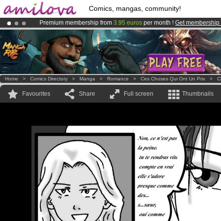
Comics, mangas, community!
Premium membership from
3.95 euros
per month !
Get membership
Amilova
Kickstarter is now LIVE
!.
Already 134393
members
and 1208
comics & mangas!
.
Home
>
Comics Directory
>
Manga
>
Romance
>
Ces Choses Qui Ont Un Prix
>
C
Favourites
Share
Full screen
Thumbnails