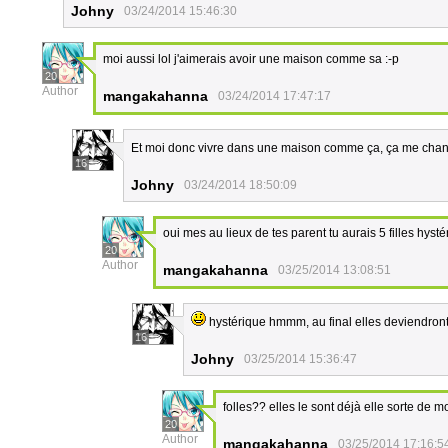
Johny
03/24/2014 15:46:30
moi aussi lol j'aimerais avoir une maison comme sa :-p
20
Author
mangakahanna
03/24/2014 17:47:17
Et moi donc vivre dans une maison comme ça, ça me chang
16
Johny
03/24/2014 18:50:09
oui mes au lieux de tes parent tu aurais 5 filles hyst
20
Author
mangakahanna
03/25/2014 13:08:51
hystérique hmmm, au final elles deviendront 
16
Johny
03/25/2014 15:36:47
folles?? elles le sont déjà elle sorte de m
20
Author
mangakahanna
03/25/2014 17:16:5