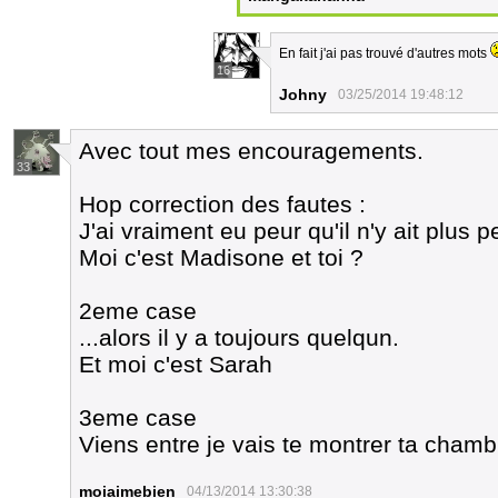
En fait j'ai pas trouvé d'autres mots
16
Johny
03/25/2014 19:48:12
Avec tout mes encouragements.
33
Hop correction des fautes :
J'ai vraiment eu peur qu'il n'y ait plus p
Moi c'est Madisone et toi ?
2eme case
...alors il y a toujours quelqun.
Et moi c'est Sarah
3eme case
Viens entre je vais te montrer ta chamb
moiaimebien
04/13/2014 13:30:38