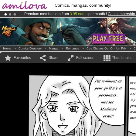
Comics, mangas, community!
Premium membership from
3.95 euros
per month !
Get membership
Already 100000
members
and 1000
comics & mangas!
.
Amilova
Kickstarter is now LIVE
!.
Home
>
Comics Directory
>
Manga
>
Romance
>
Ces Choses Qui Ont Un Prix
>
C
Favourites
Share
Full screen
Thumbnails