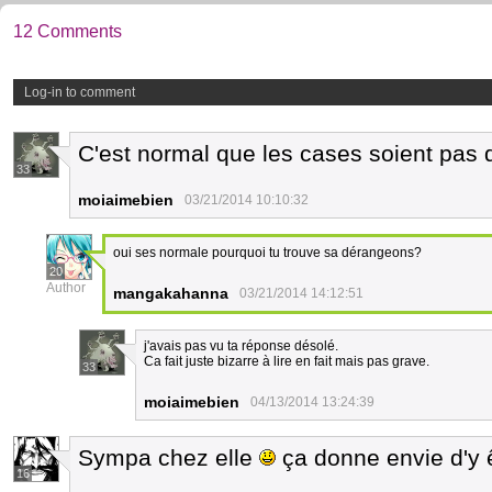
12 Comments
Log-in to comment
C'est normal que les cases soient pas d
33
moiaimebien
03/21/2014 10:10:32
oui ses normale pourquoi tu trouve sa dérangeons?
20
Author
mangakahanna
03/21/2014 14:12:51
j'avais pas vu ta réponse désolé.
Ca fait juste bizarre à lire en fait mais pas grave.
33
moiaimebien
04/13/2014 13:24:39
Sympa chez elle
ça donne envie d'y 
16