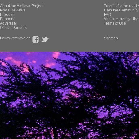
About the Amilova Project
Tutorial for the reade
Press Reviews
Help the Community 
Press kit
FAQ
Banners
Virtual currency : th
Advertise
Terms of Use
Official Partners
Follow Amilova on
Sitemap