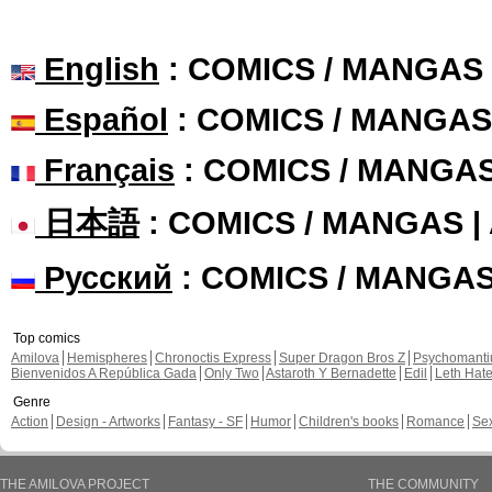
English
: COMICS / MANGAS
Español
: COMICS / MANGAS
Français
: COMICS / MANGA
日本語
: COMICS / MANGAS 
Русский
: COMICS / MANGA
Top comics
Amilova
Hemispheres
Chronoctis Express
Super Dragon Bros Z
Psychomant
Bienvenidos A República Gada
Only Two
Astaroth Y Bernadette
Edil
Leth Hat
Genre
Action
Design - Artworks
Fantasy - SF
Humor
Children's books
Romance
Se
THE AMILOVA PROJECT
THE COMMUNITY