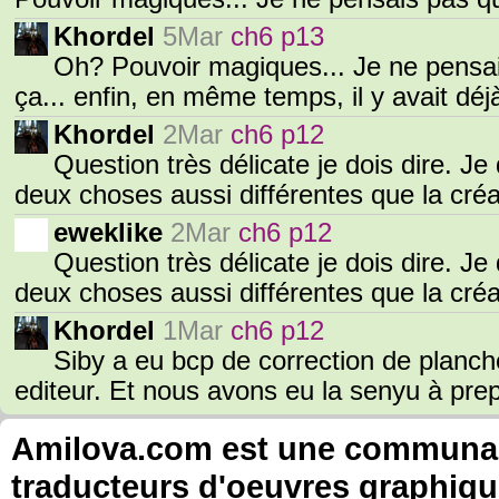
Khordel
5Mar
ch6 p13
Oh? Pouvoir magiques... Je ne pensai
ça... enfin, en même temps, il y avait dé
Khordel
2Mar
ch6 p12
Question très délicate je dois dire. Je
deux choses aussi différentes que la cré
eweklike
2Mar
ch6 p12
Question très délicate je dois dire. Je
deux choses aussi différentes que la cré
Khordel
1Mar
ch6 p12
Siby a eu bcp de correction de planc
editeur. Et nous avons eu la senyu à pre
Amilova.com est une communauté
traducteurs d'oeuvres graphiqu