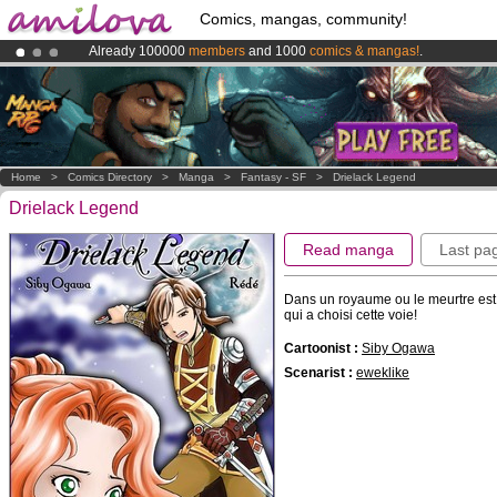
Comics, mangas, community!
Already 100000
members
and 1000
comics & mangas!
.
Premium membership from
3.95 euros
per month !
Get membership
Amilova
Kickstarter is now LIVE
!.
Home
>
Comics Directory
>
Manga
>
Fantasy - SF
>
Drielack Legend
Drielack Legend
Read manga
Last pa
Dans un royaume ou le meurtre est
qui a choisi cette voie!
Cartoonist :
Siby Ogawa
Scenarist :
eweklike