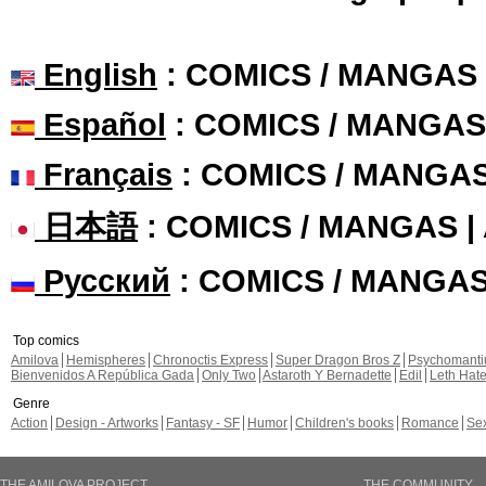
English
: COMICS / MANGAS
Español
: COMICS / MANGAS
Français
: COMICS / MANGA
日本語
: COMICS / MANGAS 
Русский
: COMICS / MANGA
Top comics
Amilova
Hemispheres
Chronoctis Express
Super Dragon Bros Z
Psychomant
Bienvenidos A República Gada
Only Two
Astaroth Y Bernadette
Edil
Leth Hat
Genre
Action
Design - Artworks
Fantasy - SF
Humor
Children's books
Romance
Se
THE AMILOVA PROJECT
THE COMMUNITY