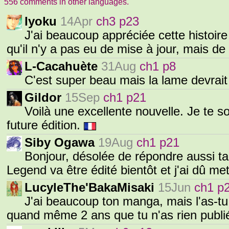
556 comments in other languages.
Iyoku
14Apr
ch3 p23
J'ai beaucoup appréciée cette histoire
qu'il n'y a pas eu de mise à jour, mais de
L-Cacahuète
31Aug
ch1 p8
C'est super beau mais la lame devrai
Gildor
15Sep
ch1 p21
Voilà une excellente nouvelle. Je te 
future édition.
Siby Ogawa
19Aug
ch1 p21
Bonjour, désolée de répondre aussi tar
Legend va être édité bientôt et j'ai dû met
LucyleThe'BakaMisaki
15Jun
ch1 p
J'ai beaucoup ton manga, mais l'as-tu
quand même 2 ans que tu n'as rien publi