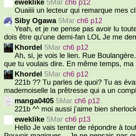
eweklike
5Mar
ch6 p12
Ouaiiii un lecteur qui remarque mes cl
Siby Ogawa
5Mar
ch6 p12
Yeah, et je ne pense pas avoir lu tout
dois être qu'une demi-fan LOL Je me de
Khordel
5Mar
ch6 p12
Ah, si, je vois le lien. Rue Boulangère
que tu voulais dire. En même temps, ma
Khordel
5Mar
ch6 p12
221b ?? Tu parles de quoi? Tu as év
mademoiselle la prêtresse qui a un comp
manga0405
5Mar
ch6 p12
221b ^^ moi aussi j'aime bien sherlo
eweklike
5Mar
ch6 p13
Hello Je vais tenter de répondre à tou
Pouvoir magiques... Je ne pensais pas 