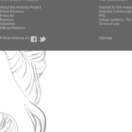
About the Amilova Project
Tutorial for the reade
Press Reviews
Help the Community 
Press kit
FAQ
Banners
Virtual currency : th
Advertise
Terms of Use
Official Partners
Follow Amilova on
Sitemap