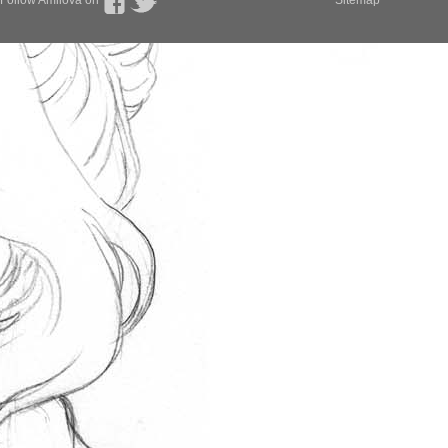
Follow Amilova on
Sitemap