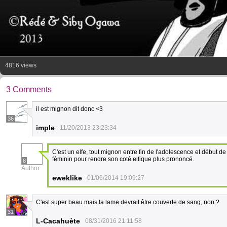
4816 views
3 Comments
il est mignon dit donc <3
36
imple
11/20/2013 23:23:34
C'est un elfe, tout mignon entre fin de l'adolescence et début de
féminin pour rendre son coté elfique plus prononcé.
8
Author
eweklike
01/06/2014 19:09:27
C'est super beau mais la lame devrait être couverte de sang, non ?
31
L-Cacahuète
08/31/2016 21:11:58