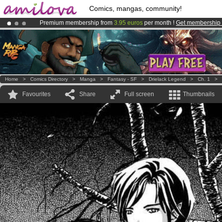
Comics, mangas, community!
Premium membership from
3.95 euros
per month !
Get membership
Amilova
Kickstarter is now LIVE
!.
Already 134393
members
and 1208
comics & mangas!
.
Home
>
Comics Directory
>
Manga
>
Fantasy - SF
>
Drielack Legend
>
Ch. 1
>
Favourites
Share
Full screen
Thumbnails