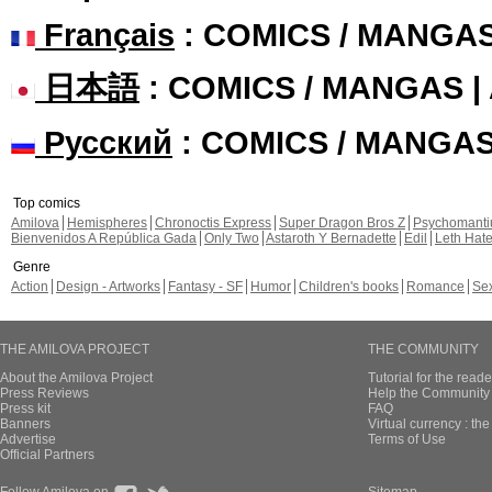
Français
: COMICS / MANGA
日本語
: COMICS / MANGAS 
Русский
: COMICS / MANGA
Top comics
Amilova
Hemispheres
Chronoctis Express
Super Dragon Bros Z
Psychomant
Bienvenidos A República Gada
Only Two
Astaroth Y Bernadette
Edil
Leth Hat
Genre
Action
Design - Artworks
Fantasy - SF
Humor
Children's books
Romance
Se
THE AMILOVA PROJECT
THE COMMUNITY
About the Amilova Project
Tutorial for the reade
Press Reviews
Help the Community 
Press kit
FAQ
Banners
Virtual currency : th
Advertise
Terms of Use
Official Partners