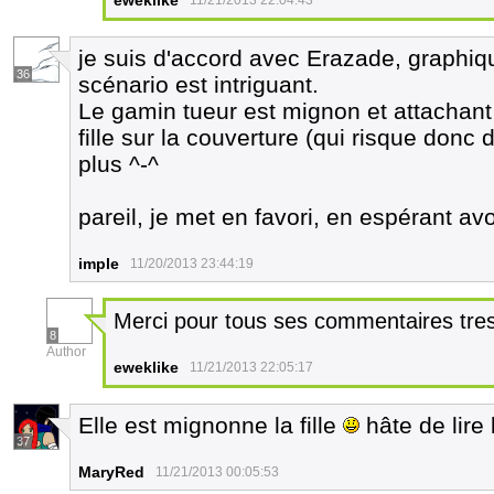
eweklike
11/21/2013 22:04:43
je suis d'accord avec Erazade, graphiqu
36
scénario est intriguant.
Le gamin tueur est mignon et attachant j
fille sur la couverture (qui risque donc 
plus ^-^
pareil, je met en favori, en espérant avo
imple
11/20/2013 23:44:19
Merci pour tous ses commentaires tre
8
Author
eweklike
11/21/2013 22:05:17
Elle est mignonne la fille
hâte de lire 
37
MaryRed
11/21/2013 00:05:53