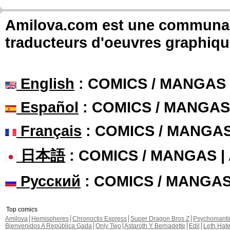
Amilova.com est une communauté
traducteurs d'oeuvres graphiqu
English
: COMICS / MANGAS
Español
: COMICS / MANGAS
Français
: COMICS / MANGA
日本語
: COMICS / MANGAS 
Русский
: COMICS / MANGA
Top comics
Amilova
Hemispheres
Chronoctis Express
Super Dragon Bros Z
Psychomant
Bienvenidos A República Gada
Only Two
Astaroth Y Bernadette
Edil
Leth Hat