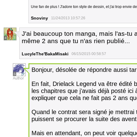
Une fan de plus ! J'adore ton style de dessin, et j'ai trop envie de
Snoviny
11/24/2013 10:57:26
J'ai beaucoup ton manga, mais l'as-tu 
4
même 2 ans que tu n'as rien publié...
LucyleThe'BakaMisaki
06/15/2015 00:58:57
Bonjour, désolée de répondre aussi ta
5
Author
En fait, Drielack Legend va être édité bi
les chapitres que j'avais déjà posté ici à
expliquer que cela ne fait pas 2 ans que
Quand le contrat sera signé je mettrai 
puissent se procurer la suite des avent
Mais en attendant, on peut voir quelq