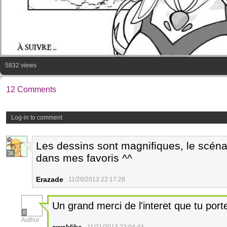
5832 views
12 Comments
Log-in to comment
Les dessins sont magnifiques, le scénari
36
dans mes favoris ^^
Erazade
11/20/2013 22:17:28
Un grand merci de l'interet que tu por
8
Author