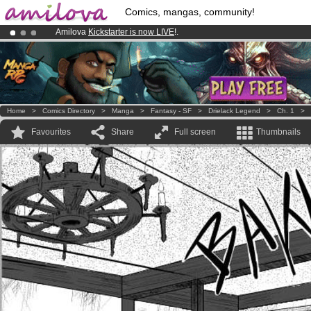
Comics, mangas, community!
Amilova
Kickstarter is now LIVE
!.
Already 100000
members
and 1000
comics & mangas!
.
Premium membership from
3.95 euros
per month !
Get membership
Home
>
Comics Directory
>
Manga
>
Fantasy - SF
>
Drielack Legend
>
Ch. 1
>
Favourites
Share
Full screen
Thumbnails