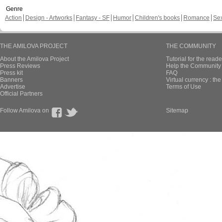
Genre
Action
Design - Artworks
Fantasy - SF
Humor
Children's books
Romance
Se
THE AMILOVA PROJECT
THE COMMUNITY
About the Amilova Project
Tutorial for the reade
Press Reviews
Help the Community 
Press kit
FAQ
Banners
Virtual currency : th
Advertise
Terms of Use
Official Partners
Follow Amilova on
Sitemap