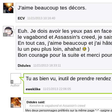
J'aime beaucoup tes décors.
8
ECV
11/21/2013 10:16:40
Euh. Je dois avoir les yeux pas en face
22
le vagabond et Assassin's creed, je sais 
En tout cas, j'aime beaucoup et j'ai hâte
lu un peu plus loin, ahaha!
)
Bon courage pour la suite et merci pour 
Didules
11/21/2013 18:33:11
Tu as bien vu, inutil de prendre rende
8
Author
eweklike
11/21/2013 22:06:05
Didules
said:
Kenshin le vagabond et Assassin's creed
5
Mes deux personnages préférés sur la même page *-* -
saigne 