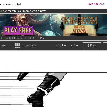
s, community!
Join Amilova
os
per month !
Get membership now
comics & mangas!
.
>
Drielack Legend
>
Ch. 1
>
P. 7
screen
Thumbnails
Ch. 1
P. 7
Prev.