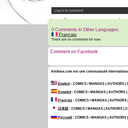
Log-in to comment
0 Comments In Other Languages.
Français
There are no comments for now.
Comment on Facebook
Amilova.com est une communauté internationale 
English
: COMICS / MANGAS | AUTHORS 
Español
: COMICS / MANGAS | AUTHORS 
Français
: COMICS / MANGAS | AUTHORS
日本語
: COMICS / MANGAS | AUTHORS |
Русский
: COMICS / MANGAS | AUTHORS