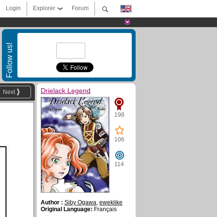
Login
Explorer
Forum
Follow us!
Drielack Legend
Next
198
106
114
Author :
Siby Ogawa
,
eweklike
Original Language:
Français