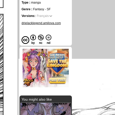
Type :
manga
Genre :
Fantasy - SF
Versions:
Français
drielacklegend.amilova.com
by
nc
nd
You might also like