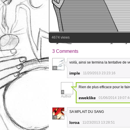
4674 views
3 Comments
voilà, ainsi se termina la tentative de 
36
imple
11/20/2013 23:23:16
Rien de plus efficace pour le fai
8
Author
eweklike
01/06/2014 19:07:4
SA MPLAIT DU SANG
21
loroa
11/23/2013 13:28:51