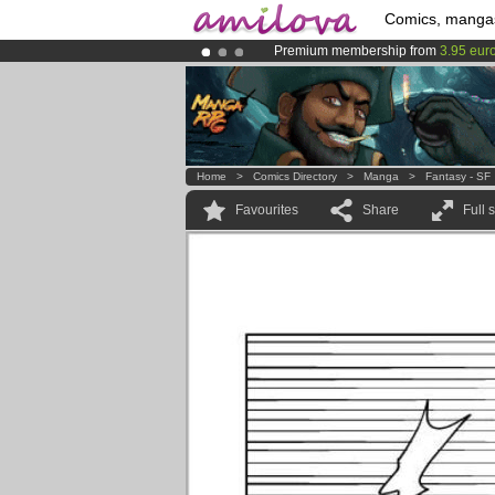
Comics, manga
Premium membership from
3.95 eur
Amilova
Kickstarter is now LIVE
!.
Already 100000
members
and 1000
Home
>
Comics Directory
>
Manga
>
Fantasy - SF
Favourites
Share
Full 