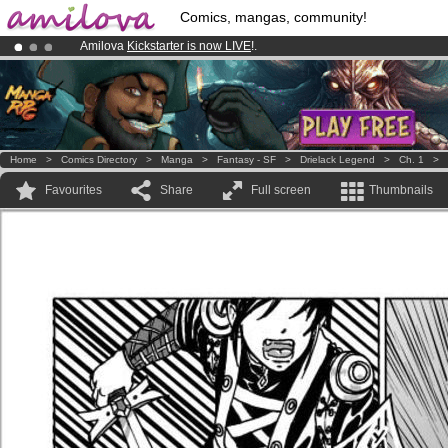
Comics, mangas, community!
Amilova
Kickstarter is now LIVE
!.
Already 100000
members
and 1000
comics & mangas!
.
Premium membership from
3.95 euros
per month !
Get membership
Home
>
Comics Directory
>
Manga
>
Fantasy - SF
>
Drielack Legend
>
Ch. 1
>
Favourites
Share
Full screen
Thumbnails