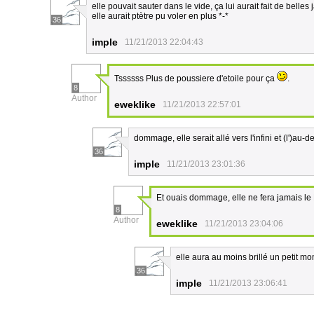
elle pouvait sauter dans le vide, ça lui aurait fait de belle
elle aurait ptètre pu voler en plus *-*
36
imple
11/21/2013 22:04:43
Tssssss Plus de poussiere d'etoile pour ça
.
8
Author
eweklike
11/21/2013 22:57:01
dommage, elle serait allé vers l'infini et (l')au-d
36
imple
11/21/2013 23:01:36
Et ouais dommage, elle ne fera jamais le
8
Author
eweklike
11/21/2013 23:04:06
elle aura au moins brillé un petit m
36
imple
11/21/2013 23:06:41