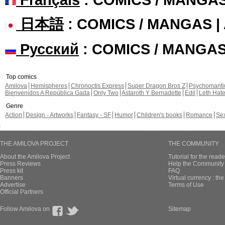
日本語
: COMICS / MANGAS 
Русский
: COMICS / MANGA
Top comics
Amilova
Hemispheres
Chronoctis Express
Super Dragon Bros Z
Psychomant
Bienvenidos A República Gada
Only Two
Astaroth Y Bernadette
Edil
Leth Hat
Genre
Action
Design - Artworks
Fantasy - SF
Humor
Children's books
Romance
Se
THE AMILOVA PROJECT
THE COMMUNITY
About the Amilova Project
Tutorial for the reade
Press Reviews
Help the Community 
Press kit
FAQ
Banners
Virtual currency : th
Advertise
Terms of Use
Official Partners
Follow Amilova on
Sitemap