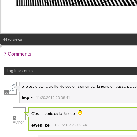
4476 views
7 Comments
Log-in to comment
elle est idiote la vieille, de vouloir s'enfuir par la porte en passant à c
36
imple
11/20/2013 23:38:41
C'est la porte ou la fenetre...
8
Author
eweklike
11/21/2013 22:02:44