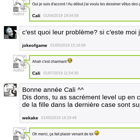
Oui je suis d'accord ! Au début j'ai voulu les dessiner vêtus des gi
24
Author
Cali
01/04/2019 19:04:58
c'est quoi leur problème? si c'este moi je
21
jokeofgame
01/05/2019 15:16:08
Ahah c'est charmant
24
Author
Cali
01/07/2019 11:54:30
Bonne année Cali ^^
38
Dis dons, tu as sacrément level up en 
de la fille dans la dernière case sont s
wekake
01/05/2019 19:29:49
Oh merci, ça fait plaisir venant de toi
24