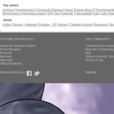
Top comics
Amilova
Hemispheres
Chronoctis Express
Super Dragon Bros Z
Psychomant
Bienvenidos A República Gada
Only Two
Astaroth Y Bernadette
Edil
Leth Hat
Genre
Action
Design - Artworks
Fantasy - SF
Humor
Children's books
Romance
Se
THE AMILOVA PROJECT
THE COMMUNITY
About the Amilova Project
Tutorial for the reade
Press Reviews
Help the Community 
Press kit
FAQ
Banners
Virtual currency : th
Advertise
Terms of Use
Official Partners
Follow Amilova on
Sitemap