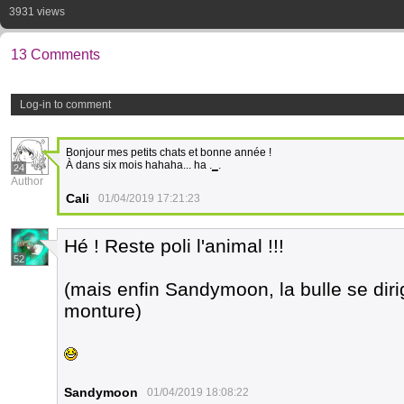
3931 views
13 Comments
Log-in to comment
Bonjour mes petits chats et bonne année !
À dans six mois hahaha... ha .
_
.
24
Author
Cali
01/04/2019 17:21:23
Hé ! Reste poli l'animal !!!
52
(mais enfin Sandymoon, la bulle se diri
monture)
Sandymoon
01/04/2019 18:08:22