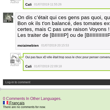
Author
Cali
01/07/2019 11:55:26
On dis c’était qui ces gens pas quoi, qu
33
Bon ok ils t'on balancé, des tomates ext
certes, mais C pas une raison Voyons !
Les traiter de [BIIIIIIP] ou de [BIIIIIIIII
moiaimebien
01/07/2019 20:15:53
Oui pas faux xD elle était trop sous le choc pour penser conve
24
Author
Cali
01/07/2019 22:09:18
Log-in to comment
0 Comments In Other Languages.
Français
There are no comments for now.