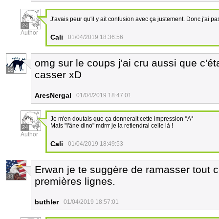
J'avais peur qu'il y ait confusion avec ça justement. Donc j'ai p
24
Author
Cali
01/04/2019 18:36:56
omg sur le coups j'ai cru aussi que c'étai
18
casser xD
AresNergal
01/04/2019 18:47:01
Je m'en doutais que ça donnerait cette impression °A°
Mais "l'âne dino" mdrrr je la retiendrai celle là !
24
Author
Cali
01/04/2019 18:49:53
Erwan je te suggère de ramasser tout c
38
premières lignes.
buthler
01/04/2019 18:57:01