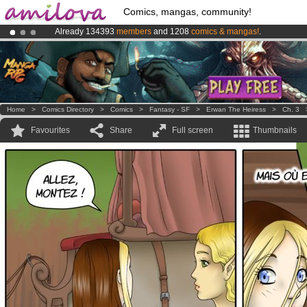
Comics, mangas, community!
Already 134393
members
and 1208
comics & mangas!
.
Premium membership from
3.95 euros
per month !
Get membership
Amilova
Kickstarter is now LIVE
!.
Home
>
Comics Directory
>
Comics
>
Fantasy - SF
>
Erwan The Heiress
>
Ch. 3
Favourites
Share
Full screen
Thumbnails