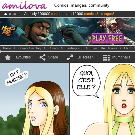
Comics, mangas, community!
Already 100000
members
and 1000
comics & mangas!
.
Premium membership from
3.95 euros
per month !
Get membership
Amilova
Kickstarter is now LIVE
!.
Home
>
Comics Directory
>
Comics
>
Fantasy - SF
>
Erwan The Heiress
>
Ch. 3
Favourites
Share
Full screen
Thumbnails