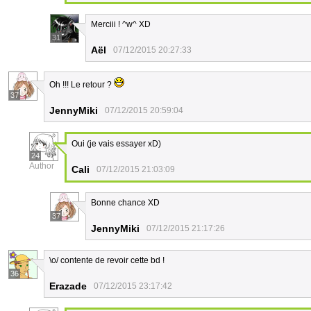
Merciii ! ^w^ XD
31
Aël
07/12/2015 20:27:33
Oh !!! Le retour ?
37
JennyMiki
07/12/2015 20:59:04
Oui (je vais essayer xD)
24
Author
Cali
07/12/2015 21:03:09
Bonne chance XD
37
JennyMiki
07/12/2015 21:17:26
\o/ contente de revoir cette bd !
36
Erazade
07/12/2015 23:17:42