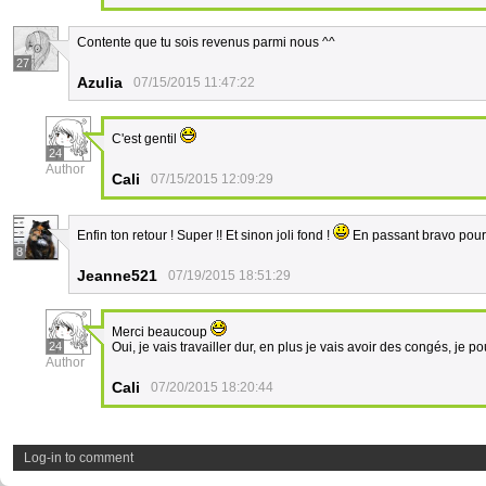
Contente que tu sois revenus parmi nous ^^
27
Azulia
07/15/2015 11:47:22
C'est gentil
24
Author
Cali
07/15/2015 12:09:29
Enfin ton retour ! Super !! Et sinon joli fond !
En passant bravo pour 
8
Jeanne521
07/19/2015 18:51:29
Merci beaucoup
24
Oui, je vais travailler dur, en plus je vais avoir des congés, je p
Author
Cali
07/20/2015 18:20:44
Log-in to comment