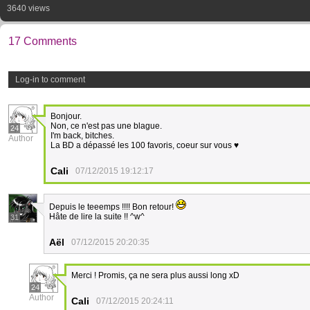
3640 views
17 Comments
Log-in to comment
Bonjour.
Non, ce n'est pas une blague.
24
I'm back, bitches.
Author
La BD a dépassé les 100 favoris, coeur sur vous ♥
Cali
07/12/2015 19:12:17
Depuis le teeemps !!!! Bon retour!
Hâte de lire la suite !! ^w^
31
Aël
07/12/2015 20:20:35
Merci ! Promis, ça ne sera plus aussi long xD
24
Author
Cali
07/12/2015 20:24:11