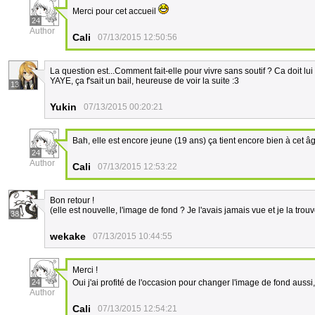
Merci pour cet accueil
24
Author
Cali
07/13/2015 12:50:56
La question est...Comment fait-elle pour vivre sans soutif ? Ca doit lui
YAYE, ça f'sait un bail, heureuse de voir la suite :3
13
Yukin
07/13/2015 00:20:21
Bah, elle est encore jeune (19 ans) ça tient encore bien à cet â
24
Author
Cali
07/13/2015 12:53:22
Bon retour !
(elle est nouvelle, l'image de fond ? Je l'avais jamais vue et je la tro
38
wekake
07/13/2015 10:44:55
Merci !
24
Oui j'ai profité de l'occasion pour changer l'image de fond aussi
Author
Cali
07/13/2015 12:54:21