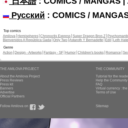
日本語
: COMICS / MANGAS 
Русский
: COMICS / MANGA
Top comics
Amilova
Hemispheres
Chronoctis Express
Super Dragon Bros Z
Psychomant
Bienvenidos A República Gada
Only Two
Astaroth Y Bernadette
Edil
Leth Hat
Genre
Action
Design - Artworks
Fantasy - SF
Humor
Children's books
Romance
Se
THE AMILOVA PROJECT
THE COMMUNITY
About the Amilova Project
Tutorial for the reade
Press Reviews
Help the Community 
Press kit
FAQ
Banners
Virtual currency : th
Advertise
Terms of Use
Official Partners
Follow Amilova on
Sitemap