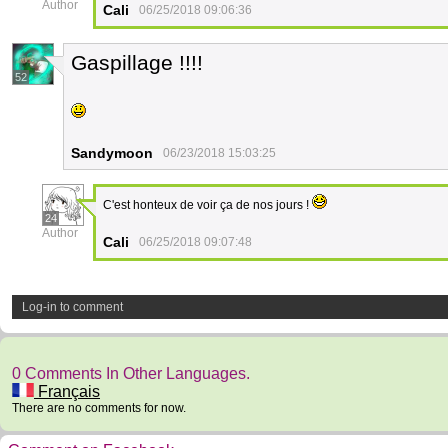
Author
Cali
06/25/2018 09:06:36
Gaspillage !!!!
52
Sandymoon
06/23/2018 15:03:25
C'est honteux de voir ça de nos jours !
24
Author
Cali
06/25/2018 09:07:48
Log-in to comment
0 Comments In Other Languages.
Français
There are no comments for now.