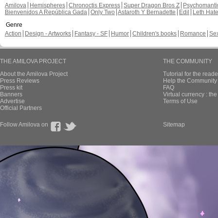
Amilova
Hemispheres
Chronoctis Express
Super Dragon Bros Z
Psychomant
Bienvenidos A República Gada
Only Two
Astaroth Y Bernadette
Edil
Leth Hat
Genre
Action
Design - Artworks
Fantasy - SF
Humor
Children's books
Romance
Se
THE AMILOVA PROJECT
THE COMMUNITY
About the Amilova Project
Tutorial for the reade
Press Reviews
Help the Community 
Press kit
FAQ
Banners
Virtual currency : th
Advertise
Terms of Use
Official Partners
Follow Amilova on
Sitemap