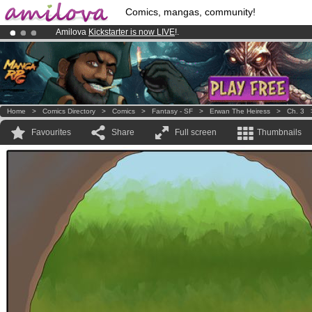
Comics, mangas, community!
Amilova
Kickstarter is now LIVE
!.
Already 100000
members
and 1000
comics & mangas!
.
Premium membership from
3.95 euros
per month !
Get membership
Home
>
Comics Directory
>
Comics
>
Fantasy - SF
>
Erwan The Heiress
>
Ch. 3
Favourites
Share
Full screen
Thumbnails