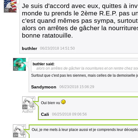
Je suis d'accord avec eux, quittes à in
38
monde tu prends le 2ème R.E.P. pas un
c'est quand mêmes pas sympa, surtout qu
alors on arrêtes de gâcher la nourriture
bonne ratatouille.
buthler
06/23/2018 14:51:50
buthler
said:
alors on arrêtes de gâcher la nourritures et on rentre chez soi
52
Surtout que c'est pas les siennes, mais celles de la demoiselle j
Sandymoon
06/23/2018 15:06:29
Oui bien vu
24
Author
Cali
06/25/2018 09:06:56
Oui, je me mets à leur place aussi et je comprends leur décepti
24