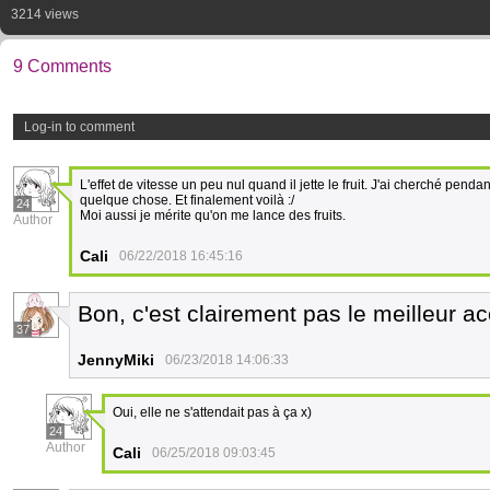
3214 views
9 Comments
Log-in to comment
L'effet de vitesse un peu nul quand il jette le fruit. J'ai cherché penda
quelque chose. Et finalement voilà :/
24
Moi aussi je mérite qu'on me lance des fruits.
Author
Cali
06/22/2018 16:45:16
Bon, c'est clairement pas le meilleur ac
37
JennyMiki
06/23/2018 14:06:33
Oui, elle ne s'attendait pas à ça x)
24
Author
Cali
06/25/2018 09:03:45