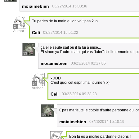
moiaimebien
03/22/2014 15:03:36
Tu parles de la main qu'on voit pas ? :o
24
Author
Cali
03/22/2014 15:51:22
ça elle seule sait où il la lui à mise...
Et sinon ya l'autre main qui vas "tater" si elle remonte un pe
33
moiaimebien
03/23/2014 02:27:05
xDDD
C'est quoi cet esprit mal tourné ? x)
24
Author
Cali
03/23/2014 09:38:28
Cpas ma faute je cotoie d'autre personne qui on
33
moiaimebien
03/23/2014 15:10:19
Bon tu es à moitié pardonné disons !