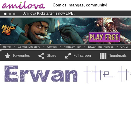
Comics, mangas, community!
Amilova
Kickstarter is now LIVE
!.
Already 100000
members
and 1000
comics & mangas!
.
Premium membership from
3.95 euros
per month !
Get membership
Home
>
Comics Directory
>
Comics
>
Fantasy - SF
>
Erwan The Heiress
>
Ch. 2
Favourites
Share
Full screen
Thumbnails