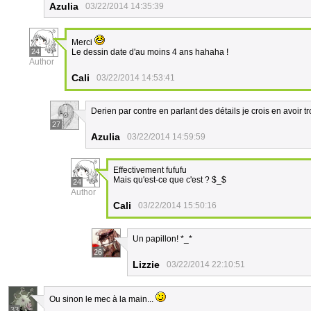
Azulia
03/22/2014 14:35:39
Merci
24
Le dessin date d'au moins 4 ans hahaha !
Author
Cali
03/22/2014 14:53:41
Derien par contre en parlant des détails je crois en avoir t
27
Azulia
03/22/2014 14:59:59
Effectivement fufufu
Mais qu'est-ce que c'est ? $_$
24
Author
Cali
03/22/2014 15:50:16
Un papillon! *_*
26
Lizzie
03/22/2014 22:10:51
Ou sinon le mec à la main...
33