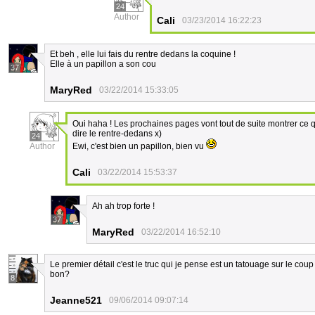
24
Author
Cali
03/23/2014 16:22:23
Et beh , elle lui fais du rentre dedans la coquine !
Elle à un papillon a son cou
37
MaryRed
03/22/2014 15:33:05
Oui haha ! Les prochaines pages vont tout de suite montrer ce qu
dire le rentre-dedans x)
24
Author
Ewi, c'est bien un papillon, bien vu
Cali
03/22/2014 15:53:37
Ah ah trop forte !
37
MaryRed
03/22/2014 16:52:10
Le premier détail c'est le truc qui je pense est un tatouage sur le coup d
bon?
8
Jeanne521
09/06/2014 09:07:14