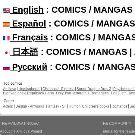
English
: COMICS / MANGAS
Español
: COMICS / MANGAS
Français
: COMICS / MANGA
日本語
: COMICS / MANGAS 
Русский
: COMICS / MANGA
Top comics
Amilova
Hemispheres
Chronoctis Express
Super Dragon Bros Z
Psychomant
Bienvenidos A República Gada
Only Two
Astaroth Y Bernadette
Edil
Leth Hat
Genre
Action
Design - Artworks
Fantasy - SF
Humor
Children's books
Romance
Se
THE AMILOVA PROJECT
THE COMMUNITY
About the Amilova Project
Tutorial for the reade