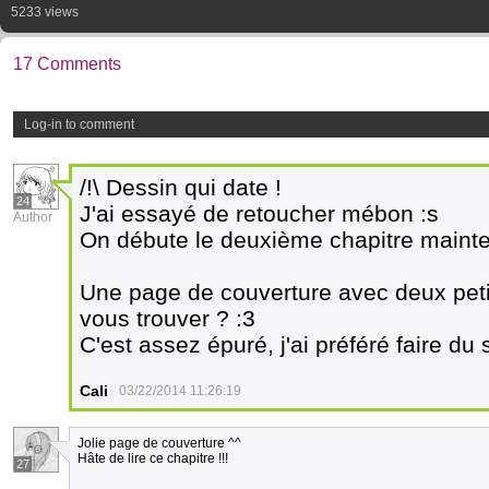
5233 views
17 Comments
Log-in to comment
/!\ Dessin qui date !
24
J'ai essayé de retoucher mébon :s
Author
On débute le deuxième chapitre mainte
Une page de couverture avec deux petit
vous trouver ? :3
C'est assez épuré, j'ai préféré faire du
Cali
03/22/2014 11:26:19
Jolie page de couverture ^^
Hâte de lire ce chapitre !!!
27