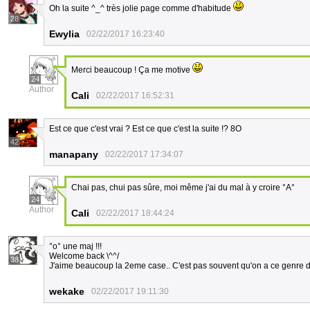
Oh la suite ^_^ très jolie page comme d'habitude
28
Ewylia
02/22/2017 16:23:40
Merci beaucoup ! Ça me motive
24
Author
Cali
02/22/2017 16:52:31
Est ce que c'est vrai ? Est ce que c'est la suite !? 8O
42
manapany
02/22/2017 17:34:07
Chai pas, chui pas sûre, moi même j'ai du mal à y croire °A°
24
Author
Cali
02/22/2017 18:44:24
°o° une maj !!!
Welcome back \^^/
38
J'aime beaucoup la 2eme case.. C'est pas souvent qu'on a ce genre d'a
wekake
02/22/2017 19:11:30