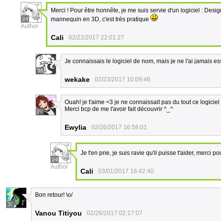
Merci ! Pour être honnête, je me suis servie d'un logiciel : Desi
24
mannequin en 3D, c'est très pratique
Author
Cali
02/22/2017 22:01:27
Je connaissais le logiciel de nom, mais je ne l'ai jamais e
38
wekake
02/23/2017 10:09:46
Ouah! je t'aime <3 je ne connaissait pas du tout ce logiciel 
Merci bcp de me l'avoir fait découvrir ^_^
28
Ewylia
02/26/2017 16:58:01
Je t'en prie, je suis ravie qu'il puisse t'aider, merci 
24
Author
Cali
03/01/2017 16:42:40
Bon retour! \o/
37
Vanou Titiyou
02/26/2017 02:17:07