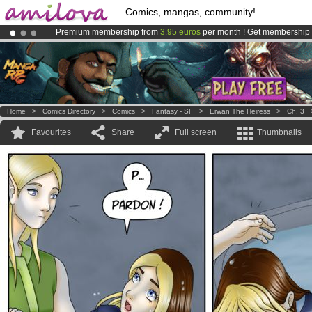
Comics, mangas, community!
Premium membership from
3.95 euros
per month !
Get membership
Amilova
Kickstarter is now LIVE
!.
Already 100000
members
and 1000
comics & mangas!
.
Home
>
Comics Directory
>
Comics
>
Fantasy - SF
>
Erwan The Heiress
>
Ch. 3
Favourites
Share
Full screen
Thumbnails