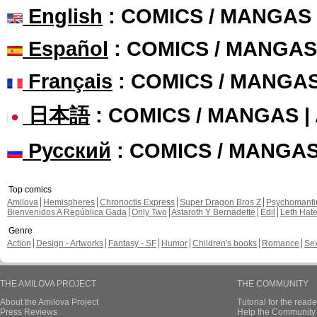
English
: COMICS / MANGAS
Español
: COMICS / MANGAS
Français
: COMICS / MANGA
日本語
: COMICS / MANGAS 
Русский
: COMICS / MANGA
Top comics
Amilova
Hemispheres
Chronoctis Express
Super Dragon Bros Z
Psychomant
Bienvenidos A República Gada
Only Two
Astaroth Y Bernadette
Edil
Leth Hat
Genre
Action
Design - Artworks
Fantasy - SF
Humor
Children's books
Romance
Se
THE AMILOVA PROJECT
THE COMMUNITY
About the Amilova Project
Tutorial for the reade
Press Reviews
Help the Community 