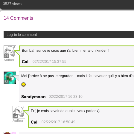
3537 views
14 Comments
Log-in to comment
Bon bah sur ce je crois que j'ai bien mérité un kinder !
24
Author
Cali
02/22/2017 15:37:55
Moi j'arrive à ne pas le regarder… mais il faut avouer qu'il y a bien d'
52
Sandymoon
02/22/2017 16:23:10
Erf, je crois savoir de quoi tu veux parler x)
24
Author
Cali
02/22/2017 16:50:49