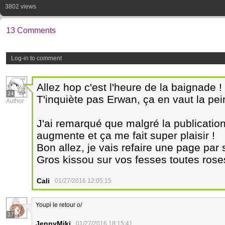
3802 views
13 Comments
Log-in to comment
Allez hop c'est l'heure de la baignade !
24
T'inquiète pas Erwan, ça en vaut la pein
Author
J'ai remarqué que malgré la publication
augmente et ça me fait super plaisir !
Bon allez, je vais refaire une page pa
Gros kissou sur vos fesses toutes rose
Cali
01/27/2016 12:05:15
Youpi le retour o/
37
JennyMiki
01/27/2016 18:15:41