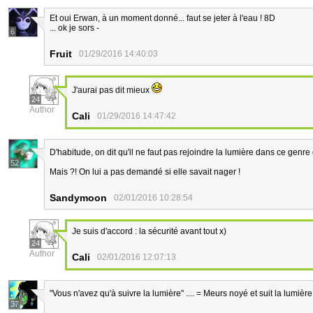
Et oui Erwan, à un moment donné... faut se jeter à l'eau ! 8D
... ok je sors -
6
Fruit
01/29/2016 14:40:03
J'aurai pas dit mieux
24
Author
Cali
01/29/2016 14:47:42
D'habitude, on dit qu'il ne faut pas rejoindre la lumière dans ce genre 
52
Mais ?! On lui a pas demandé si elle savait nager !
Sandymoon
02/01/2016 10:28:54
Je suis d'accord : la sécurité avant tout x)
24
Author
Cali
02/01/2016 12:07:13
"Vous n'avez qu'à suivre la lumière" .... = Meurs noyé et suit la lumièr
37