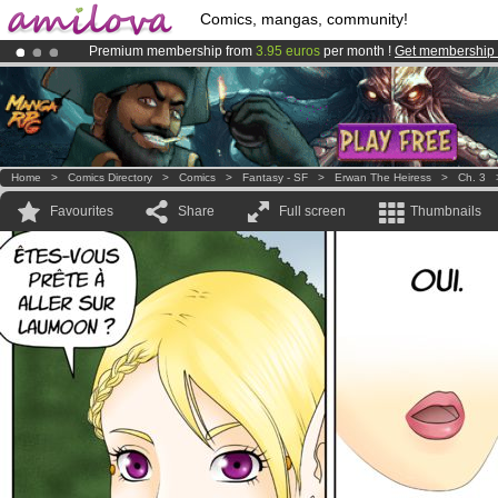
Comics, mangas, community!
Premium membership from
3.95 euros
per month !
Get membership
Amilova
Kickstarter is now LIVE
!.
Already 100000
members
and 1000
comics & mangas!
.
Home
>
Comics Directory
>
Comics
>
Fantasy - SF
>
Erwan The Heiress
>
Ch. 3
Favourites
Share
Full screen
Thumbnails