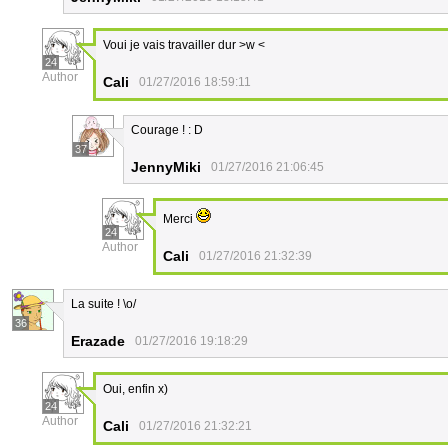
Voui je vais travailler dur >w <
24
Author
Cali
01/27/2016 18:59:11
Courage ! : D
37
JennyMiki
01/27/2016 21:06:45
Merci
24
Author
Cali
01/27/2016 21:32:39
La suite ! \o/
36
Erazade
01/27/2016 19:18:29
Oui, enfin x)
24
Author
Cali
01/27/2016 21:32:21