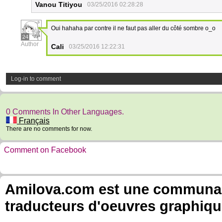
Vanou Titiyou
03/25/2016 02:28:28
Oui hahaha par contre il ne faut pas aller du côté sombre o_o
24
Author
Cali
03/25/2016 12:22:31
Log-in to comment
0 Comments In Other Languages.
Français
There are no comments for now.
Comment on Facebook
Amilova.com est une communauté
traducteurs d'oeuvres graphiqu