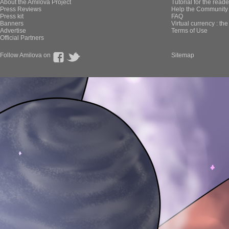
About the Amilova Project
Tutorial for the reade
Press Reviews
Help the Community 
Press kit
FAQ
Banners
Virtual currency : th
Advertise
Terms of Use
Official Partners
Follow Amilova on
Sitemap