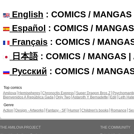
English
: COMICS / MANGAS
Español
: COMICS / MANGAS
Français
: COMICS / MANGA
日本語
: COMICS / MANGAS 
Русский
: COMICS / MANGA
Top comics
Amilova
Hemispheres
Chronoctis Express
Super Dragon Bros Z
Psychomant
Bienvenidos A República Gada
Only Two
Astaroth Y Bernadette
Edil
Leth Hat
Genre
Action
Design - Artworks
Fantasy - SF
Humor
Children's books
Romance
Se
THE AMILOVA PROJECT
THE COMMUNITY