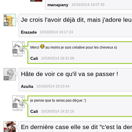
manapany
10/18/2014 19:07:35
Je crois l'avoir déjà dit, mais j'adore le
36
Erazade
10/18/2014 19:17:24
Merci
au moins je suis créative pour les cheveux x)
24
Author
Cali
10/18/2014 19:31:09
Hâte de voir ce qu'il va se passer !
27
Azulia
10/18/2014 19:23:44
je pense que tu seras pas déçue :')
24
Author
Cali
10/18/2014 19:32:16
En dernière case elle se dit "c'est la d
26