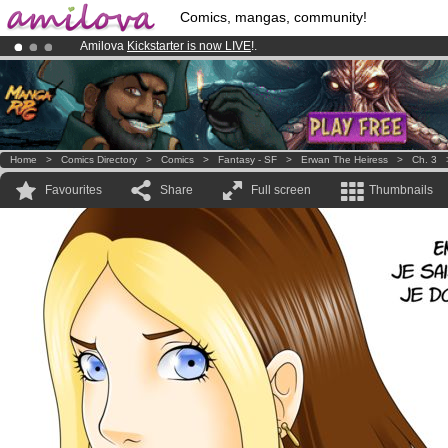
Comics, mangas, community!
Amilova
Kickstarter is now LIVE
!.
Already 100000
members
and 1000
comics & mangas!
.
Premium membership from
3.95 euros
per month !
Get membership
Home
>
Comics Directory
>
Comics
>
Fantasy - SF
>
Erwan The Heiress
>
Ch. 3
Favourites
Share
Full screen
Thumbnails