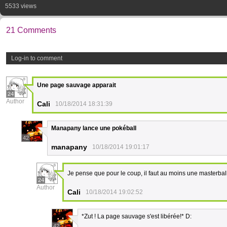
5533 views
21 Comments
Log-in to comment
Une page sauvage apparait
24
Author
Cali
10/18/2014 18:31:39
Manapany lance une pokéball
42
manapany
10/18/2014 19:01:17
Je pense que pour le coup, il faut au moins une masterbal
24
Author
Cali
10/18/2014 19:02:52
*Zut ! La page sauvage s'est libérée!* D:
42