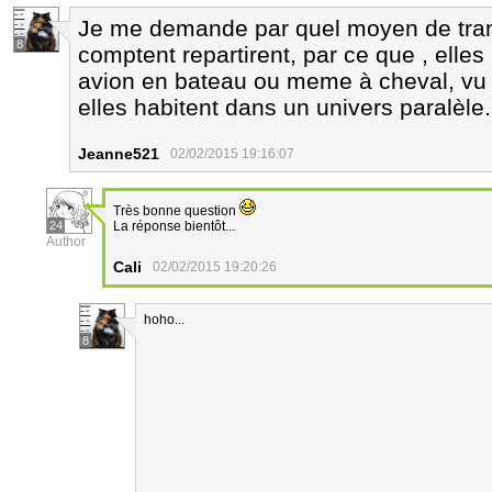
Je me demande par quel moyen de trans
8
comptent repartirent, par ce que , elle
avion en bateau ou meme à cheval, vu q
elles habitent dans un univers paralèle.
Jeanne521
02/02/2015 19:16:07
Très bonne question
24
La réponse bientôt...
Author
Cali
02/02/2015 19:20:26
hoho...
8