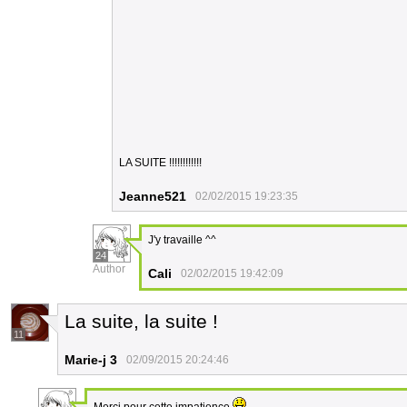
LA SUITE !!!!!!!!!!!!
Jeanne521
02/02/2015 19:23:35
J'y travaille ^^
24
Author
Cali
02/02/2015 19:42:09
La suite, la suite !
11
Marie-j 3
02/09/2015 20:24:46