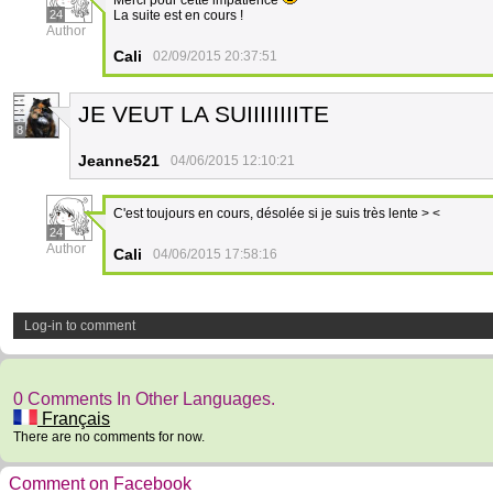
Merci pour cette impatience
24
La suite est en cours !
Author
Cali
02/09/2015 20:37:51
JE VEUT LA SUIIIIIIIITE
8
Jeanne521
04/06/2015 12:10:21
C'est toujours en cours, désolée si je suis très lente > <
24
Author
Cali
04/06/2015 17:58:16
Log-in to comment
0 Comments In Other Languages.
Français
There are no comments for now.
Comment on Facebook