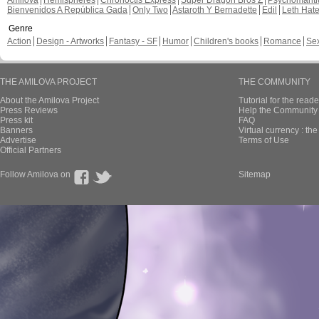
Amilova
Hemispheres
Chronoctis Express
Super Dragon Bros Z
Psychomant
Bienvenidos A República Gada
Only Two
Astaroth Y Bernadette
Edil
Leth Hat
Genre
Action
Design - Artworks
Fantasy - SF
Humor
Children's books
Romance
Se
THE AMILOVA PROJECT
THE COMMUNITY
About the Amilova Project
Tutorial for the reade
Press Reviews
Help the Community 
Press kit
FAQ
Banners
Virtual currency : th
Advertise
Terms of Use
Official Partners
Follow Amilova on
Sitemap