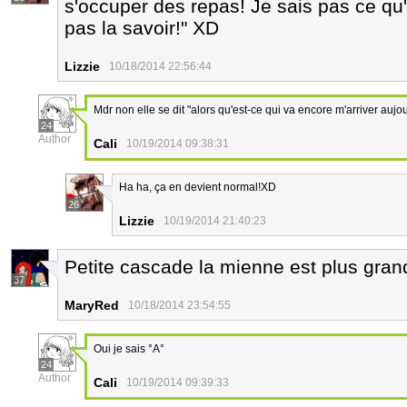
s'occuper des repas! Je sais pas ce qu
pas la savoir!" XD
Lizzie
10/18/2014 22:56:44
Mdr non elle se dit "alors qu'est-ce qui va encore m'arriver aujo
24
Author
Cali
10/19/2014 09:38:31
Ha ha, ça en devient normal!XD
26
Lizzie
10/19/2014 21:40:23
Petite cascade la mienne est plus gra
37
MaryRed
10/18/2014 23:54:55
Oui je sais °A°
24
Author
Cali
10/19/2014 09:39:33