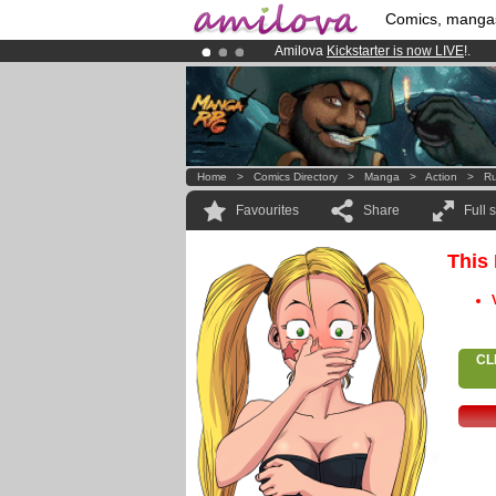
Comics, manga
Amilova
Kickstarter is now LIVE
!.
Already 100000
members
and 1000
Premium membership from
3.95 eur
Home
>
Comics Directory
>
Manga
>
Action
>
R
Favourites
Share
Full 
This
CL