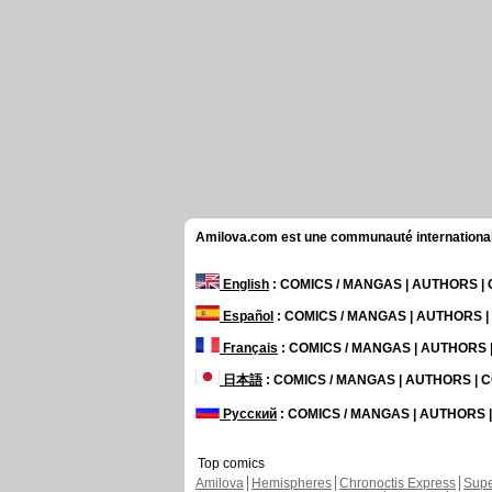
Amilova.com est une communauté internationale 
English
: COMICS / MANGAS | AUTHORS 
Español
: COMICS / MANGAS | AUTHORS 
Français
: COMICS / MANGAS | AUTHORS
日本語
: COMICS / MANGAS | AUTHORS |
Русский
: COMICS / MANGAS | AUTHORS
Top comics
Amilova
Hemispheres
Chronoctis Express
Supe