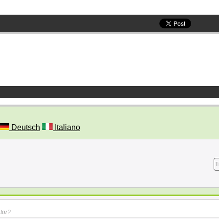
Deutsch
Italiano
T
ator?