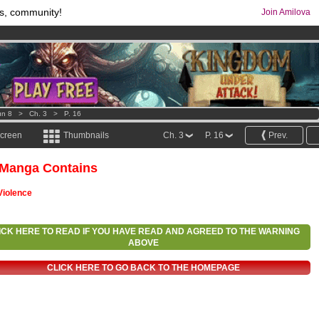
s, community!
Join Amilova
comics & mangas!
.
os
per month !
Get membership now
un 8
>
Ch. 3
>
P. 16
screen
Thumbnails
Ch. 3
P. 16
Prev.
 Manga Contains
Violence
ICK HERE TO READ IF YOU HAVE READ AND AGREED TO THE WARNING
ABOVE
CLICK HERE TO GO BACK TO THE HOMEPAGE