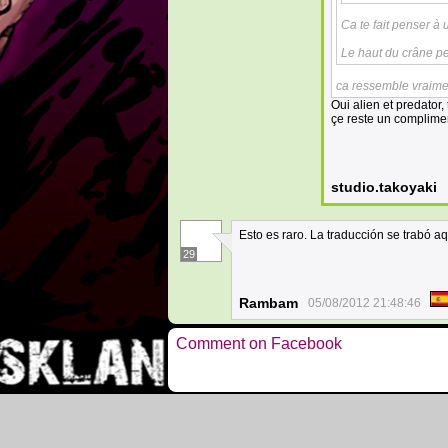
Ca te fait penser à
Le haut du crâne peu
ca ressemble vraime
Oui alien et predator
çe reste un complime
studio.takoyaki
Esto es raro. La traducción se trabó aqu
29
Rambam
05/08/2012 21:48:46
Comment on Facebook