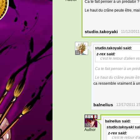
Ca te fait penser à un prédator ?
Le haut du crâne peute être, mais
studio.takoyaki
11/12/2011
studio.takoyaki
said:
11
z-rex
said:
c'est le retour d'alien v
Ca te fait penser à un pré
Le haut du crâne peute êtr
ca ressemble vraiment à un
balnelius
12/17/2011 1
balnelius
said:
32
studio.takoyaki
sai
Author
z-rex
said:
c'est le retour d