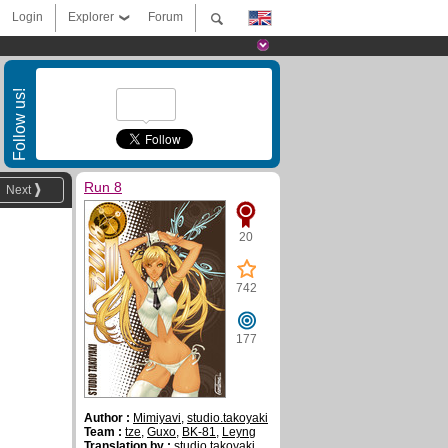
Login
Explorer
Forum
Follow us!
Run 8
Next
20
742
177
Author :
Mimiyavi
,
studio.takoyaki
Team :
tze
,
Guxo
,
BK-81
,
Leyng
Translation by :
studio.takoyaki