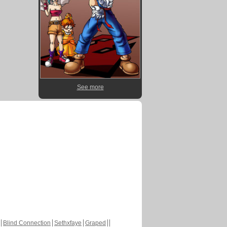
See more
Blind Connection
Sethxfaye
Graped