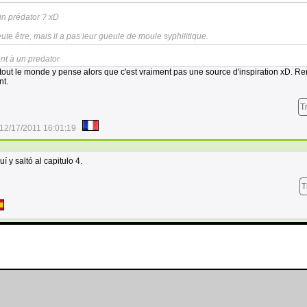
 un prédator ? xD
te être, mais il a pas leur gueule de moule syphilitique.
nt à un predator
, tout le monde y pense alors que c'est vraiment pas une source d'inspiration xD. 
nt.
T
12/17/2011 16:01:19
í y saltó al capitulo 4.
T