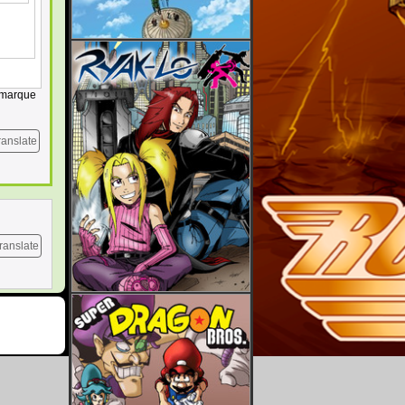
Remarque
ranslate
ranslate