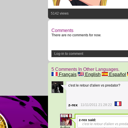
5142 views
Comments
There are no comments for now.
Log-in to comment
5 Comments In Other Languages.
Français
English
Español
c'est le retour d'alien vs predator?
6
z-rex
11/11/2011 21:28:22
z-rex
said:
32
c'est le retour d'alien vs pred
Author