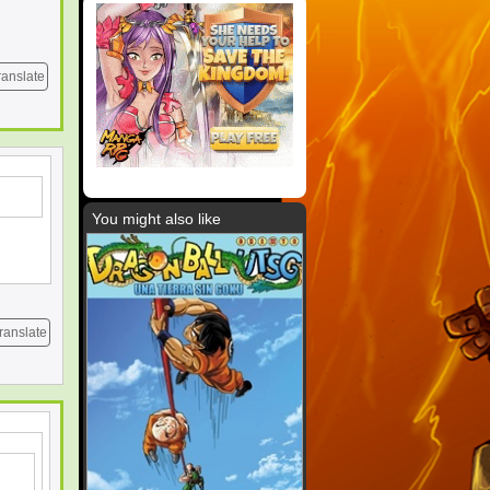
ranslate
You might also like
ranslate