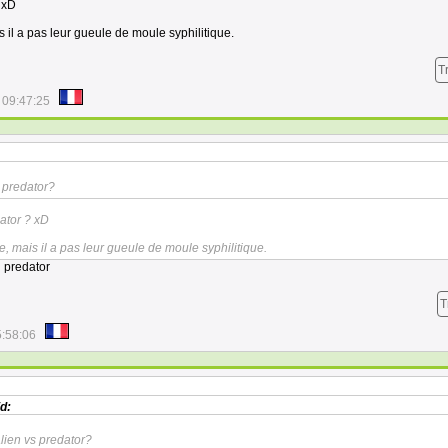
 xD
 il a pas leur gueule de moule syphilitique.
T
 09:47:25
s predator?
dator ? xD
e, mais il a pas leur gueule de moule syphilitique.
 predator
T
5:58:06
d:
'alien vs predator?