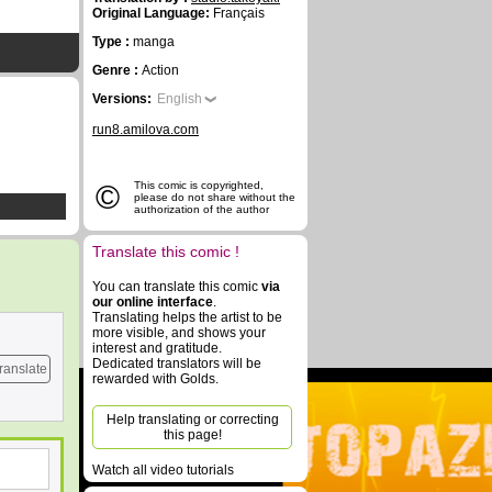
Original Language:
Français
Type :
manga
Genre :
Action
Versions:
English
run8.amilova.com
©
This comic is copyrighted,
please do not share without the
authorization of the author
Translate this comic !
You can translate this comic
via
our online interface
.
Translating helps the artist to be
more visible, and shows your
interest and gratitude.
Dedicated translators will be
ranslate
rewarded with Golds.
Help translating or correcting
this page!
Watch all video tutorials