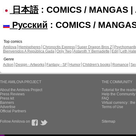
日本語
: COMICS / MANGAS 
Русский
: COMICS / MANGA
Top comics
Amilova
Hemispheres
Chronoctis Express
Super Dragon Bros Z
Psychomant
Bienvenidos A República Gada
Only Two
Astaroth Y Bernadette
Edil
Leth Hat
Genre
Action
Design - Artworks
Fantasy - SF
Humor
Children's books
Romance
Se
THE AMILOVA PROJECT
THE COMMUNITY
About the Amilova Project
Tutorial for the reade
Press Reviews
Help the Community 
Press kit
FAQ
Banners
Virtual currency : th
Advertise
Terms of Use
Official Partners
Follow Amilova on
Sitemap