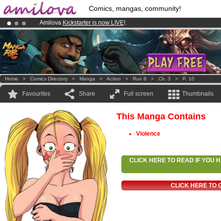
Comics, mangas, community!
Amilova
Kickstarter is now LIVE
!.
Premium membership from
3.95 euros
per month !
Get membership
Already 134393
members
and 1208
comics & mangas!
.
Home
>
Comics Directory
>
Manga
>
Action
>
Run 8
>
Ch. 3
>
P. 10
Favourites
Share
Full screen
Thumbnails
This Manga Contains
Violence
CLICK HERE TO READ IF YOU
CLICK HERE TO