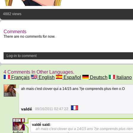
4882 views
Comments
There are no comments for now.
Log-in to comment
4 Comments In Other Languages.
Français
English
Español
Deutsch
Italiano
ah mais c'est clover qui a 14/15 ans ?je comprends plus rien o.O
28
valdé
09/16/2011 02:47:22
valdé
said:
32
ah mais c'est clover qui a 14/15 ans ?je comprends plus rien
Author