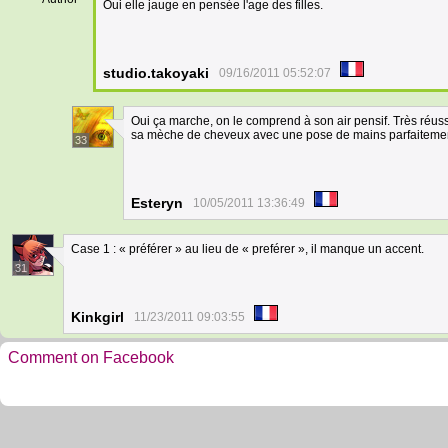
Oui elle jauge en pensée l'age des filles.
studio.takoyaki
09/16/2011 05:52:07
Oui ça marche, on le comprend à son air pensif. Très réussi 
sa mèche de cheveux avec une pose de mains parfaitemen
33
Esteryn
10/05/2011 13:36:49
Case 1 : « préférer » au lieu de « preférer », il manque un accent.
31
Kinkgirl
11/23/2011 09:03:55
Comment on Facebook