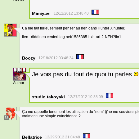
Mimiyavi
12/12/2012 13:48:40
Ca me fait furieusement penser au nen dans Hunter X hunter.
7
lien : diddlneo.centerblog.net/1585385-hxh-art-2-NEN?ii=1
Boozy
12/18/2012 03:48:34
Je vois pas du tout de quoi tu parles
32
Author
studio.takoyaki
12/27/2012 10:38:09
Ça me rappelle fortement les utilisation du "nem" (j'ne me souviens plu
vraiment une simple coïncidence ?
33
Bellatrice
12/29/2012 21:04:48