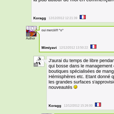
Koragg
12/12/2012 12:21:39
oui merciii!!! ^o^
21
Author
Mimiyavi
12/12/2012 13:50:22
J'aurai du temps de libre pendan
28
qui bosse dans le management de
boutiques spécialisées de mang
Hémisphères etc. Etant donné qu
les grandes surfaces s'approvis
nouveautés
Koragg
12/12/2012 15:26:00