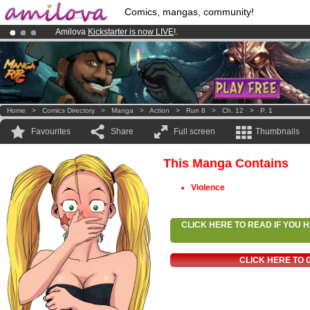
Comics, mangas, community!
Amilova
Kickstarter is now LIVE
!.
Premium membership from
3.95 euros
per month !
Get membership
Already 100000
members
and 1000
comics & mangas!
.
Home
>
Comics Directory
>
Manga
>
Action
>
Run 8
>
Ch. 12
>
P. 1
Favourites
Share
Full screen
Thumbnails
This Manga Contains
Violence
CLICK HERE TO READ IF YOU
CLICK HERE TO