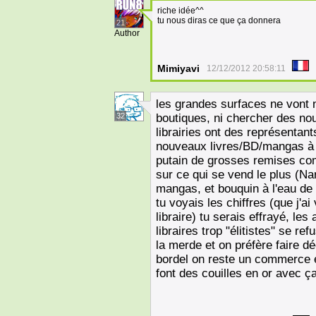
riche idée^^
tu nous diras ce que ça donnera
21
Author
Mimiyavi
12/12/2012 20:58:11
les grandes surfaces ne vont n
32
boutiques, ni chercher des n
librairies ont des représentant
nouveaux livres/BD/mangas à l
putain de grosses remises comp
sur ce qui se vend le plus (Na
mangas, et bouquin à l'eau de 
tu voyais les chiffres (que j'
libraire) tu serais effrayé, les
libraires trop "élitistes" se re
la merde et on préfère faire d
bordel on reste un commerce 
font des couilles en or avec ç