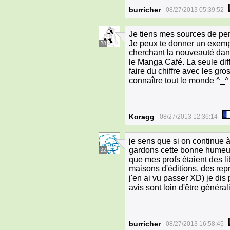
burricher
08/27/2013 05:39:52
Je tiens mes sources de pers
Je peux te donner un exemp
28
cherchant la nouveauté dans
le Manga Café. La seule dif
faire du chiffre avec les gr
connaître tout le monde ^_^
Koragg
08/27/2013 12:36:14
je sens que si on continue à
gardons cette bonne humeur, 
32
que mes profs étaient des l
maisons d'éditions, des rep
j'en ai vu passer XD) je di
avis sont loin d'être généra
burricher
08/27/2013 16:58:45