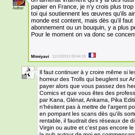
21
papier en France, je n'y crois plus tro
Author
toi qui soutiennent les œuvres qu'ils ai
monde est content, mais dès qu'il fau
abonnement ou un bouquin, y a plus p
Pour le moment on va donc se concentr
Mimiyavi
11/13/2012 09:44:16
Il faut continuer à y croire même si le
28
horreur des Trolls qui beuglent sur Am
payer alors que vous passez des he
Comics et que vous êtes des profess
par Kana, Glénat, Ankama, Pika Editi
n'hésitent pas à mettre de l'argent p
en pompant les scans dès qu'ils sorte
rentable, il faudrait des réseaux de 
Virgin ou autre et c'est pas encore le
la pub autour de moi en commençan