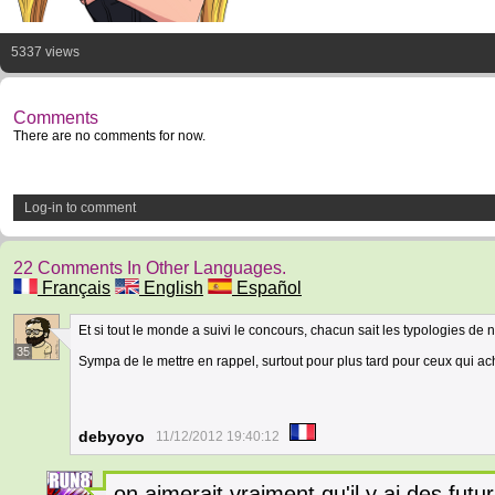
5337 views
Comments
There are no comments for now.
Log-in to comment
22 Comments In Other Languages.
Français
English
Español
Et si tout le monde a suivi le concours, chacun sait les typologies de n
35
Sympa de le mettre en rappel, surtout pour plus tard pour ceux qui ac
debyoyo
11/12/2012 19:40:12
on aimerait vraiment qu'il y ai des futu