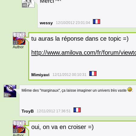
Merci ^^
46
wessy
12/10/2012 23:01:04
tu auras la réponse dans ce topic =)
21
Author
http://www.amilova.com/fr/forum/view
Mimiyavi
12/11/2012 00:10:31
Même des "marginaux", ça laisse imaginer un univers très vaste
.
41
TroyB
12/11/2012 17:36:51
oui, on va en croiser =)
21
Author