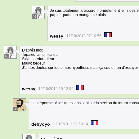
Je suis totalement d'accord, honnêtement je lis des 
papier quand un manga me plais
46
wessy
12/18/2012 07:10:56
D'aprés moi:
Topazio: amplificateur
46
Sklan: perturbateur
Mally: forgeur
J'ai des doutes sur toute mes hypothèse mais ça coûte rien d'essayer
wessy
12/10/2012 19:12:59
Les réponses à tes questions sont sur la section du forum consa
35
debyoyo
12/10/2012 22:59:14