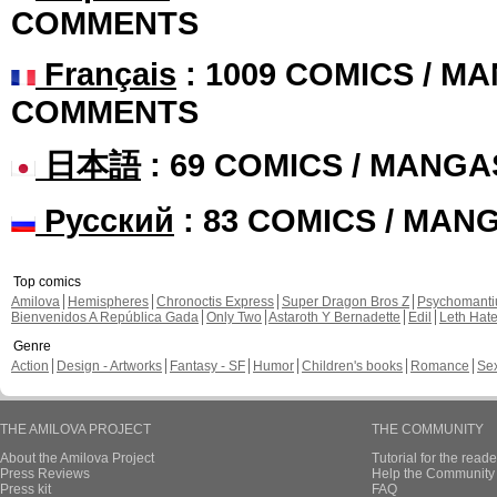
COMMENTS
Français
: 1009 COMICS / MA
COMMENTS
日本語
: 69 COMICS / MANGA
Русский
: 83 COMICS / MAN
Top comics
Amilova
Hemispheres
Chronoctis Express
Super Dragon Bros Z
Psychomant
Bienvenidos A República Gada
Only Two
Astaroth Y Bernadette
Edil
Leth Hat
Genre
Action
Design - Artworks
Fantasy - SF
Humor
Children's books
Romance
Se
THE AMILOVA PROJECT
THE COMMUNITY
About the Amilova Project
Tutorial for the reade
Press Reviews
Help the Community 
Press kit
FAQ