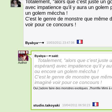
Totalement, "alors que c'est juste un go
36
avec impatience qu'il y aura un golem 
un golem méccha !
C'est le genre de monstre que même da
voir pour ce concours !
Byabya~~♥
10/03/2011 23:47:06
Byabya~~♥
said:
32
Totalement, "alors que c'est juste u
Author
espérant) avec impatience qu'il y a
ou encore un golem méccha !
C'est le genre de monstre que même
imaginé voir pour ce concours !
Oui j'adore faire des monstres exotiques. J'horrifie Mimi à
studio.takoyaki
10/04/2011 06:50:23