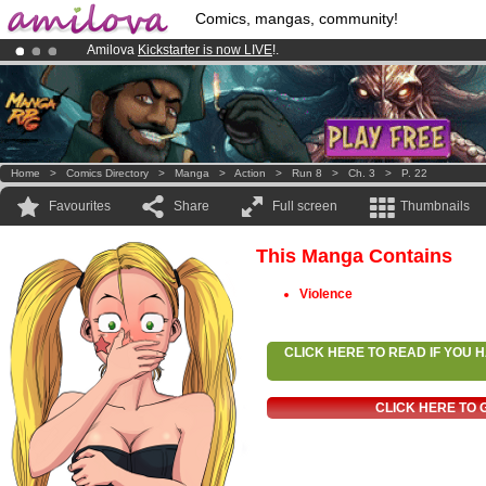
Comics, mangas, community!
Amilova
Kickstarter is now LIVE
!.
Premium membership from
3.95 euros
per month !
Get membership
Already 100000
members
and 1000
comics & mangas!
.
Home
>
Comics Directory
>
Manga
>
Action
>
Run 8
>
Ch. 3
>
P. 22
Favourites
Share
Full screen
Thumbnails
This Manga Contains
Violence
CLICK HERE TO READ IF YOU
CLICK HERE TO