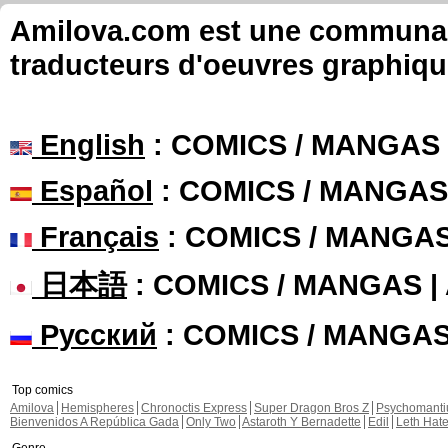
Amilova.com est une communauté
traducteurs d'oeuvres graphiqu
English
: COMICS / MANGAS
Español
: COMICS / MANGAS
Français
: COMICS / MANGA
日本語
: COMICS / MANGAS 
Русский
: COMICS / MANGA
Top comics
Amilova
Hemispheres
Chronoctis Express
Super Dragon Bros Z
Psychomant
Bienvenidos A República Gada
Only Two
Astaroth Y Bernadette
Edil
Leth Hat