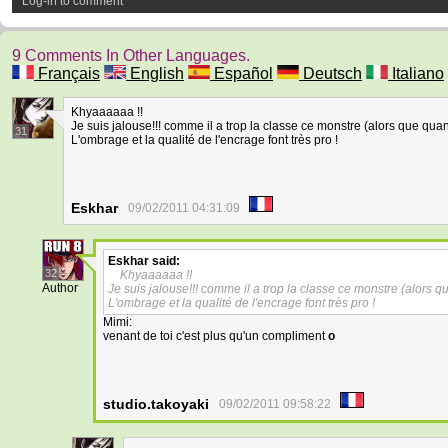
Log-in to comment
9 Comments In Other Languages.
Français
English
Español
Deutsch
Italiano
Khyaaaaaa !!
Je suis jalouse!!! comme il a trop la classe ce monstre (alors que qua
31
L'ombrage et la qualité de l'encrage font très pro !
Eskhar
09/02/2011 04:31:09
Eskhar
said:
32
Khyaaaaaa !!
Author
Je suis jalouse!!! comme il a trop la classe ce monstre (alors 
L'ombrage et la qualité de l'encrage font très pro !
Mimi:
venant de toi c'est plus qu'un compliment
o
studio.takoyaki
09/02/2011 09:58:22