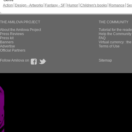
Genre
Action
Design - Artworks
Fantasy - SF
Humor
Children's books
Romance
Se
THE AMILOVA PROJECT
THE COMMUNITY
About the Amilova Project
Tutorial for the reade
Press Reviews
Help the Community 
Press kit
FAQ
Banners
Virtual currency : th
Advertise
Terms of Use
Official Partners
Follow Amilova on
Sitemap