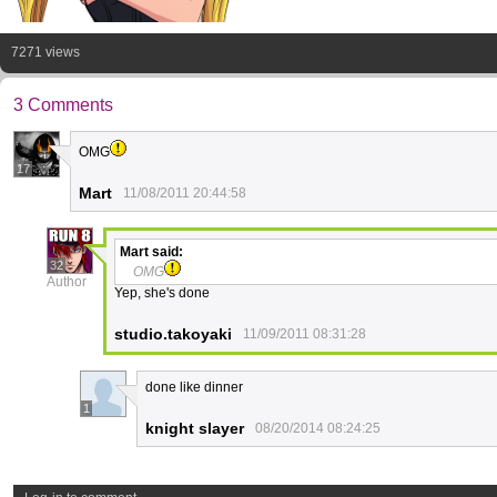
7271 views
3 Comments
OMG
17
Mart
11/08/2011 20:44:58
Mart
said:
32
OMG
Author
Yep, she's done
studio.takoyaki
11/09/2011 08:31:28
done like dinner
1
knight slayer
08/20/2014 08:24:25