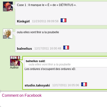
Case 1 : Il manque le « É » de « DÉTRITUS ».
31
Kinkgirl
11/23/2011 09:09:58
oula elles vont finir a la poubelle
11
balnelius
12/17/2011 16:00:48
balnelius
said:
32
oula elles vont finir a la poubelle
Author
Les ordures s'occupent des ordures xD.
studio.takoyaki
12/17/2011 16:05:06
Comment on Facebook