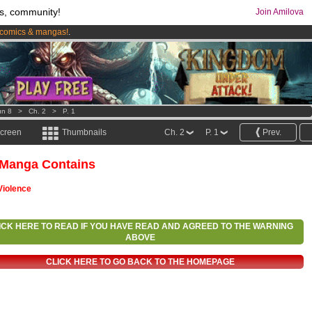
s, community!
Join Amilova
comics & mangas!
.
os
per month !
Get membership now
un 8
>
Ch. 2
>
P. 1
screen
Thumbnails
Ch. 2
P. 1
Prev.
 Manga Contains
Violence
ICK HERE TO READ IF YOU HAVE READ AND AGREED TO THE WARNING
ABOVE
CLICK HERE TO GO BACK TO THE HOMEPAGE