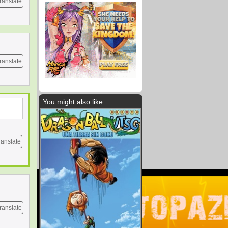
ranslate
ranslate
You might also like
ranslate
ranslate