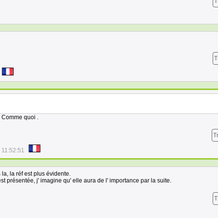
T
T
. Comme quoi .
T
 11:52:51
a, la réf est plus évidente.
présentée, j' imagine qu' elle aura de l' importance par la suite.
T