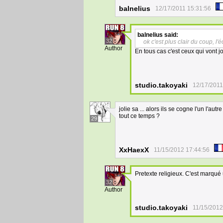
balnelius
12/17/2011 15:31:56
balnelius
said:
32
ok c'est plus clair du coup, l'é
Author
En tous cas c'est ceux qui vont j
studio.takoyaki
12/17/2011
jolie sa ... alors ils se cogne l'un l'
tout ce temps ?
29
XxHaexX
11/15/2012 17:44:56
Pretexte religieux. C'est marqué 
32
Author
studio.takoyaki
11/15/2012