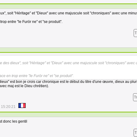
ux", soit "Héritage" et "Dieux" avec une majuscule soit "chroniques" avec une minu
trop entre "le Furör ne" et "se produit".
T
e des dieux", soit "Héritage" et "Dieux" avec une majuscule soit "chroniques" avec
ace en trop entre "le Furör ne" et "se produit".
dieux" est bon je crois car chronique est le début du titre d'une œuvre, dieux au plur
ec maj est le Dieu chrétien).
T
 15:20:21
st donc les gentil
T