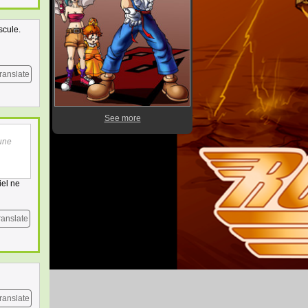
scule.
ranslate
See more
 une
iel ne
ranslate
ranslate