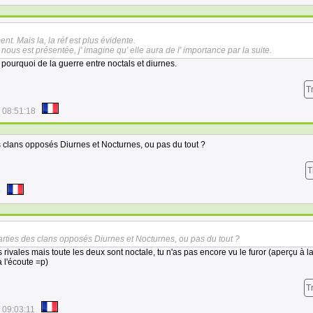
nt. Mais la, la réf est plus évidente.
us est présentée, j' imagine qu' elle aura de l' importance par la suite.
 pourquoi de la guerre entre noctals et diurnes.
T
 08:51:18
s clans opposés Diurnes et Nocturnes, ou pas du tout ?
T
9
arties des clans opposés Diurnes et Nocturnes, ou pas du tout ?
rivales mais toute les deux sont noctale, tu n'as pas encore vu le furor (aperçu à l
 l'écoute =p)
T
 09:03:11