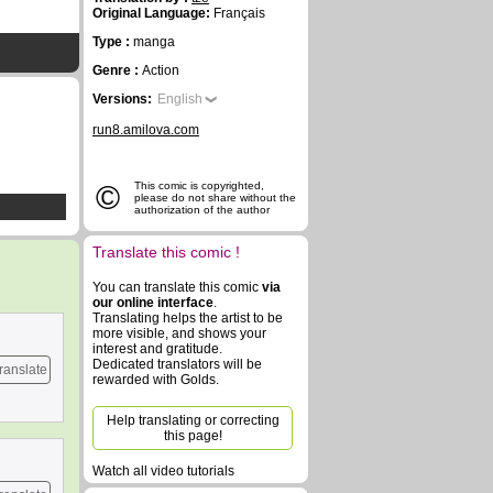
Original Language:
Français
Type :
manga
Genre :
Action
Versions:
English
run8.amilova.com
©
This comic is copyrighted,
please do not share without the
authorization of the author
Translate this comic !
You can translate this comic
via
our online interface
.
Translating helps the artist to be
more visible, and shows your
interest and gratitude.
Dedicated translators will be
ranslate
rewarded with Golds.
Help translating or correcting
this page!
Watch all video tutorials