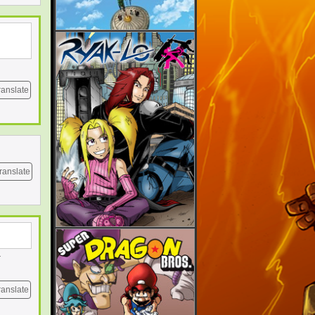
ranslate
ranslate
a
ranslate