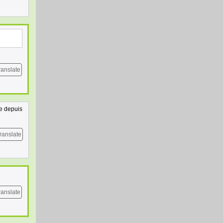
ranslate
re depuis
ranslate
ranslate