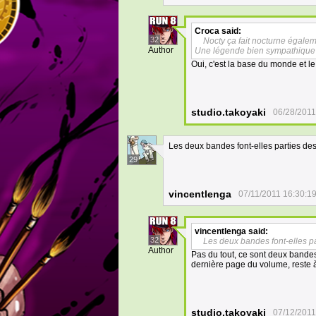
Croca
said:
32
Nocty ça fait nocturne égaleme
Author
Une légende bien sympathique no
Oui, c'est la base du monde et le
studio.takoyaki
06/28/2011
Les deux bandes font-elles parties de
29
vincentlenga
07/11/2011 16:30:1
vincentlenga
said:
32
Les deux bandes font-elles p
Author
Pas du tout, ce sont deux bandes 
dernière page du volume, reste à
studio.takoyaki
07/12/2011