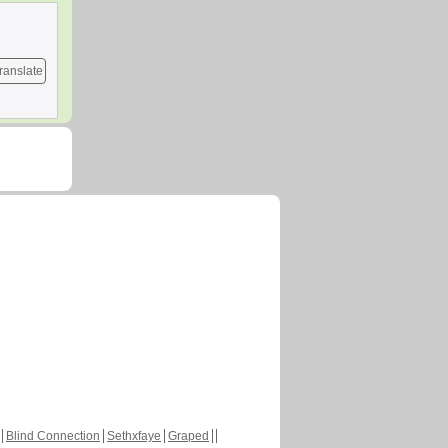
ranslate
Blind Connection
Sethxfaye
Graped