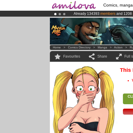
Comics, manga
Already 134393
members
and 1208
Premium membership from
3.95 eur
Amilova
Kickstarter is now LIVE
!.
Home
>
Comics Directory
>
Manga
>
Action
>
R
Favourites
Share
Full 
This
CL