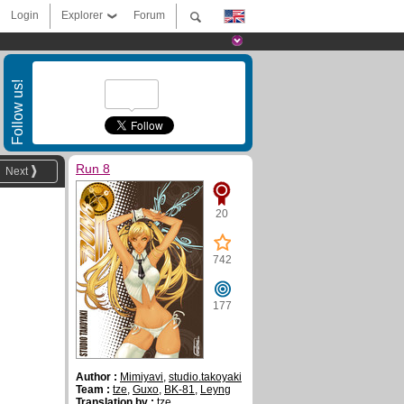
Login
Explorer
Forum
Follow us!
Run 8
Next
20
742
177
Author :
Mimiyavi
,
studio.takoyaki
Team :
tze
,
Guxo
,
BK-81
,
Leyng
Translation by :
tze