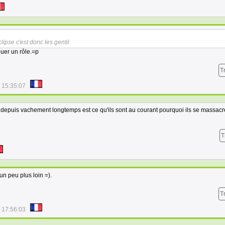
clipse c'est donc les gentil
ouer un rôle.=p
T
 15:35:07
autre depuis vachement longtemps est ce qu'ils sont au courant pourquoi ils se massac
T
un peu plus loin =).
T
 17:56:03