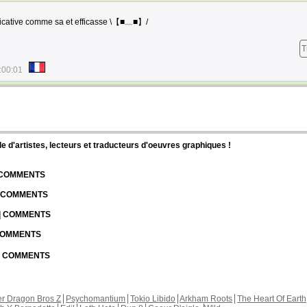
licative comme sa et efficasse \【■﹏■】/
T
:00:01
d'artistes, lecteurs et traducteurs d'oeuvres graphiques !
| COMMENTS
| COMMENTS
 | COMMENTS
 COMMENTS
 | COMMENTS
r Dragon Bros Z
Psychomantium
Tokio Libido
Arkham Roots
The Heart Of Earth