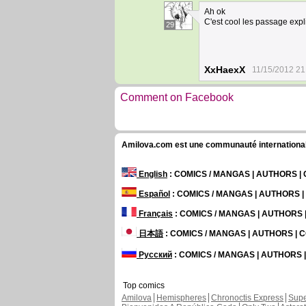
Ah ok
C'est cool les passage exp
29
XxHaexX
11/15/2012 21
Comment on Facebook
Amilova.com est une communauté internationale 
English
: COMICS / MANGAS | AUTHORS 
Español
: COMICS / MANGAS | AUTHORS 
Français
: COMICS / MANGAS | AUTHORS
日本語
: COMICS / MANGAS | AUTHORS |
Русский
: COMICS / MANGAS | AUTHORS
Top comics
Amilova
Hemispheres
Chronoctis Express
Supe