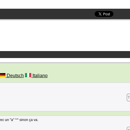
Deutsch
Italiano
T
c un "a" ^^ sinon ça va.