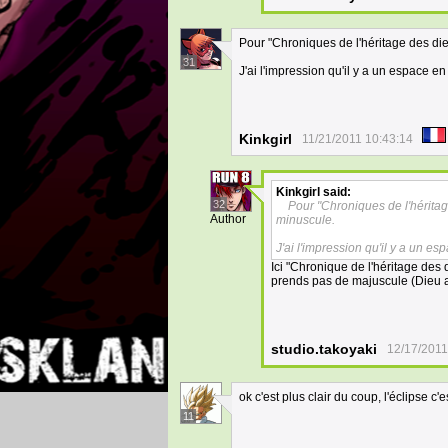
Pour "Chroniques de l'héritage des die
31
J'ai l'impression qu'il y a un espace en 
Kinkgirl
11/21/2011 10:43:14
Kinkgirl
said:
32
Pour "Chroniques de l'héritag
Author
minuscule.
J'ai l'impression qu'il y a un esp
Ici "Chronique de l'héritage des 
prends pas de majuscule (Dieu av
studio.takoyaki
12/17/2011
ok c'est plus clair du coup, l'éclipse c'e
11