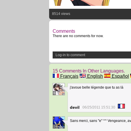
8514 views
Comments
There are no comments for now.
Log-in to comment
15 Comments In Other Languages.
Français
English
Español
j'avoue belle légende que tu as là
6
devil
06/25/2011 15:51:30
Sans merci, sans "e" ^^ Vengeance, ave
24