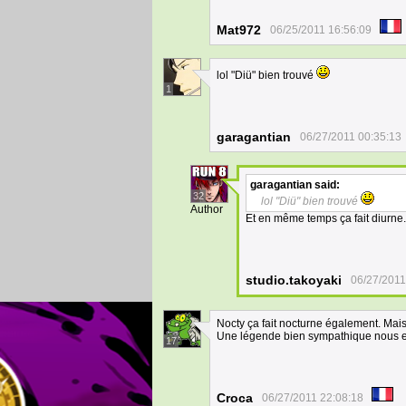
Mat972
06/25/2011 16:56:09
lol "Diü" bien trouvé
1
garagantian
06/27/2011 00:35:13
garagantian
said:
32
lol "Diü" bien trouvé
Author
Et en même temps ça fait diurne
studio.takoyaki
06/27/2011
Nocty ça fait nocturne également. Mais l
Une légende bien sympathique nous est 
17
Croca
06/27/2011 22:08:18