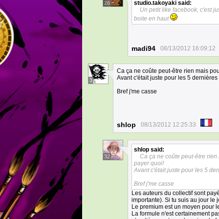
studio.takoyaki
said:
26
Un petit like facebook, c'est j
boite en haut
madi94
08/13/2012 16:09:12
Ca ça ne coûte peut-être rien mais po
Avant c'était juste pour les 5 dernière
3
Bref j'me casse
shlop
08/13/2012 12:25:33
shlop
said:
Ca ça ne coûte peut-être rien
32
payer quoi!
Avant c'était juste pour les 5 d
Bref j'me casse
Les auteurs du collectif sont pa
importante). Si tu suis au jour le 
Le premium est un moyen pour les
La formule n'est certainement pa