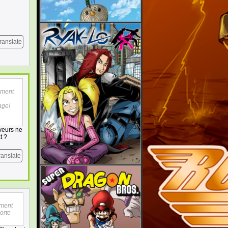
ranslate
ément
age!
rveurs ne
t ?
ranslate
ément
orte