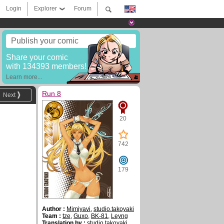
Login
Explorer
Forum
Publish your comic
Share your comic
with 134393 members!
Learn more...
Run 8
Next
20
742
179
Author :
Mimiyavi
,
studio.takoyaki
Team :
tze
,
Guxo
,
BK-81
,
Leyng
Translation by :
studio.takoyaki