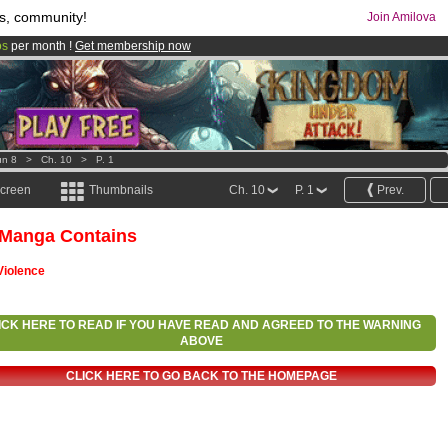
s, community!
Join Amilova
os
per month !
Get membership now
comics & mangas!
.
un 8
>
Ch. 10
>
P. 1
screen
Thumbnails
Ch. 10
P. 1
Prev.
 Manga Contains
Violence
ICK HERE TO READ IF YOU HAVE READ AND AGREED TO THE WARNING
ABOVE
CLICK HERE TO GO BACK TO THE HOMEPAGE