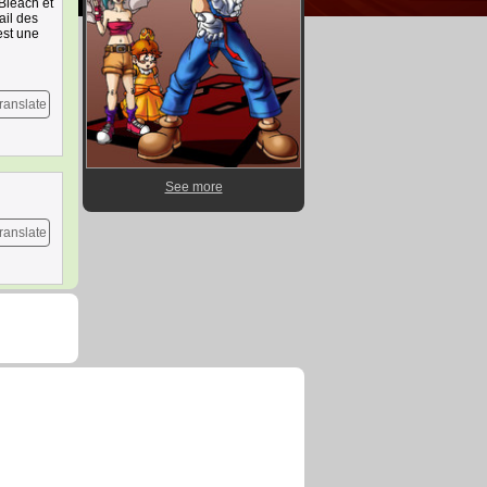
 Bleach et
ail des
est une
ranslate
See more
ranslate