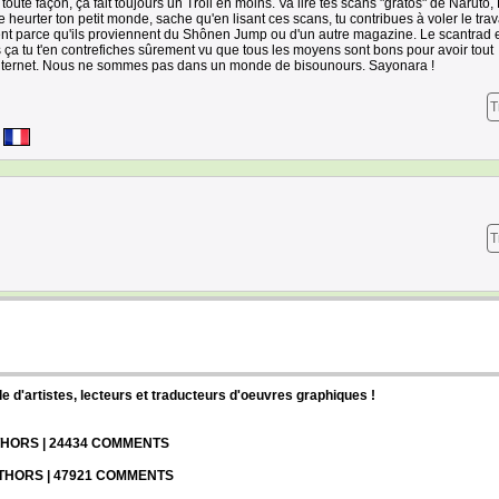
te façon, ça fait toujours un Troll en moins. Va lire tes scans "gratos" de Naruto,
 heurter ton petit monde, sache qu'en lisant ces scans, tu contribues à voler le trav
ent parce qu'ils proviennent du Shônen Jump ou d'un autre magazine. Le scantrad 
is ça tu t'en contrefiches sûrement vu que tous les moyens sont bons pour avoir tout
Internet. Nous ne sommes pas dans un monde de bisounours. Sayonara !
T
T
d'artistes, lecteurs et traducteurs d'oeuvres graphiques !
UTHORS | 24434 COMMENTS
UTHORS | 47921 COMMENTS