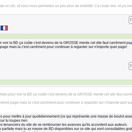
uste un clic, et vous nous permettez un peu plus de visibilité. Ca coute rien, et y'a un
T
ur voir la BD ça coûte c'est devenu de la GROSSE merde cet site faut carrément pay
s page mais la c'est carrément pour continuer à regarder sur n'importe quel page!
T
 mais pour voir la BD ça coûte c'est devenu de la GROSSE merde cet site faut carr
ernières page mais la c'est carrément pour continuer à regarder sur n'importe quel p
yés pour mettre à jour quotidiennement (ce qui représente une masse de boulot ass
jour tu loupes rien.
 tenanciers du site de se rembourser les avances qu'ils accordent aux auteurs.
s parfaite mais tu as masse de BD disponibles sur ce site qui sont consultables gra