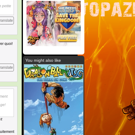
e petite
ranslate
er quoi!
You might also like
ranslate
ément
age!
ez
tuitement