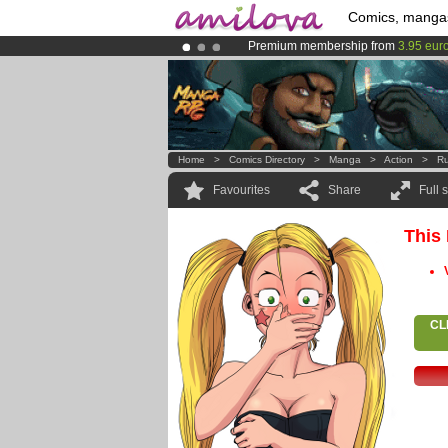
Comics, manga
Premium membership from
3.95 eur
Amilova
Kickstarter is now LIVE
!.
Already 100000
members
and 1000
Home
>
Comics Directory
>
Manga
>
Action
>
R
Favourites
Share
Full 
This
CL