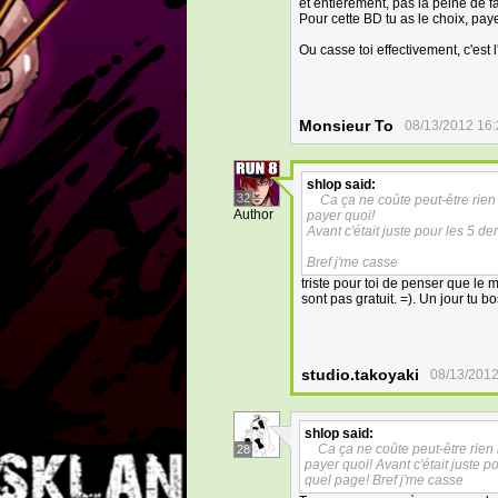
et entièrement, pas la peine de f
Pour cette BD tu as le choix, pa
Ou casse toi effectivement, c'est l
Monsieur To
08/13/2012 16:
shlop
said:
32
Ca ça ne coûte peut-être rie
Author
payer quoi!
Avant c'était juste pour les 5 d
Bref j'me casse
triste pour toi de penser que le 
sont pas gratuit. =). Un jour tu b
studio.takoyaki
08/13/2012
shlop
said:
Ca ça ne coûte peut-être rien
28
payer quoi! Avant c'était juste 
quel page! Bref j'me casse