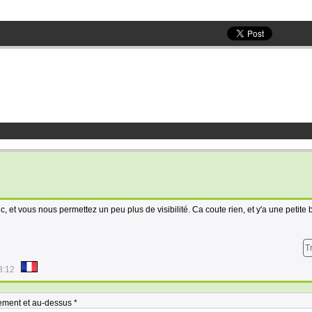
lic, et vous nous permettez un peu plus de visibilité. Ca coute rien, et y'a une petite 
T
3:12
ement et au-dessus *