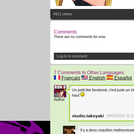
4921 views
Comments
There are no comments for now.
Log-in to comment
7 Comments In Other Languages.
Français
English
Español
Un petit like facebook, c'est juste un c
32
haut
Author
studio.takoyaki
08/03/2012 11:3
Il y a deux coquilles malheureus