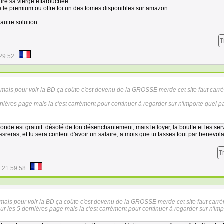
aire sa vierge effarouchée.
ye le premium ou offre toi un des tomes disponibles sur amazon.
'autre solution.
T
29:52
n mais pour voir la BD ça coûte c'est devenu de la GROSSE merde cet site faut carr
ernières page mais la c'est carrément pour continuer à regarder sur n'importe quel p
monde est gratuit. désolé de ton désenchantement, mais le loyer, la bouffe et les se
ossreras, et tu sera content d'avoir un salaire, a mois que tu fasses tout par benevola
T
 21:59:58
 mais pour voir la BD ça coûte c'est devenu de la GROSSE merde cet site faut carr
pour les 5 dernières page mais la c'est carrément pour continuer à regarder sur n'imp