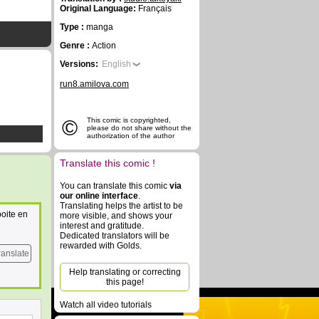
Original Language:
Français
Type :
manga
Genre :
Action
Versions:
English
run8.amilova.com
©
This comic is copyrighted,
please do not share without the
authorization of the author
Translate this comic !
You can translate this comic
via
our online interface
.
Translating helps the artist to be
boite en
more visible, and shows your
interest and gratitude.
Dedicated translators will be
rewarded with Golds.
ranslate
Help translating or correcting
this page!
Watch all video tutorials