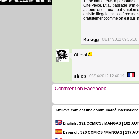
Tu ne manqueras à personne de tou
One Piece. Et au passage, afin de
auteurs originaux. Tout simplem
activité illégale mais tolérée ma
gratuitement comme on est sur 
Koragg
08/14/2012 09:35:16
Ok cool
3
shlop
08/14/2012 12:40:19
Comment on Facebook
Amilova.com est une communauté internationale 
English
: 391 COMICS / MANGAS | 162 A
Español
: 320 COMICS / MANGAS | 137 A