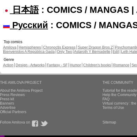
日本語
: COMICS / MANGAS 
Русский
: COMICS / MANGA
Top comics
Amilova
Hemispheres
Chronoctis Express
Super Dragon Bros Z
Psychomant
Bienvenidos A República Gada
Only Two
Astaroth Y Bernadette
Edil
Leth Hat
Genre
Action
Design - Artworks
Fantasy - SF
Humor
Children's books
Romance
Se
THE AMILOVA PROJECT
THE COMMUNITY
About the Amilova Project
Tutorial for the reade
Press Reviews
Help the Community 
Press kit
FAQ
Banners
Virtual currency : th
Advertise
Terms of Use
Official Partners
Follow Amilova on
Sitemap