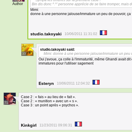
Sympa les ombres sur la première case !
Author
Bin dis donc ^.^' personne apprécie de se faire tromper, mais de l
Mimi:
donne à une personne jalouse/immature un peu de pouvoir, ça fa
studio.takoyaki
10/06/2011 11:31:02
studio.takoyaki
said:
Mimi: donne à une personne jalouse/immature un peu de 
33
Oui j'avoue, ça colle à l'immaturité, même Ghandi avait dit
immatures pour l'utiliser sagement
Esteryn
10/06/2011 12:04:32
Case 2 : « fais » au lieu de « fait ».
Case 2 : « munition » avec un « s ».
31
Case 3 : un point après « psychos ».
Kinkgirl
11/23/2011 09:06:31