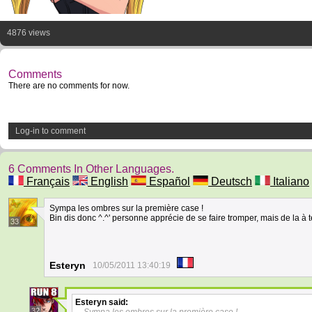
4876 views
Comments
There are no comments for now.
Log-in to comment
6 Comments In Other Languages.
Français
English
Español
Deutsch
Italiano
Sympa les ombres sur la première case !
Bin dis donc ^.^' personne apprécie de se faire tromper, mais de la à ten
33
Esteryn
10/05/2011 13:40:19
Esteryn
said:
32