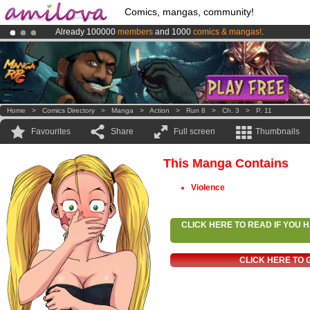
Comics, mangas, community!
Already 100000
members
and 1000
comics & mangas!
.
Amilova
Kickstarter is now LIVE
!.
Premium membership from
3.95 euros
per month !
Get membership
Home
>
Comics Directory
>
Manga
>
Action
>
Run 8
>
Ch. 3
>
P. 11
Favourites
Share
Full screen
Thumbnails
This Manga Contains
Violence
CLICK HERE TO READ IF YOU
CLICK HERE TO