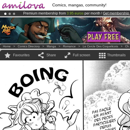
Comics, mangas, community!
Premium membership from
3.95 euros
per month !
Get membership
Amilova
Kickstarter is now LIVE
!.
Already 100000
members
and 1000
comics & mangas!
.
Home
>
Comics Directory
>
Manga
>
Romance
>
Le Cercle Des Coquelicots
>
Ch.
Favourites
Share
Full screen
Thumbnails