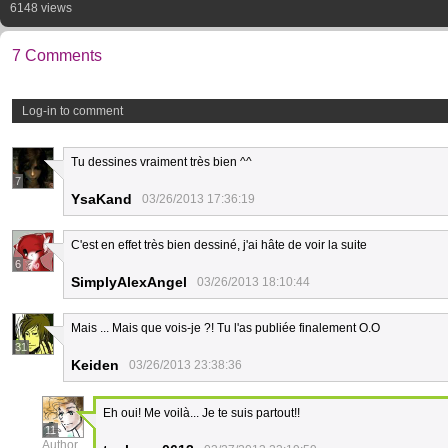
6148 views
7 Comments
Log-in to comment
Tu dessines vraiment très bien ^^
7
YsaKand
03/26/2013 17:36:19
C'est en effet très bien dessiné, j'ai hâte de voir la suite
6
SimplyAlexAngel
03/26/2013 18:10:44
Mais ... Mais que vois-je ?! Tu l'as publiée finalement O.O
31
Keiden
03/26/2013 23:38:36
Eh oui! Me voilà... Je te suis partout!!
11
Author