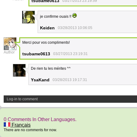
tsubame0613
03/27/2013 23:19:59
je confirme ouais !!
31
Keiden
03/28/2013 10:06:05
Merci pour vos compliments!
11
Author
tsubame0613
03/27/2013 23:19:31
De rien tu les mérites ^^
7
YsaKand
03/28/2013 19:17:31
Log-in to comment
0 Comments In Other Languages.
Français
There are no comments for now.