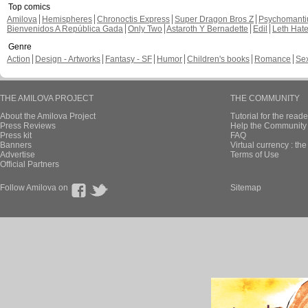
Top comics
Amilova
Hemispheres
Chronoctis Express
Super Dragon Bros Z
Psychomant
Bienvenidos A República Gada
Only Two
Astaroth Y Bernadette
Edil
Leth Hat
Genre
Action
Design - Artworks
Fantasy - SF
Humor
Children's books
Romance
Se
THE AMILOVA PROJECT
THE COMMUNITY
About the Amilova Project
Tutorial for the reade
Press Reviews
Help the Community 
Press kit
FAQ
Banners
Virtual currency : th
Advertise
Terms of Use
Official Partners
Follow Amilova on
Sitemap