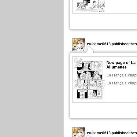
tsubame0613 published thes
New page of La P
Allumettes
En Français, chapi
En Français, chapi
tsubame0613 published thes