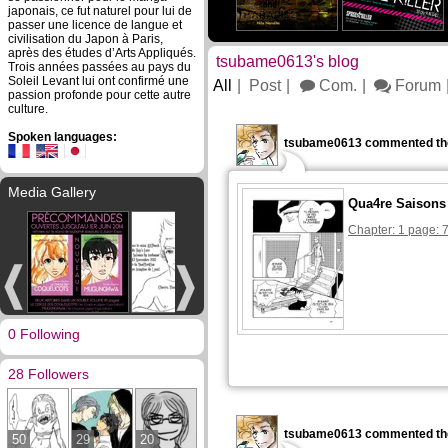
japonais, ce fut naturel pour lui de
passer une licence de langue et
civilisation du Japon à Paris,
après des études d’Arts Appliqués.
tsubame0613's blog
Trois années passées au pays du
Soleil Levant lui ont confirmé une
All
Post
Com.
Forum
passion profonde pour cette autre
culture.
Spoken languages:
tsubame0613 commented the
Media Gallery
Qua4re Saisons 
Chapter: 1 page: 
0 Following
28 Followers
tsubame0613 commented the
50
29
20