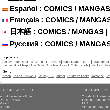
Español
: COMICS / MANGAS
Français
: COMICS / MANGA
日本語
: COMICS / MANGAS 
Русский
: COMICS / MANGA
Top comics
Amilova
Hemispheres
Chronoctis Express
Super Dragon Bros Z
Psychomant
Bienvenidos A República Gada
Only Two
Astaroth Y Bernadette
Edil
Leth Hat
Genre
Action
Design - Artworks
Fantasy - SF
Humor
Children's books
Romance
Se
THE AMILOVA PROJECT
THE COMMUNITY
About the Amilova Project
Tutorial for the reade
Press Reviews
Help the Community 
Press kit
FAQ
Banners
Virtual currency : th