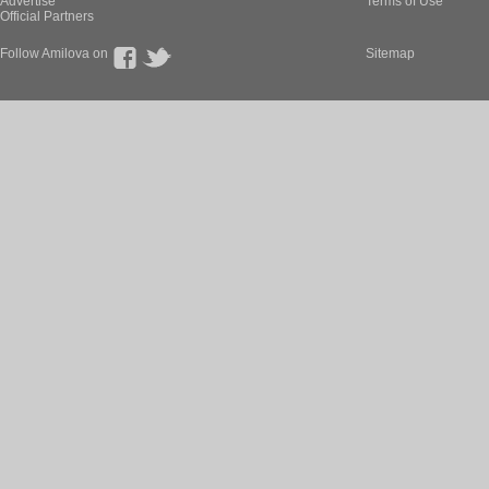
Advertise
Terms of Use
Official Partners
Follow Amilova on
Sitemap