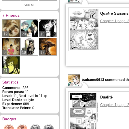
See all
Qua4re Saisons 
7 Friends
Chapter: 1 page: 
12
29
15
9
19
17
31
tsubame0613 commented the
Statistics
Comments:
286
Forum posts:
11
Level:
11, Next level in 11 xp
Dualité
Level Rank:
acolyte
Experience:
689
Chapter: 1 page: 
Translator Points:
0
Badges