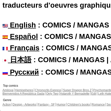
traducteurs d'oeuvres graphiqu
English
: COMICS / MANGAS
Español
: COMICS / MANGAS
Français
: COMICS / MANGA
日本語
: COMICS / MANGAS 
Русский
: COMICS / MANGA
Top comics
Amilova
Hemispheres
Chronoctis Express
Super Dragon Bros Z
Psychomant
Bienvenidos A República Gada
Only Two
Astaroth Y Bernadette
Edil
Leth Hat
Genre
Action
Design - Artworks
Fantasy - SF
Humor
Children's books
Romance
Se