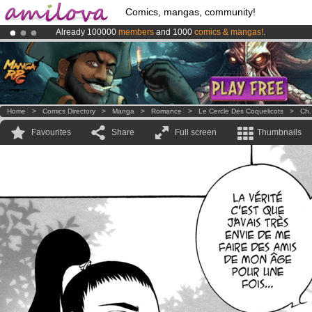
Comics, mangas, community!
Already 100000
members
and 1000
comics & mangas!
.
Amilova
Kickstarter is now LIVE
!.
Premium membership from
3.95 euros
per month !
Get membership
Home
>
Comics Directory
>
Manga
>
Romance
>
Le Cercle Des Coquelicots
>
Ch.
Favourites
Share
Full screen
Thumbnails