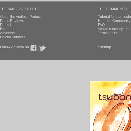
THE AMILOVA PROJECT
THE COMMUNITY
About the Amilova Project
Tutorial for the reade
Press Reviews
Help the Community 
Press kit
FAQ
Banners
Virtual currency : th
Advertise
Terms of Use
Official Partners
Follow Amilova on
Sitemap