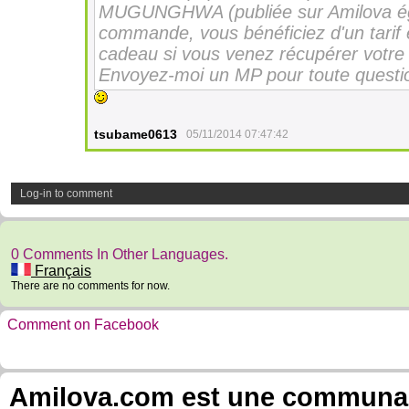
MUGUNGHWA (publiée sur Amilova éga
commande, vous bénéficiez d'un tarif 
cadeau si vous venez récupérer votre
Envoyez-moi un MP pour toute questi
tsubame0613
05/11/2014 07:47:42
Log-in to comment
0 Comments In Other Languages.
Français
There are no comments for now.
Comment on Facebook
Amilova.com est une communauté