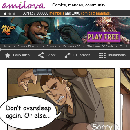
Comics, mangas, community!
Already 100000
members
and 1000
comics & mangas!
.
Premium membership from
3.95 euros
per month !
Get membership
Amilova
Kickstarter is now LIVE
!.
Home
>
Comics Directory
>
Comics
>
Fantasy - SF
>
The Heart Of Earth
>
Ch. 1
Favourites
Share
Full screen
Thumbnails