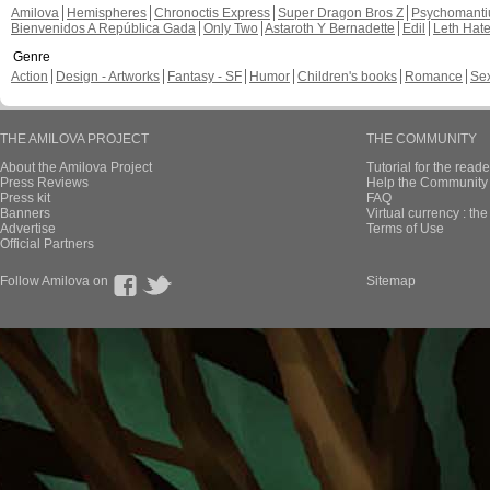
Amilova
Hemispheres
Chronoctis Express
Super Dragon Bros Z
Psychomant
Bienvenidos A República Gada
Only Two
Astaroth Y Bernadette
Edil
Leth Hat
Genre
Action
Design - Artworks
Fantasy - SF
Humor
Children's books
Romance
Se
THE AMILOVA PROJECT
THE COMMUNITY
About the Amilova Project
Tutorial for the reade
Press Reviews
Help the Community 
Press kit
FAQ
Banners
Virtual currency : th
Advertise
Terms of Use
Official Partners
Follow Amilova on
Sitemap