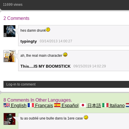
11699 views
2 Comments
hes damn drunk
2
typingty
03/14/2013 14:00:27
ah, the real main character
16
This....IS MY BOOMSTICK
09/15/2019 14:02:29
Log-in to comment
8 Comments In Other Languages.
English
Français
Español
日本語
Italiano
tu as oublié une bulle dans la 1ere case
28