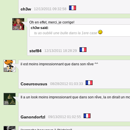
ch3w
12/13/2011 09:32:58
Oh en effet, merci, je corrige!
ch3w
said:
29
tu as oublié une bulle dans la 1ere case
stef84
12/13/2011 18:28:29
il est moins impressionnant que dans son rêve ^^
1
Coeurcousus
08/28/2012 01:03:33
Il a un look moins impressionant que dans son rêve, la on dirait un 
39
Ganondorfzl
09/13/2012 01:02:55