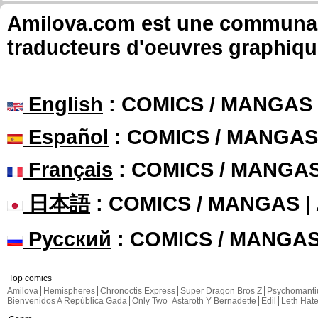
Amilova.com est une communauté
traducteurs d'oeuvres graphiqu
English
: COMICS / MANGAS
Español
: COMICS / MANGAS
Français
: COMICS / MANGA
日本語
: COMICS / MANGAS 
Русский
: COMICS / MANGA
Top comics
Amilova
Hemispheres
Chronoctis Express
Super Dragon Bros Z
Psychomant
Bienvenidos A República Gada
Only Two
Astaroth Y Bernadette
Edil
Leth Hat