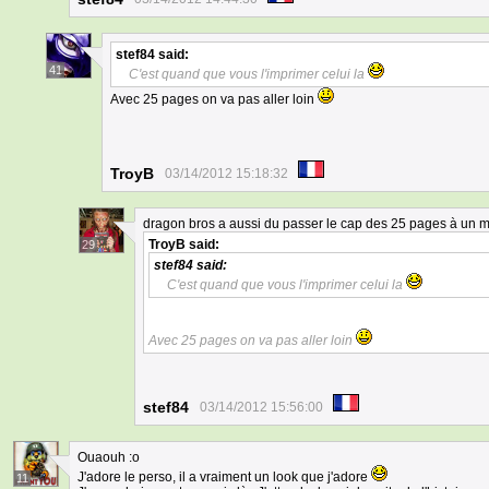
stef84
said:
41
C'est quand que vous l'imprimer celui la
Avec 25 pages on va pas aller loin
TroyB
03/14/2012 15:18:32
dragon bros a aussi du passer le cap des 25 pages à un m
TroyB
said:
29
stef84
said:
C'est quand que vous l'imprimer celui la
Avec 25 pages on va pas aller loin
stef84
03/14/2012 15:56:00
Ouaouh :o
J'adore le perso, il a vraiment un look que j'adore
11