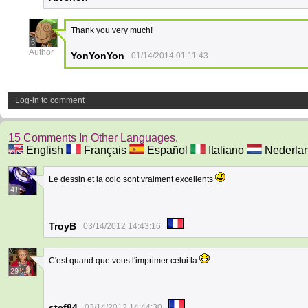
Thank you very much!
6
Author
YonYonYon
01/14/2014 01:11:43
Log-in to comment
15 Comments In Other Languages.
English
Français
Español
Italiano
Nederla
Le dessin et la colo sont vraiment excellents
41
TroyB
03/14/2012 14:43:16
C'est quand que vous l'imprimer celui la
29
stef84
03/14/2012 14:44:30