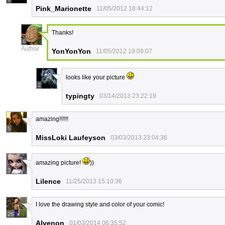
Pink_Marionette
11/05/2012 18:44:12
Thanks!
6
Author
YonYonYon
11/05/2012 19:09:07
looks like your picture
2
typingty
03/14/2013 23:22:19
amazing!!!!!!
5
MissLoki Laufeyson
03/03/2013 23:04:36
amazing picture!
))
3
Lilence
11/25/2013 15:10:36
I love the drawing style and color of your comic!
26
Alvenon
01/03/2014 06:35:52