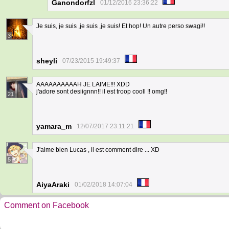
Ganondorfzl
01/12/2016 23:36:22
Je suis, je suis ,je suis ,je suis! Et hop! Un autre perso swagi!!
3
sheyli
07/23/2015 19:49:37
AAAAAAAAAAH JE LAIME!!! XDD
j'adore sont desiignnn!! il est troop cooll !! omg!!
21
yamara_m
12/07/2017 23:11:21
J'aime bien Lucas , il est comment dire ... XD
5
AiyaAraki
01/02/2018 14:07:04
Comment on Facebook