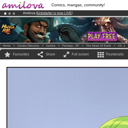
Comics, mangas, community!
Amilova
Kickstarter is now LIVE
!.
Premium membership from
3.95 euros
per month !
Get membership
Already 100000
members
and 1000
comics & mangas!
.
Home
>
Comics Directory
>
Comics
>
Fantasy - SF
>
The Heart Of Earth
>
Ch. 1
Favourites
Share
Full screen
Thumbnails