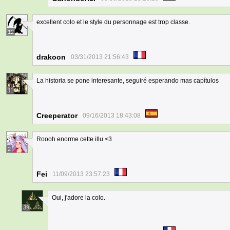
excellent colo et le style du personnage est trop classe.
12
drakoon
03/31/2013 21:56:43
La historia se pone interesante, seguiré esperando mas capítulos
11
Creeperator
09/16/2013 18:43:08
Roooh enorme cette illu <3
2
Fei
11/09/2013 23:57:23
Oui, j'adore la colo.
39