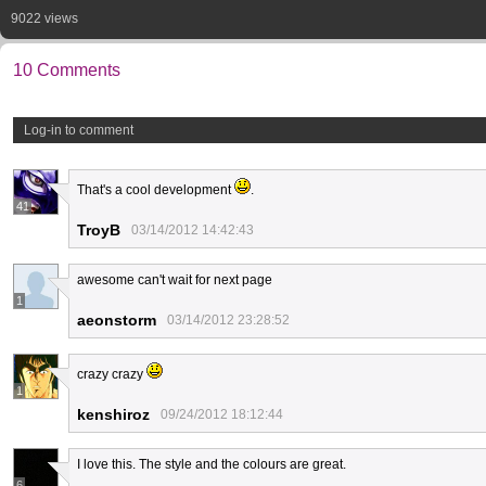
9022 views
10 Comments
Log-in to comment
That's a cool development
.
41
TroyB
03/14/2012 14:42:43
awesome can't wait for next page
1
aeonstorm
03/14/2012 23:28:52
crazy crazy
1
kenshiroz
09/24/2012 18:12:44
I love this. The style and the colours are great.
6