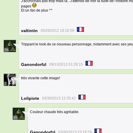
J'accrochais pas trop mais là...J'attends de voir la suite de l'histoire m
pages
Et un fan de plus ^^
valtintin
06/28/2012 18:16:59
Trippant le look de ce nouveau personnage, notamment avec ses yeux
39
Ganondorfzl
09/13/2012 01:28:15
très vivante cette image!
2
Lolipiote
03/30/2013 12:35:42
Couleur chaude très agréable.
39
Ganondorfzl
03/30/2013 23:16:29