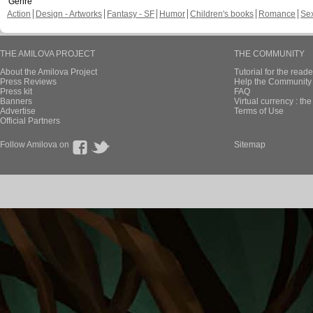
Genre
Action
Design - Artworks
Fantasy - SF
Humor
Children's books
Romance
Se
THE AMILOVA PROJECT
THE COMMUNITY
About the Amilova Project
Tutorial for the reade
Press Reviews
Help the Community 
Press kit
FAQ
Banners
Virtual currency : th
Advertise
Terms of Use
Official Partners
Follow Amilova on
Sitemap