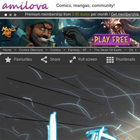
Comics, mangas, community!
Premium membership from
3.95 euros
per month !
Get membership
Amilova
Kickstarter is now LIVE
!.
Already 100000
members
and 1000
comics & mangas!
.
Home
>
Comics Directory
>
Comics
>
Fantasy - SF
>
The Heart Of Earth
>
Ch. 1
Favourites
Share
Full screen
Thumbnails