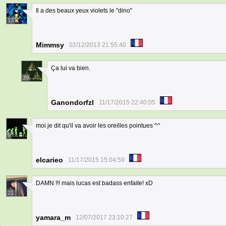
Il a des beaux yeux violets le "dino"
13
Mimmsy
02/12/2013 21:55:40
Ça lui va bien.
39
Ganondorfzl
11/17/2015 22:40:05
moi je dit qu'il va avoir les oreilles pointues ^^
9
elcarieo
11/17/2015 15:04:59
DAMN !!! mais lucas est badass enfaite! xD
21
yamara_m
12/07/2017 23:10:27