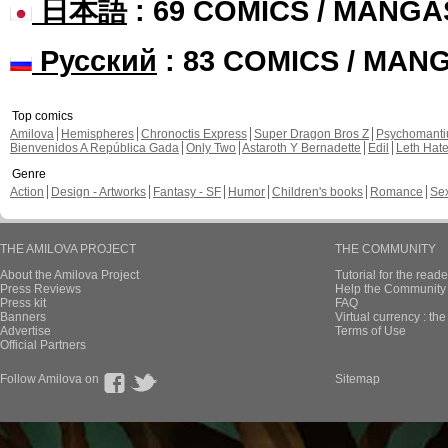
日本語
: 69 COMICS / MANGA
Русский
: 83 COMICS / MAN
Top comics
Amilova
Hemispheres
Chronoctis Express
Super Dragon Bros Z
Psychomant
Bienvenidos A República Gada
Only Two
Astaroth Y Bernadette
Edil
Leth Hat
Genre
Action
Design - Artworks
Fantasy - SF
Humor
Children's books
Romance
Se
THE AMILOVA PROJECT
THE COMMUNITY
About the Amilova Project
Tutorial for the reade
Press Reviews
Help the Community 
Press kit
FAQ
Banners
Virtual currency : th
Advertise
Terms of Use
Official Partners
Follow Amilova on
Sitemap