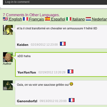
Log-in to comment
7 Comments In Other Languages.
English
Français
Español
Italiano
Nederla
et la il s'est transformé en chevalier en armuuuuure !! héhé 8D
31
Keiden
02/19/2012 12:23:00
xDD haha
6
Author
YonYonYon
02/19/2012 13:20:29
Oula, on va voir une saucisse grillée oui
39
Ganondorfzl
09/13/2012 01:23:00