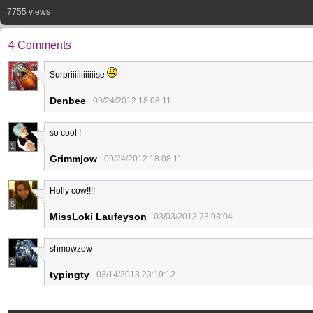
7755 views
4 Comments
Surpriiiiiiiiiiiise
1
Denbee
09/24/2012 18:08:11
so cool !
1
Grimmjow
09/24/2012 18:08:11
Holly cow!!!!
5
MissLoki Laufeyson
03/03/2013 23:03:04
shmowzow
2
typingty
03/14/2013 23:19:12