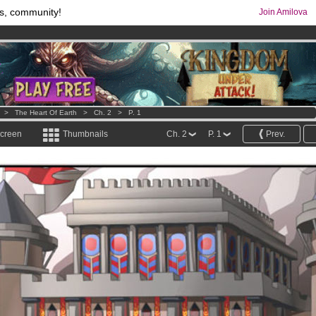
s, community!
Join Amilova
comics & mangas!
.
os
per month !
Get membership now
>
The Heart Of Earth
>
Ch. 2
>
P. 1
screen
Thumbnails
Ch. 2
P. 1
Prev.