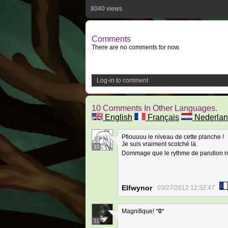
8040 views
Comments
There are no comments for now.
Log-in to comment
10 Comments In Other Languages.
English
Français
Nederlan
Pfiouuuu le niveau de cette planche !
Je suis vraiment scotché là.
33
Dommage que le rythme de parution ne
Elfwynor
03/27/2012 12:32:47
Magnifique! *
0
*
31