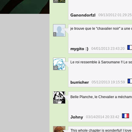
39
Ganondorfzl
09/13/2012 01:29:25
je trouve que le "chavalier noir" a une 
1
mygito :)
04/01/2013 23:43:20
Le roi ressemble à Saroumane !! Le sorc
32
burricher
05/12/2013 19:15:59
Belle Planche, le Chevalier a mécham
16
Johny
03/14/2014 20:33:42
This whole chapter is wonderful! I lov