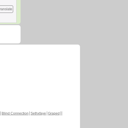
ranslate
Blind Connection
Sethxfaye
Graped