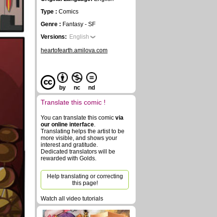
Type :
Comics
Genre :
Fantasy - SF
Versions:
English
heartofearth.amilova.com
by
nc
nd
Translate this comic !
You can translate this comic
via
our online interface
.
Translating helps the artist to be
more visible, and shows your
interest and gratitude.
Dedicated translators will be
rewarded with Golds.
Help translating or correcting
this page!
Watch all video tutorials