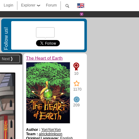
Login
Explorer
Forum
Follow us!
The Heart of Earth
Next
10
1170
209
Author :
YonYonYon
Team :
alrickdrinkson
Original Language:
English