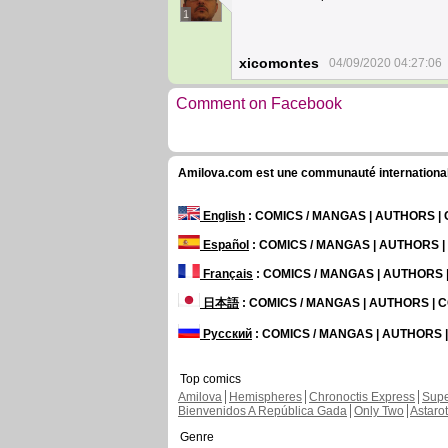
1
xicomontes
04/09/2020 04:27:06
Comment on Facebook
Amilova.com est une communauté internationale 
English
: COMICS / MANGAS | AUTHORS 
Español
: COMICS / MANGAS | AUTHORS 
Français
: COMICS / MANGAS | AUTHORS
日本語
: COMICS / MANGAS | AUTHORS |
Русский
: COMICS / MANGAS | AUTHORS
Top comics
Amilova
Hemispheres
Chronoctis Express
Supe
Bienvenidos A República Gada
Only Two
Astaro
Genre