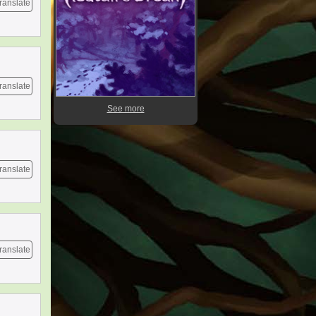
ranslate
ranslate
See more
ranslate
ranslate