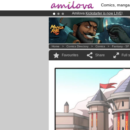
Comics, manga
Amilova
Kickstarter is now LIVE
!.
Already 134393
members
and 1208
Premium membership from
3.95 eur
Home
>
Comics Directory
>
Comics
>
Fantasy - SF
Favourites
Share
Full 