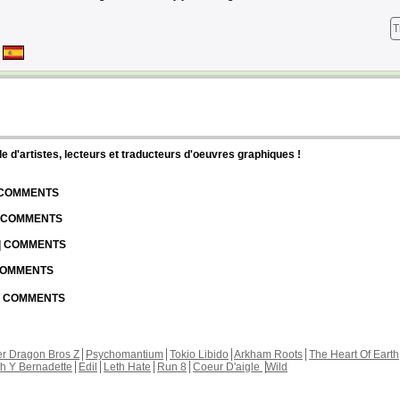
T
d'artistes, lecteurs et traducteurs d'oeuvres graphiques !
| COMMENTS
| COMMENTS
 | COMMENTS
 COMMENTS
 | COMMENTS
r Dragon Bros Z
Psychomantium
Tokio Libido
Arkham Roots
The Heart Of Earth
th Y Bernadette
Edil
Leth Hate
Run 8
Coeur D'aigle
Wild