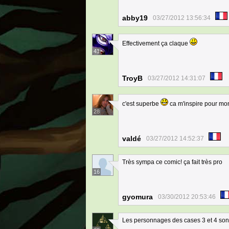
abby19
03/27/2012 13:56:34
Effectivement ça claque
41
TroyB
03/27/2012 14:31:07
c'est superbe
ca m'inspire pour mon
28
valdé
03/27/2012 14:52:37
Très sympa ce comic! ça fait très pro
16
gyomura
03/30/2012 20:53:46
Les personnages des cases 3 et 4 sont