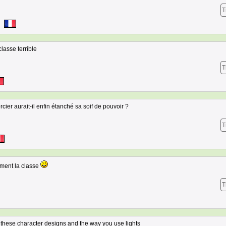
T
classe terrible
T
ier aurait-il enfin étanché sa soif de pouvoir ?
T
ment la classe
T
e these character designs and the way you use lights