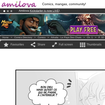
Comics, mangas, community!
Amilova
Kickstarter is now LIVE
!.
Already 100000
members
and 1000
comics & mangas!
.
Premium membership from
3.95 euros
per month !
Get membership
Home
>
Comics Directory
>
Comics
>
Athalia : Le Pays Des Chats
>
Ch. 1
>
P. 32
Favourites
Share
Full screen
Thumbnails