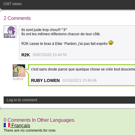
1587 views
2 Comments
Ils sont juste trop chou!!! ^3^
Ils ont les mêmes réflexions chacun de leur côté.
40
R2K casse le bras à Eike ¨Pardon, j'ai pas fait exprès
¨
R2K
05/07/2020 13:44:50
c'est sans doute parce que quelque chose se crée tout doucem
26
Author
RUBY LOWEN
01/10/2021 15:40:46
Log-in to comment
0 Comments In Other Languages.
Français
There are no comments for now.