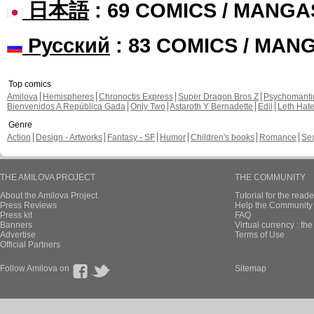
日本語
: 69 COMICS / MANGA
Русский
: 83 COMICS / MAN
Top comics
Amilova
Hemispheres
Chronoctis Express
Super Dragon Bros Z
Psychomant
Bienvenidos A República Gada
Only Two
Astaroth Y Bernadette
Edil
Leth Hat
Genre
Action
Design - Artworks
Fantasy - SF
Humor
Children's books
Romance
Se
THE AMILOVA PROJECT
THE COMMUNITY
About the Amilova Project
Tutorial for the reade
Press Reviews
Help the Community 
Press kit
FAQ
Banners
Virtual currency : th
Advertise
Terms of Use
Official Partners
Follow Amilova on
Sitemap