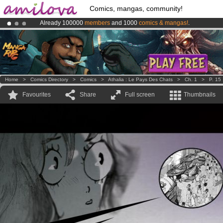
Comics, mangas, community!
Already 100000
members
and 1000
comics & mangas!
.
Amilova
Kickstarter is now LIVE
!.
Premium membership from
3.95 euros
per month !
Get membership
Home
>
Comics Directory
>
Comics
>
Athalia : Le Pays Des Chats
>
Ch. 1
>
P. 15
Favourites
Share
Full screen
Thumbnails