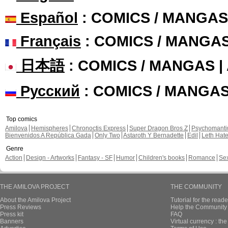
Español
: COMICS / MANGAS
Français
: COMICS / MANGA
日本語
: COMICS / MANGAS 
Русский
: COMICS / MANGA
Top comics
Amilova
Hemispheres
Chronoctis Express
Super Dragon Bros Z
Psychomant
Bienvenidos A República Gada
Only Two
Astaroth Y Bernadette
Edil
Leth Hat
Genre
Action
Design - Artworks
Fantasy - SF
Humor
Children's books
Romance
Se
THE AMILOVA PROJECT
THE COMMUNITY
About the Amilova Project
Tutorial for the reade
Press Reviews
Help the Community 
Press kit
FAQ
Banners
Virtual currency : th