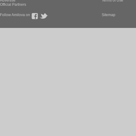
Advertise
Terms of Use
Official Partners
Follow Amilova on
Sitemap