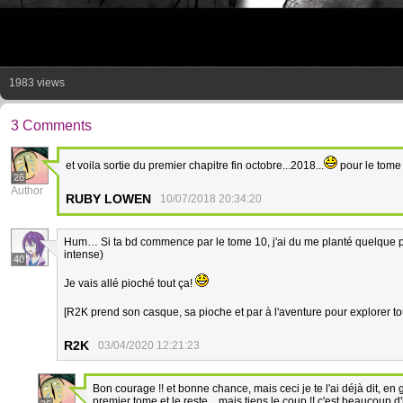
1983 views
3 Comments
et voila sortie du premier chapitre fin octobre...2018...
pour le tome
26
Author
RUBY LOWEN
10/07/2018 20:34:20
Hum… Si ta bd commence par le tome 10, j'ai du me planté quelque 
intense)
40
Je vais allé pioché tout ça!
[R2K prend son casque, sa pioche et par à l'aventure pour explorer tou
R2K
03/04/2020 12:21:23
Bon courage !! et bonne chance, mais ceci je te l'ai déjà dit, en 
premier tome et le reste... mais tiens le coup !! c'est beaucoup d'i