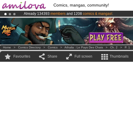
Comics, mangas, community!
Already 134393
members
and 1208
comics & mangas!
.
Premium membership from
3.95 euros
per month !
Get membership
Amilova
Kickstarter is now LIVE
!.
Home
>
Comics Directory
>
Comics
>
Athalia : Le Pays Des Chats
>
Ch. 2
>
P. 1
Favourites
Share
Full screen
Thumbnails