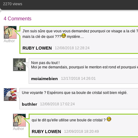
2270 views
4 Comments
J'en suis sûre que vous vous demandez pourquoi ce visage a la clé 
26
mais la clé de quoi ???
mystère....
Author
RUBY LOWEN
12/08/2018 12:28:24
Non pas du tout !
Moi je me demandais, pourquoi le menton est rond et pourquoi e
33
moiaimebien
12/17/2018 14:26:01
Une voyante ? Espérons que sa boule de cristal soit bien réglé.
38
buthler
12/08/2018 17:02:24
qui te dit qu'elle utilise une boule de cristal ?
26
Author
RUBY LOWEN
12/09/2018 18:20:49