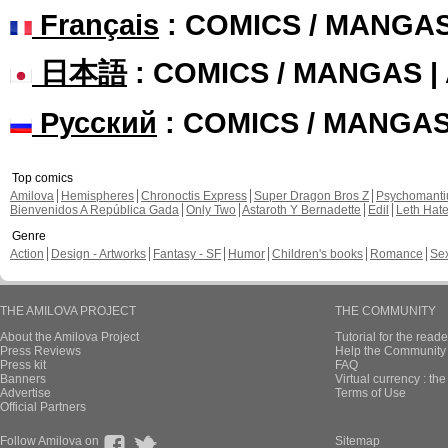
Français
: COMICS / MANGA
日本語
: COMICS / MANGAS 
Русский
: COMICS / MANGA
Top comics
Amilova
Hemispheres
Chronoctis Express
Super Dragon Bros Z
Psychomant
Bienvenidos A República Gada
Only Two
Astaroth Y Bernadette
Edil
Leth Hat
Genre
Action
Design - Artworks
Fantasy - SF
Humor
Children's books
Romance
Se
THE AMILOVA PROJECT
THE COMMUNITY
About the Amilova Project
Tutorial for the reade
Press Reviews
Help the Community 
Press kit
FAQ
Banners
Virtual currency : th
Advertise
Terms of Use
Official Partners
Follow Amilova on
Sitemap