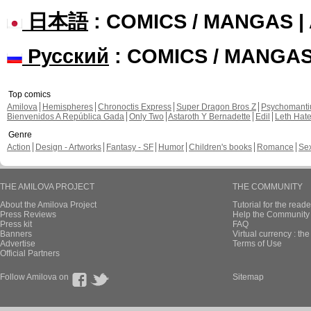
日本語
: COMICS / MANGAS 
Русский
: COMICS / MANGA
Top comics
Amilova
Hemispheres
Chronoctis Express
Super Dragon Bros Z
Psychomant
Bienvenidos A República Gada
Only Two
Astaroth Y Bernadette
Edil
Leth Hat
Genre
Action
Design - Artworks
Fantasy - SF
Humor
Children's books
Romance
Se
THE AMILOVA PROJECT
THE COMMUNITY
About the Amilova Project
Tutorial for the reade
Press Reviews
Help the Community 
Press kit
FAQ
Banners
Virtual currency : th
Advertise
Terms of Use
Official Partners
Follow Amilova on
Sitemap