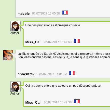
mabble
06/07/2017 16:05:58
Une des propsitions est presque correcte.
32
Author
Miss_Call
06/07/2017 18:41:53
La tête choquée de Sarah xD J'suis morte, elle n'espérait même plus 
Bon, elles ont l'air pas mal ces deux là, je sens que je vais les appréci
39
phoentra20
06/07/2017 16:06:12
Oui la pauvre elle a une auteure un peu désespérante :p
32
Author
Miss_Call
06/07/2017 18:42:36