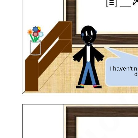
I haven’t 
d