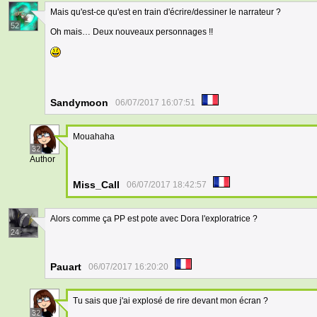
Mais qu'est-ce qu'est en train d'écrire/dessiner le narrateur ?
52
Oh mais… Deux nouveaux personnages !!
Sandymoon
06/07/2017 16:07:51
Mouahaha
32
Author
Miss_Call
06/07/2017 18:42:57
Alors comme ça PP est pote avec Dora l'exploratrice ?
24
Pauart
06/07/2017 16:20:20
Tu sais que j'ai explosé de rire devant mon écran ?
32