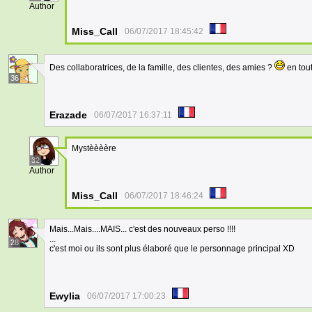
Author
Miss_Call
06/07/2017 18:45:42
Des collaboratrices, de la famille, des clientes, des amies ?
en tout
36
Erazade
06/07/2017 16:37:11
Mystèèèère
32
Author
Miss_Call
06/07/2017 18:46:24
Mais...Mais....MAIS... c'est des nouveaux perso !!!!
...
28
c'est moi ou ils sont plus élaboré que le personnage principal XD
Ewylia
06/07/2017 17:00:23