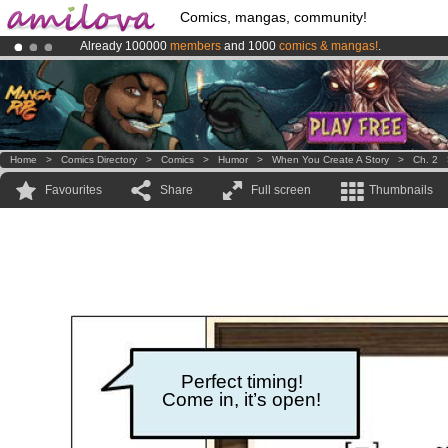
Comics, mangas, community!
Already 100000
members
and 1000
comics & mangas!
.
Premium membership from
3.95 euros
per month !
Get membership
Amilova
Kickstarter is now LIVE
!.
Home
>
Comics Directory
>
Comics
>
Humor
>
When You Create A Story
>
Ch. 2
Favourites
Share
Full screen
Thumbnails
Perfect timing!
Come in, it’s open!