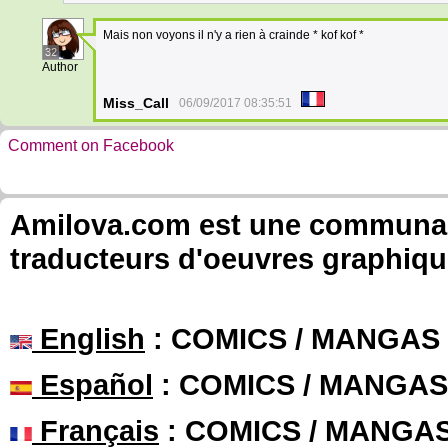
Mais non voyons il n'y a rien à crainde * kof kof *
32
Author
Miss_Call
06/09/2017 08:35:51
Comment on Facebook
Amilova.com est une communauté
traducteurs d'oeuvres graphiqu
English
: COMICS / MANGAS
Español
: COMICS / MANGAS
Français
: COMICS / MANGA