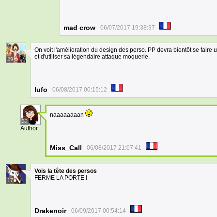
mad crow
06/07/2017 19:38:37
On voit l'amélioration du design des perso. PP devra bientôt se faire
et d'utiliser sa légendaire attaque moquerie.
29
lufo
06/08/2017 00:15:12
naaaaaaaan
32
Author
Miss_Call
06/08/2017 21:07:41
Vois la tête des persos
FERME LA PORTE !
17
Drakenoir
06/09/2017 00:54:14