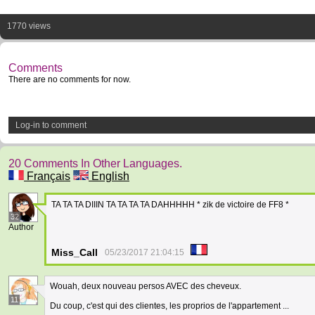
1770 views
Comments
There are no comments for now.
Log-in to comment
20 Comments In Other Languages.
Français
English
TA TA TA DIIIN TA TA TA TA DAHHHHH * zik de victoire de FF8 *
32
Author
Miss_Call
05/23/2017 21:04:15
Wouah, deux nouveau persos AVEC des cheveux.
11
Du coup, c'est qui des clientes, les proprios de l'appartement ...