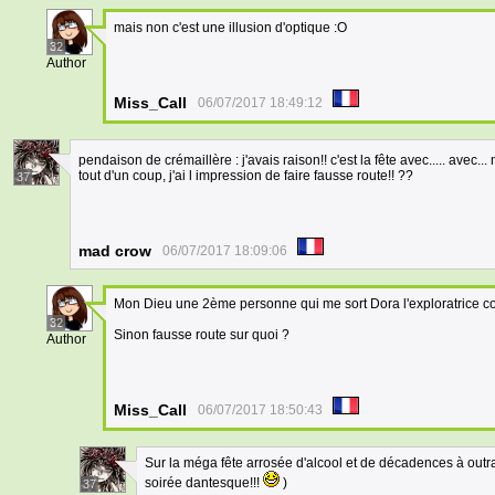
mais non c'est une illusion d'optique :O
32
Author
Miss_Call
06/07/2017 18:49:12
pendaison de crémaillère : j'avais raison!! c'est la fête avec..... avec...
tout d'un coup, j'ai l impression de faire fausse route!! ??
37
mad crow
06/07/2017 18:09:06
Mon Dieu une 2ème personne qui me sort Dora l'exploratrice c
32
Sinon fausse route sur quoi ?
Author
Miss_Call
06/07/2017 18:50:43
Sur la méga fête arrosée d'alcool et de décadences à outr
soirée dantesque!!!
)
37