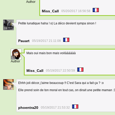
Author
Miss_Call
05/20/2017 16:56:58
Petite lunatique haha ! x) La déco devient sympa sinon !
24
Pauart
05/19/2017 21:11:08
Mais oui mais bon mais voilàààààà
32
Author
Miss_Call
05/19/2017 22:50:59
Ehhh joli décor, j'aime beaucoup !! C'est Sara qui a fait ça ? :o
39
Elle prend soin de ton moral en tout cas, on dirait une petite maman :
phoentra20
05/19/2017 21:53:32