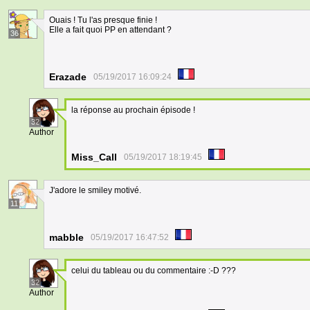
Ouais ! Tu l'as presque finie !
Elle a fait quoi PP en attendant ?
36
Erazade
05/19/2017 16:09:24
la réponse au prochain épisode !
32
Author
Miss_Call
05/19/2017 18:19:45
J'adore le smiley motivé.
11
mabble
05/19/2017 16:47:52
celui du tableau ou du commentaire :-D ???
32
Author