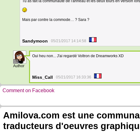
Tu as fait la communauté de l'anneau et les deux tours en version lon
Mais par contre la commode… ? Sara ?
Sandymoon
05/21/2017 14:14:58
Oui heu non... J'ai regardé Voltron de Dreamworks XD
32
Author
Miss_Call
05/21/2017 16:33:36
Comment on Facebook
Amilova.com est une communauté
traducteurs d'oeuvres graphiqu