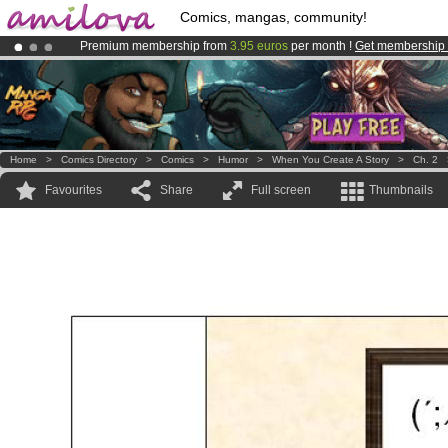
Comics, mangas, community!
Premium membership from
3.95 euros
per month !
Get membership
Already 100000
members
and 1000
comics & mangas!
.
Amilova
Kickstarter is now LIVE
!.
Home
>
Comics Directory
>
Comics
>
Humor
>
When You Create A Story
>
Ch. 2
Favourites
Share
Full screen
Thumbnails