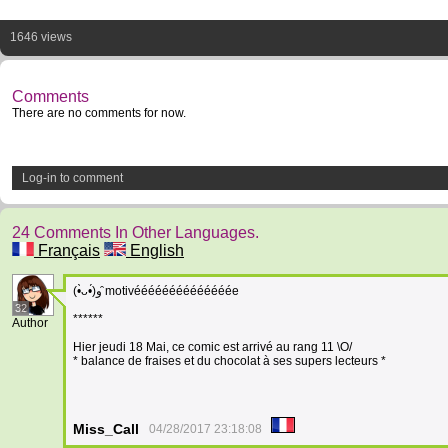
1646 views
Comments
There are no comments for now.
Log-in to comment
24 Comments In Other Languages.
Français
English
(•̀ᴗ•́)و ̑motivéééééééééééééée
32
******
Author
Hier jeudi 18 Mai, ce comic est arrivé au rang 11 \O/
* balance de fraises et du chocolat à ses supers lecteurs *
Miss_Call
04/28/2017 23:18:08