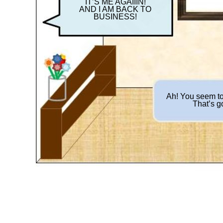
IT’S ME AGAIIIN!
AND I AM BACK TO
BUSINESS!
Ah! You seem to 
That’s g