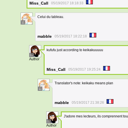
Miss_Call
05/19/2017 18:18:33
Celui du tableau.
11
mabble
05/19/2017 18:22:18
kufufu just according to keikakuuuuu
32
Author
Miss_Call
05/19/2017 19:25:24
Translator's note: keikaku means plan
11
mabble
05/19/2017 21:38:26
J'adore mes lecteurs, ils comprennent to
32
Author