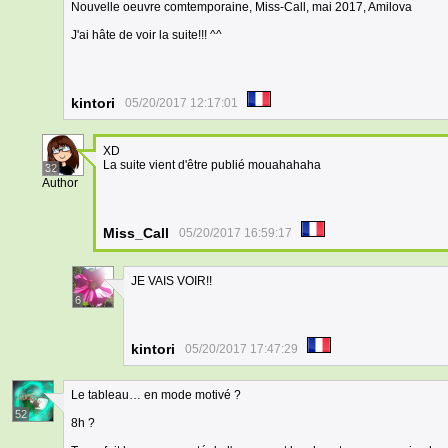
Nouvelle oeuvre comtemporaine, Miss-Call, mai 2017, Amilova
J'ai hâte de voir la suite!!! ^^
kintori
05/20/2017 12:17:01
XD
La suite vient d'être publié mouahahaha
32
Author
Miss_Call
05/20/2017 16:59:17
JE VAIS VOIR!!
6
kintori
05/20/2017 17:47:29
Le tableau… en mode motivé ?
52
8h ?