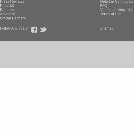
Press Reviews
Help the Community 
Press kit
FAQ
Banners
Virtual currency : th
Advertise
Terms of Use
Official Partners
Follow Amilova on
Sitemap