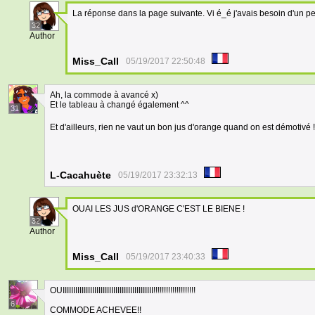
La réponse dans la page suivante. Vi é_é j'avais besoin d'un 
32
Author
Miss_Call
05/19/2017 22:50:48
Ah, la commode à avancé x)
Et le tableau à changé également ^^
31
Et d'ailleurs, rien ne vaut un bon jus d'orange quand on est démotivé 
L-Cacahuète
05/19/2017 23:32:13
OUAI LES JUS d'ORANGE C'EST LE BIENE !
32
Author
Miss_Call
05/19/2017 23:40:33
OUIIIIIIIIIIIIIIIIIIIIIIIIIIIIIIIIIIIIIIIIIII!!!!!!!!!!!!!!!!!!!!
6
COMMODE ACHEVEE!!