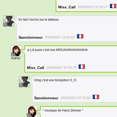
Miss_Call
05/19/2017 22:54:17
En fait c'est toi sur le tableau
30
Sanctionneur
05/19/2017 19:31:52
:p Là aussi c'est moi MOUAHAHAHAHAHA
32
Author
Miss_Call
05/19/2017 22:50:19
Omg c'est une toiception O_O
30
Sanctionneur
05/20/2017 07:19:39
* musique de Hans Zimmer *
32