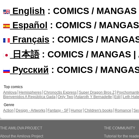
English
: COMICS / MANGAS
Español
: COMICS / MANGAS
Français
: COMICS / MANGA
日本語
: COMICS / MANGAS 
Русский
: COMICS / MANGA
Top comics
Amilova
Hemispheres
Chronoctis Express
Super Dragon Bros Z
Psychomant
Bienvenidos A República Gada
Only Two
Astaroth Y Bernadette
Edil
Leth Hat
Genre
Action
Design - Artworks
Fantasy - SF
Humor
Children's books
Romance
Se
THE AMILOVA PROJECT
THE COMMUNITY
About the Amilova Project
Tutorial for the reade