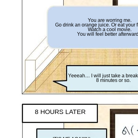
You are worring me.
Go drink an orange juice. Or eat your f
Watch a cool movie.
You will feel better afterwar
Yeeeah… I will just take a bre
8 minutes or so.
8 HOURS LATER