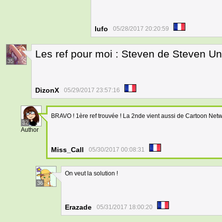
lufo
05/28/2017 20:20:59
Les ref pour moi : Steven de Steven U
35
DizonX
05/29/2017 23:57:16
BRAVO ! 1ère ref trouvée ! La 2nde vient aussi de Cartoon Netwo
32
Author
Miss_Call
05/30/2017 00:08:31
On veut la solution !
36
Erazade
05/31/2017 18:00:20