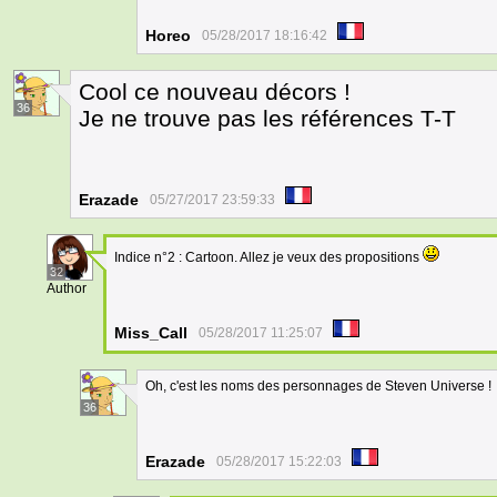
Horeo
05/28/2017 18:16:42
Cool ce nouveau décors !
36
Je ne trouve pas les références T-T
Erazade
05/27/2017 23:59:33
Indice n°2 : Cartoon. Allez je veux des propositions
32
Author
Miss_Call
05/28/2017 11:25:07
Oh, c'est les noms des personnages de Steven Universe !
36
Erazade
05/28/2017 15:22:03