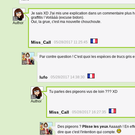
Je sais XD J'ai mis une explication dans un commentaire plus hau
graffitis ! Voilààà (excuse bidon).
32
Oui, la grue, c'est ma nouvelle chouchoute.
Author
Miss_Call
05/28/2017 11:25:45
Par contre question ! C'est quoi les espèces de trucs gris 
29
lufo
05/28/2017 14:38:30
Tu parles des pigeons vus de loin ??? XD
32
Author
Miss_Call
05/28/2017 16:27:35
Des pigeons ?
Plisse les yeux
Aaaaah ! En effet
dire que c'est l'intention qui compte.
29