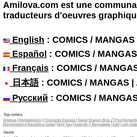
Amilova.com est une communauté
traducteurs d'oeuvres graphiqu
English
: COMICS / MANGAS
Español
: COMICS / MANGAS
Français
: COMICS / MANGA
日本語
: COMICS / MANGAS 
Русский
: COMICS / MANGA
Top comics
Amilova
Hemispheres
Chronoctis Express
Super Dragon Bros Z
Psychomant
Bienvenidos A República Gada
Only Two
Astaroth Y Bernadette
Edil
Leth Hat
Genre