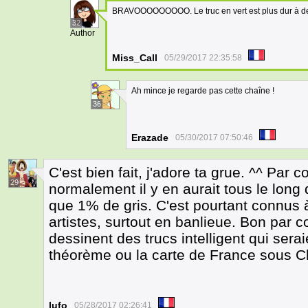
BRAVOOOOOOOOO. Le truc en vert est plus dur à dev
32
Author
Miss_Call
05/29/2017 22:35:58
Ah mince je regarde pas cette chaîne !
36
Erazade
05/30/2017 07:50:46
C'est bien fait, j'adore ta grue. ^^ Par 
29
normalement il y en aurait tous le long 
que 1% de gris. C'est pourtant connus à
artistes, surtout en banlieue. Bon par co
dessinent des trucs intelligent qui ser
théorème ou la carte de France sous 
lufo
05/28/2017 02:26:41