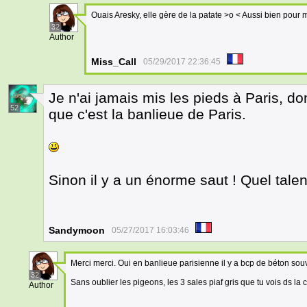
Ouais Aresky, elle gère de la patate >o < Aussi bien pou
32
Author
Miss_Call
05/29/2017 22:36:45
Je n'ai jamais mis les pieds à Paris, don
52
que c'est la banlieue de Paris.
Sinon il y a un énorme saut ! Quel talent
Sandymoon
05/27/2017 16:03:46
Merci merci. Oui en banlieue parisienne il y a bcp de béton souv
32
Sans oublier les pigeons, les 3 sales piaf gris que tu vois ds la
Author