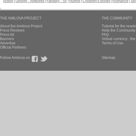
Action
Design - Artworks
Fantasy - SF
Humor
Children's books
Romance
Se
THE AMILOVA PROJECT
THE COMMUNITY
About the Amilova Project
Tutorial for the reade
Press Reviews
Help the Community 
Press kit
FAQ
Banners
Virtual currency : th
Advertise
Terms of Use
Official Partners
Follow Amilova on
Sitemap