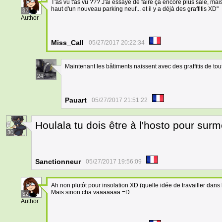
T'as vu t'as vu ??? J'ai essayé de faire ça encore plus sale, mais
haut d'un nouveau parking neuf... et il y a déjà des graffitis XD"
32
Author
Miss_Call
05/27/2017 20:22:34
Maintenant les bâtiments naissent avec des graffitis de tou
24
Pauart
05/27/2017 21:51:22
Houlala tu dois être à l'hosto pour su
30
Sanctionneur
05/27/2017 19:56:09
Ah non plutôt pour insolation XD (quelle idée de travailler dans l
Mais sinon cha vaaaaaaa =D
32
Author