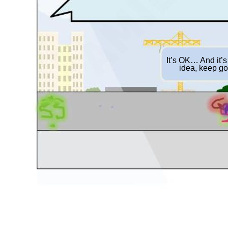
It’s OK… And it’
idea, keep go