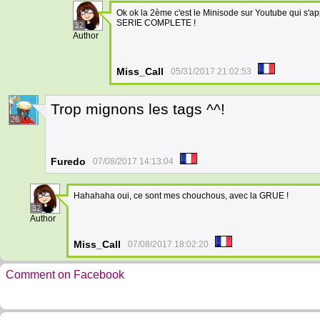
Ok ok la 2ème c'est le Minisode sur Youtube qui s'app
SERIE COMPLETE !
32
Author
Miss_Call
05/31/2017 21:02:53
Trop mignons les tags ^^!
26
Furedo
07/08/2017 14:13:04
Hahahaha oui, ce sont mes chouchous, avec la GRUE !
32
Author
Miss_Call
07/08/2017 18:02:20
Comment on Facebook