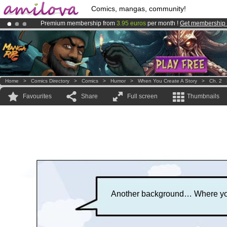
Comics, mangas, community!
Premium membership from
3.95 euros
per month !
Get membership
Already 100000
members
and 1000
comics & mangas!
.
Amilova
Kickstarter is now LIVE
!.
Home
>
Comics Directory
>
Comics
>
Humor
>
When You Create A Story
>
Ch. 2
Favourites
Share
Full screen
Thumbnails
Another background… Where you