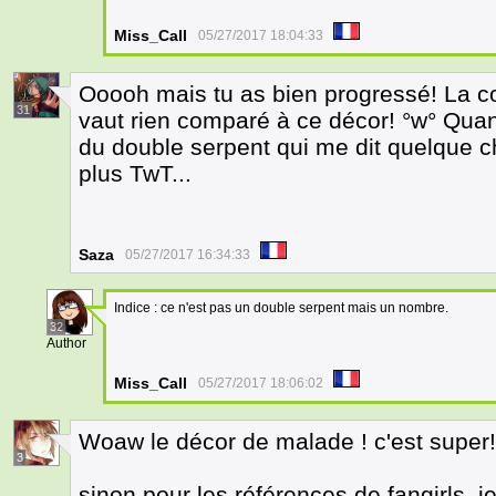
Miss_Call
05/27/2017 18:04:33
Ooooh mais tu as bien progressé! La c
31
vaut rien comparé à ce décor! °w° Quan
du double serpent qui me dit quelque c
plus TwT...
Saza
05/27/2017 16:34:33
Indice : ce n'est pas un double serpent mais un nombre.
32
Author
Miss_Call
05/27/2017 18:06:02
Woaw le décor de malade ! c'est super!
3
sinon pour les références de fangirls, j