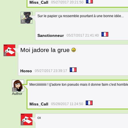
Miss_Call
05/27/2017 20:21:50
Sur le papier ça ressemble pourtant à une bonne idée...
30
Sanctionneur
05/27/2017 21:41:40
Moi jadore la grue
2
Horeo
05/27/2017 23:39:17
Merciiiiiiiiiii ! (j'adore ton pseudo mais il donne faim c'est horribl
32
Author
Miss_Call
05/28/2017 11:24:50
cx
2