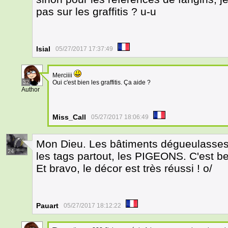
pas sur les graffitis ? u-u
Isial
05/27/2017 17:37:49
Merciiii
32
Oui c'est bien les graffitis. Ça aide ?
Author
Miss_Call
05/27/2017 18:06:49
Mon Dieu. Les bâtiments dégueulasses, 
24
les tags partout, les PIGEONS. C'est be
Et bravo, le décor est très réussi ! o/
Pauart
05/27/2017 18:12:22