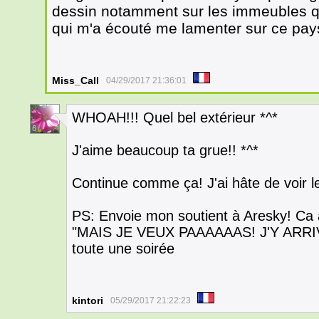
dessin notamment sur les immeubles que
qui m'a écouté me lamenter sur ce pay
Miss_Call
04/29/2017 21:36:01
WHOAH!!! Quel bel extérieur *^*
6
J'aime beaucoup ta grue!! *^*
Continue comme ça! J'ai hâte de voir l
PS: Envoie mon soutient à Aresky! Ca a
"MAIS JE VEUX PAAAAAAS! J'Y ARR
toute une soirée
kintori
05/29/2017 21:22:23