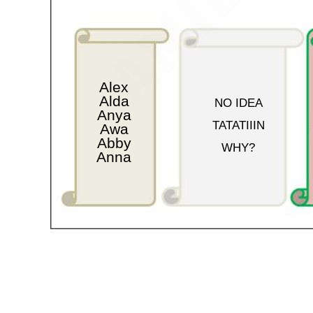
Alex
Alda
NO IDEA
Anya
TATATIIIN
Awa
Abby
WHY?
Anna