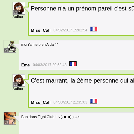
Personne n'a un prénom pareil c'est sû
32
Author
Miss_Call
04/02/2017 15:02:54
moi j'aime bien Alda ^^
23
Eme
04/03/2017 20:53:48
C'est marrant, la 2ème personne qui a
32
Author
Miss_Call
04/03/2017 21:35:03
Bob dans Fight Club ! ヽ(⌐■_■)ノ♪♬
39