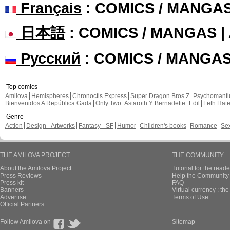
Français
: COMICS / MANGA
日本語
: COMICS / MANGAS 
Русский
: COMICS / MANGA
Top comics
Amilova
Hemispheres
Chronoctis Express
Super Dragon Bros Z
Psychomant
Bienvenidos A República Gada
Only Two
Astaroth Y Bernadette
Edil
Leth Hat
Genre
Action
Design - Artworks
Fantasy - SF
Humor
Children's books
Romance
Se
THE AMILOVA PROJECT
THE COMMUNITY
About the Amilova Project
Tutorial for the reade
Press Reviews
Help the Community 
Press kit
FAQ
Banners
Virtual currency : th
Advertise
Terms of Use
Official Partners
Follow Amilova on
Sitemap