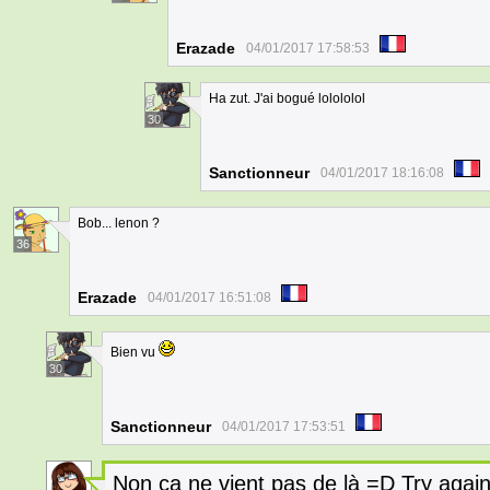
Erazade
04/01/2017 17:58:53
Ha zut. J'ai bogué lolololol
30
Sanctionneur
04/01/2017 18:16:08
Bob... lenon ?
36
Erazade
04/01/2017 16:51:08
Bien vu
30
Sanctionneur
04/01/2017 17:53:51
Non ça ne vient pas de là =D Try agai