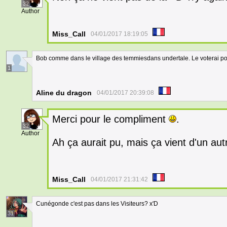
32
Author
Miss_Call
04/01/2017 18:19:05
Bob comme dans le village des temmiesdans undertale. Le voterai pour 
1
Aline du dragon
04/01/2017 20:39:08
Merci pour le compliment
.
32
Author
Ah ça aurait pu, mais ça vient d'un a
Miss_Call
04/01/2017 21:31:42
Cunégonde c'est pas dans les Visiteurs? x'D
31