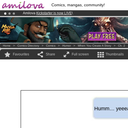
Comics, mangas, community!
Amilova
Kickstarter is now LIVE
!.
Premium membership from
3.95 euros
per month !
Get membership
Already 100000
members
and 1000
comics & mangas!
.
Home
>
Comics Directory
>
Comics
>
Humor
>
When You Create A Story
>
Ch. 2
Favourites
Share
Full screen
Thumbnails
Humm… yeeeah