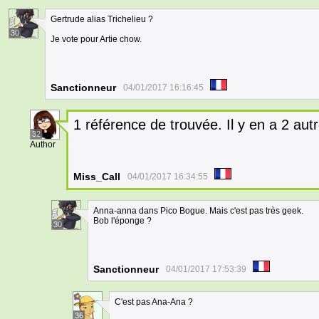
Gertrude alias Trichelieu ?
30
Je vote pour Artie chow.
Sanctionneur
04/01/2017 16:16:45
1 référence de trouvée. Il y en a 2 aut
32
Author
Miss_Call
04/01/2017 16:34:55
Anna-anna dans Pico Bogue. Mais c'est pas très geek.
Bob l'éponge ?
30
Sanctionneur
04/01/2017 17:53:39
C'est pas Ana-Ana ?
36