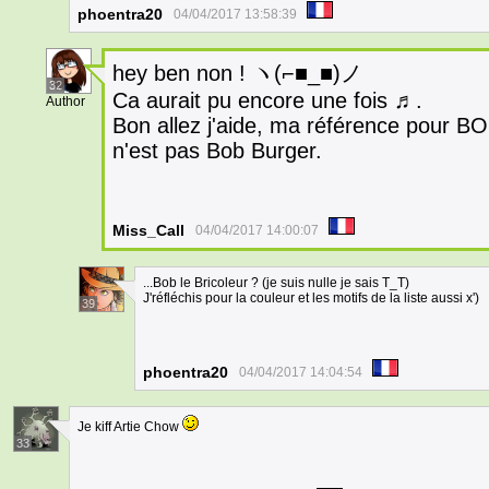
phoentra20
04/04/2017 13:58:39
hey ben non ! ヽ(⌐■_■)ノ
32
Ca aurait pu encore une fois ♬.
Author
Bon allez j'aide, ma référence pour B
n'est pas Bob Burger.
Miss_Call
04/04/2017 14:00:07
...Bob le Bricoleur ? (je suis nulle je sais T_T)
J'réfléchis pour la couleur et les motifs de la liste aussi x')
39
phoentra20
04/04/2017 14:04:54
Je kiff Artie Chow
33