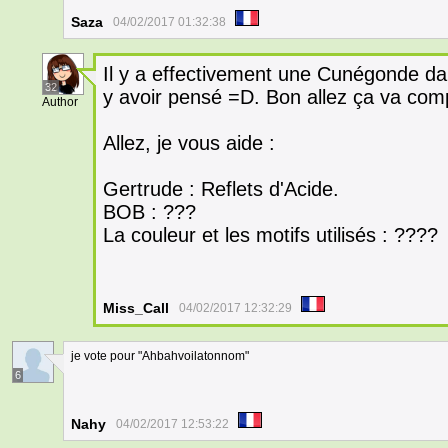
Saza
04/02/2017 01:32:38
Il y a effectivement une Cunégonde dan
32
y avoir pensé =D. Bon allez ça va co
Author
Allez, je vous aide :
Gertrude : Reflets d'Acide.
BOB : ???
La couleur et les motifs utilisés : ????
Miss_Call
04/02/2017 12:32:29
je vote pour "Ahbahvoilatonnom"
6
Nahy
04/02/2017 12:53:22