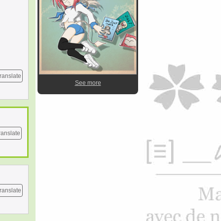
ranslate
See more
ranslate
ranslate