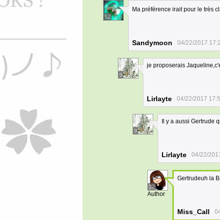
Ma préférence irait pour le très 
52
Sandymoon
04/22/2017 17:
je proposerais Jaqueline,c'
9
Lirlayte
04/22/2017 17:
Il y a aussi Gertrude q
9
Lirlayte
04/22/201
Gertrudeuh la 
32
Author
Miss_Call
0