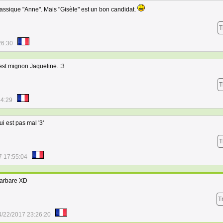
classique "Anne". Mais "Gisèle" est un bon candidat.
T
26:30
est mignon Jaqueline. :3
T
54:29
ui est pas mal '3'
T
7 17:55:04
Barbare XD
T
4/22/2017 23:26:20