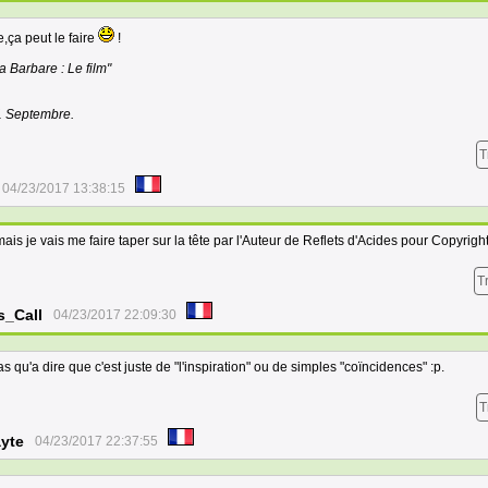
ça peut le faire
!
a Barbare : Le film"
11 Septembre.
T
04/23/2017 13:38:15
ais je vais me faire taper sur la tête par l'Auteur de Reflets d'Acides pour Copyrigh
T
s_Call
04/23/2017 22:09:30
as qu'a dire que c'est juste de "l'inspiration" ou de simples "coïncidences" :p.
T
ayte
04/23/2017 22:37:55