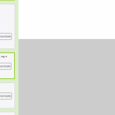
ranslate
t >o <
ranslate
ranslate