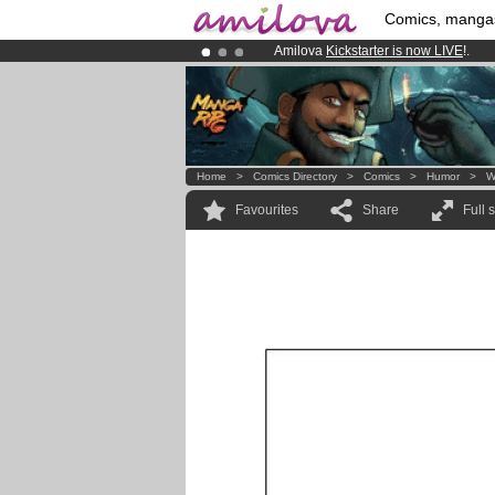
Comics, manga
Amilova
Kickstarter is now LIVE
!.
Already 134393
members
and 1208
Premium membership from
3.95 eur
Home
>
Comics Directory
>
Comics
>
Humor
>
W
Favourites
Share
Full 