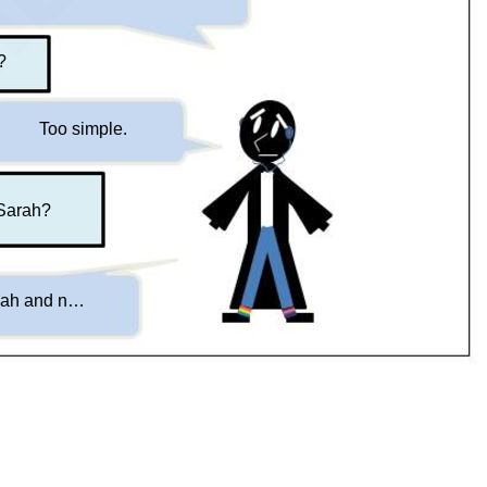
?
Too simple.
Sarah?
ah and n…