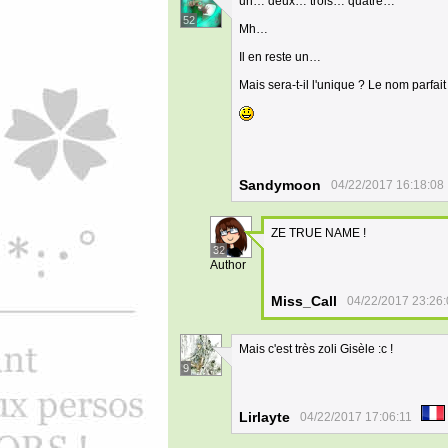
un… deux… trois… quatre…
52
Mh…
Il en reste un…
Mais sera-t-il l'unique ? Le nom parfait
Sandymoon
04/22/2017 16:18:08
ZE TRUE NAME !
32
Author
Miss_Call
04/22/2017 23:26
Mais c'est très zoli Gisèle :c !
9
Lirlayte
04/22/2017 17:06:11