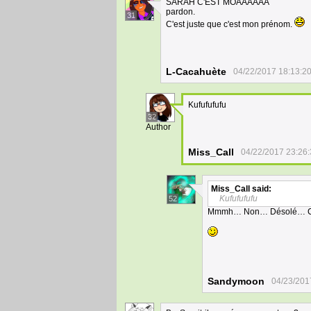
SARAH C'EST MOAAAAAA
pardon.
31
C'est juste que c'est mon prénom.
L-Cacahuète
04/22/2017 18:13:2
Kufufufufu
32
Author
Miss_Call
04/22/2017 23:26
Miss_Call
said:
Kufufufufu
52
Mmmh… Non… Désolé… Ceci 
Sandymoon
04/23/201