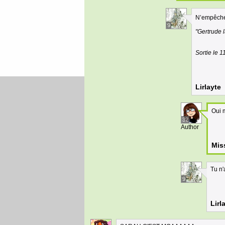
N’empêche,
9
"Gertrude l
Sortie le 
Lirlayte
Oui m
32
Author
Mis
Tu n'
9
Lirl