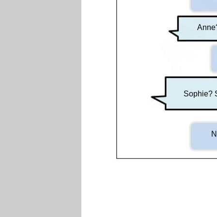
Anne
Sophie? 
N