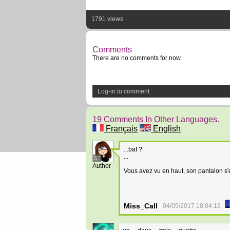
1791 views
Comments
There are no comments for now.
Log-in to comment
19 Comments In Other Languages.
Français
English
...baf ?
...
32
Author
Vous avez vu en haut, son pantalon s'
Miss_Call
04/05/2017 18:04:19