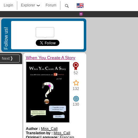
Login
Explorer
Forum
Follow us!
When You Create A Story
Next
52
132
130
Author :
Miss_Call
Translation by :
Miss_Call
Original Language:
Français