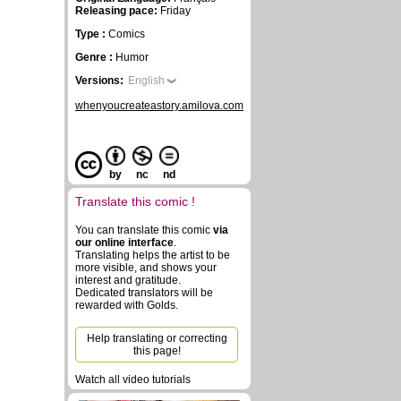
Releasing pace:
Friday
Type :
Comics
Genre :
Humor
Versions:
English
whenyoucreateastory.amilova.com
by
nc
nd
Translate this comic !
You can translate this comic
via
our online interface
.
Translating helps the artist to be
more visible, and shows your
interest and gratitude.
Dedicated translators will be
rewarded with Golds.
Help translating or correcting
this page!
Watch all video tutorials