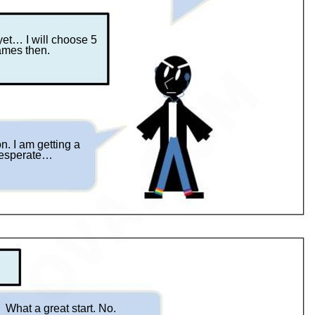
 yet… I will choose 5
mes then.
n. I am getting a
 desperate…
What a great start. No.