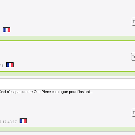
T
0
T
:31
n'est pas un rire One Piece catalogué pour l'instant…
T
7 17:43:17