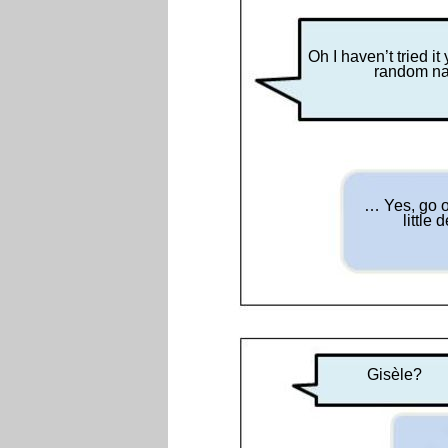
Oh I haven’t tried it
random na
… Yes, go o
little
Gisèle?