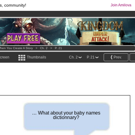
s, community!
Join Amilova
comics & mangas!
.
os
per month !
Get membership now
hen You Create A Story
>
Ch. 2
>
P. 21
screen
Thumbnails
Ch. 2
P. 21
Prev.
… What about your baby names
dictionnary?